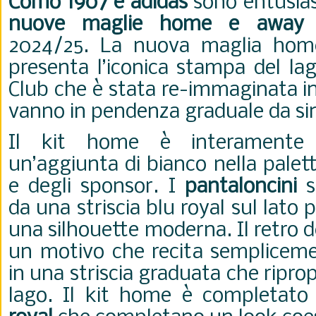
Como 1907 e adidas
sono entusiast
nuove maglie home e away
p
2024/25. La nuova maglia hom
presenta l’iconica stampa del lag
Club che è stata re-immaginata i
vanno in pendenza graduale da sin
Il kit home è interament
un’aggiunta di bianco nella palet
e degli sponsor. I
pantaloncini
so
da una striscia blu royal sul lato 
una silhouette moderna. Il retro d
un motivo che recita semplicem
in una striscia graduata che ripr
lago. Il kit home è completat