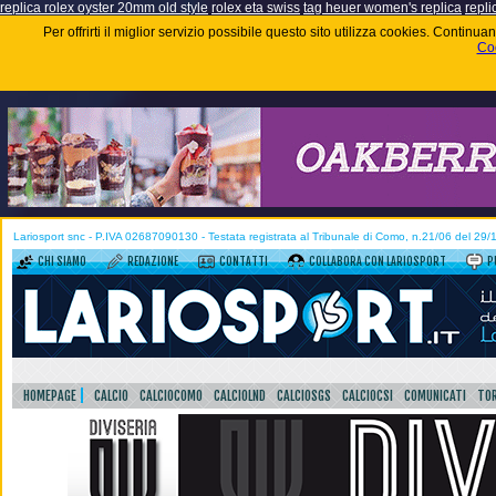
replica rolex oyster 20mm old style
rolex eta swiss
tag heuer women's replica
repli
Per offrirti il miglior servizio possibile questo sito utilizza cookies. Contin
Coo
Lariosport snc - P.IVA 02687090130 - Testata registrata al Tribunale di Como, n.21/06 del 29
CHI SIAMO
REDAZIONE
CONTATTI
COLLABORA CON LARIOSPORT
P
HOMEPAGE
CALCIO
CALCIOCOMO
CALCIOLND
CALCIOSGS
CALCIOCSI
COMUNICATI
TOR