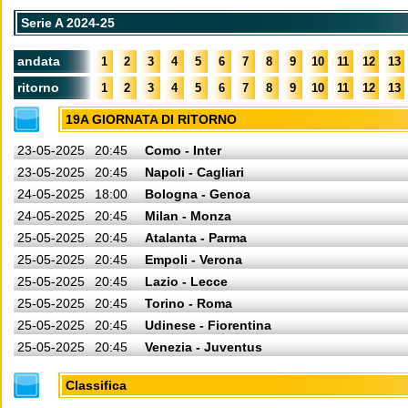
Serie A 2024-25
andata
1
2
3
4
5
6
7
8
9
10
11
12
13
ritorno
1
2
3
4
5
6
7
8
9
10
11
12
13
19A GIORNATA DI RITORNO
23-05-2025
20:45
Como - Inter
23-05-2025
20:45
Napoli - Cagliari
24-05-2025
18:00
Bologna - Genoa
24-05-2025
20:45
Milan - Monza
25-05-2025
20:45
Atalanta - Parma
25-05-2025
20:45
Empoli - Verona
25-05-2025
20:45
Lazio - Lecce
25-05-2025
20:45
Torino - Roma
25-05-2025
20:45
Udinese - Fiorentina
25-05-2025
20:45
Venezia - Juventus
Classifica