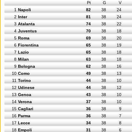
Pt
G
V
1
Napoli
82
38
24
2
Inter
81
38
24
3
Atalanta
74
38
22
4
Juventus
70
38
18
5
Roma
69
38
20
6
Fiorentina
65
38
19
7
Lazio
65
38
18
8
Milan
63
38
18
9
Bologna
62
38
16
10
Como
49
38
13
11
Torino
44
38
10
12
Udinese
44
38
12
13
Genoa
43
38
10
14
Verona
37
38
10
15
Cagliari
36
38
9
16
Parma
36
38
7
17
Lecce
34
38
8
18
Empoli
31
38
6