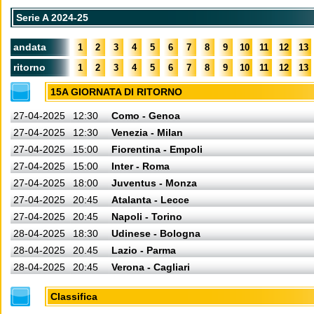
Serie A 2024-25
andata
1
2
3
4
5
6
7
8
9
10
11
12
13
ritorno
1
2
3
4
5
6
7
8
9
10
11
12
13
15A GIORNATA DI RITORNO
27-04-2025
12:30
Como - Genoa
27-04-2025
12:30
Venezia - Milan
27-04-2025
15:00
Fiorentina - Empoli
27-04-2025
15:00
Inter - Roma
27-04-2025
18:00
Juventus - Monza
27-04-2025
20:45
Atalanta - Lecce
27-04-2025
20:45
Napoli - Torino
28-04-2025
18:30
Udinese - Bologna
28-04-2025
20.45
Lazio - Parma
28-04-2025
20:45
Verona - Cagliari
Classifica