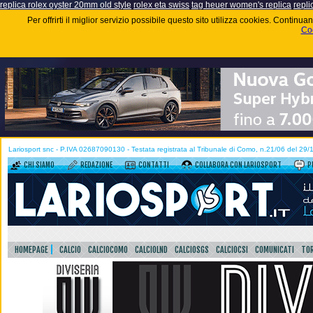
replica rolex oyster 20mm old style
rolex eta swiss
tag heuer women's replica
repli
Per offrirti il miglior servizio possibile questo sito utilizza cookies. Contin
Coo
Lariosport snc - P.IVA 02687090130 - Testata registrata al Tribunale di Como, n.21/06 del 29
CHI SIAMO
REDAZIONE
CONTATTI
COLLABORA CON LARIOSPORT
P
HOMEPAGE
CALCIO
CALCIOCOMO
CALCIOLND
CALCIOSGS
CALCIOCSI
COMUNICATI
TOR