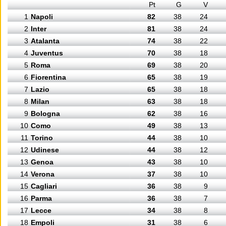
Pt
G
V
1
Napoli
82
38
24
2
Inter
81
38
24
3
Atalanta
74
38
22
4
Juventus
70
38
18
5
Roma
69
38
20
6
Fiorentina
65
38
19
7
Lazio
65
38
18
8
Milan
63
38
18
9
Bologna
62
38
16
10
Como
49
38
13
11
Torino
44
38
10
12
Udinese
44
38
12
13
Genoa
43
38
10
14
Verona
37
38
10
15
Cagliari
36
38
9
16
Parma
36
38
7
17
Lecce
34
38
8
18
Empoli
31
38
6