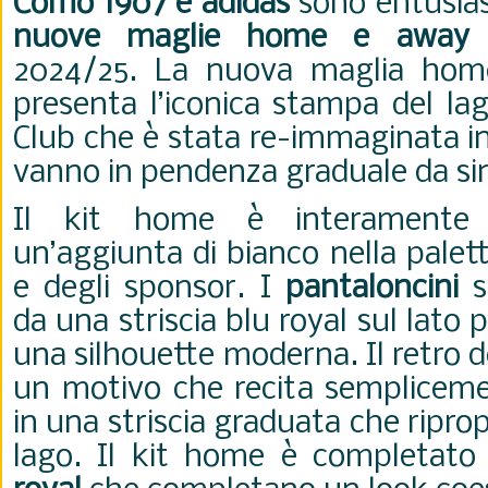
Como 1907 e adidas
sono entusiast
nuove maglie home e away
p
2024/25. La nuova maglia hom
presenta l’iconica stampa del lag
Club che è stata re-immaginata i
vanno in pendenza graduale da sin
Il kit home è interament
un’aggiunta di bianco nella palet
e degli sponsor. I
pantaloncini
so
da una striscia blu royal sul lato 
una silhouette moderna. Il retro d
un motivo che recita semplicem
in una striscia graduata che ripr
lago. Il kit home è completat