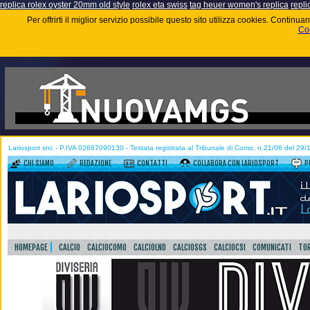
replica rolex oyster 20mm old style
rolex eta swiss
tag heuer women's replica
repli
Per offrirti il miglior servizio possibile questo sito utilizza cookies. Contin
Coo
Lariosport snc - P.IVA 02687090130 - Testata registrata al Tribunale di Como, n.21/06 del 29
CHI SIAMO
REDAZIONE
CONTATTI
COLLABORA CON LARIOSPORT
P
HOMEPAGE
CALCIO
CALCIOCOMO
CALCIOLND
CALCIOSGS
CALCIOCSI
COMUNICATI
TOR