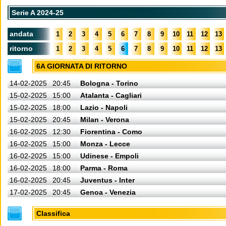
Serie A 2024-25
andata
1
2
3
4
5
6
7
8
9
10
11
12
13
ritorno
1
2
3
4
5
6
7
8
9
10
11
12
13
6A GIORNATA DI RITORNO
14-02-2025
20:45
Bologna - Torino
15-02-2025
15:00
Atalanta - Cagliari
15-02-2025
18:00
Lazio - Napoli
15-02-2025
20:45
Milan - Verona
16-02-2025
12:30
Fiorentina - Como
16-02-2025
15:00
Monza - Lecce
16-02-2025
15:00
Udinese - Empoli
16-02-2025
18:00
Parma - Roma
16-02-2025
20:45
Juventus - Inter
17-02-2025
20:45
Genoa - Venezia
Classifica