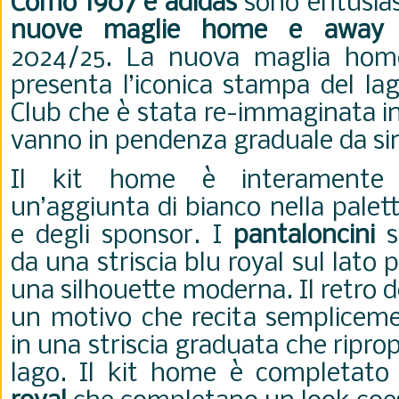
Como 1907 e adidas
sono entusiast
nuove maglie home e away
p
2024/25. La nuova maglia hom
presenta l’iconica stampa del lag
Club che è stata re-immaginata i
vanno in pendenza graduale da sin
Il kit home è interament
un’aggiunta di bianco nella palet
e degli sponsor. I
pantaloncini
so
da una striscia blu royal sul lato 
una silhouette moderna. Il retro d
un motivo che recita semplicem
in una striscia graduata che ripr
lago. Il kit home è completat