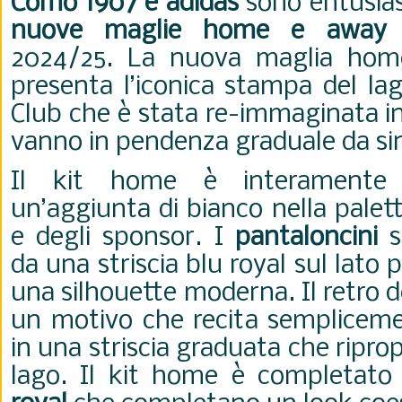
Como 1907 e adidas
sono entusiast
nuove maglie home e away
p
2024/25. La nuova maglia hom
presenta l’iconica stampa del lag
Club che è stata re-immaginata i
vanno in pendenza graduale da sin
Il kit home è interament
un’aggiunta di bianco nella palet
e degli sponsor. I
pantaloncini
so
da una striscia blu royal sul lato 
una silhouette moderna. Il retro d
un motivo che recita semplicem
in una striscia graduata che ripr
lago. Il kit home è completat