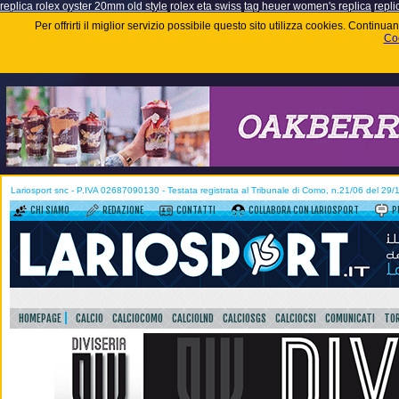
replica rolex oyster 20mm old style
rolex eta swiss
tag heuer women's replica
repli
Per offrirti il miglior servizio possibile questo sito utilizza cookies. Contin
Coo
Lariosport snc - P.IVA 02687090130 - Testata registrata al Tribunale di Como, n.21/06 del 29
CHI SIAMO
REDAZIONE
CONTATTI
COLLABORA CON LARIOSPORT
P
HOMEPAGE
CALCIO
CALCIOCOMO
CALCIOLND
CALCIOSGS
CALCIOCSI
COMUNICATI
TOR