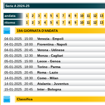
Serie A 2024-25
andata
1
2
3
4
5
6
7
8
9
10
11
12
13
ritorno
1
2
3
4
5
6
7
8
9
10
11
12
13
19A GIORNATA D'ANDATA
04-01-2025
15:00
Venezia - Empoli
04-01-2025
18:00
Fiorentina - Napoli
04-01-2025
20:45
Verona - Udinese
05-01-2025
12:30
Monza - Cagliari
05-01-2025
15:00
Lecce - Genoa
05-01-2025
18:00
Torino - Parma
05-01-2025
20:45
Roma - Lazio
14-01-2025
18:30
Como - Milan
14-01-2025
20:45
Atalanta - Juventus
15-01-2025
20:45
Inter - Bologna
Classifica