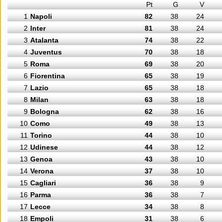
Pt
G
V
1
Napoli
82
38
24
2
Inter
81
38
24
3
Atalanta
74
38
22
4
Juventus
70
38
18
5
Roma
69
38
20
6
Fiorentina
65
38
19
7
Lazio
65
38
18
8
Milan
63
38
18
9
Bologna
62
38
16
10
Como
49
38
13
11
Torino
44
38
10
12
Udinese
44
38
12
13
Genoa
43
38
10
14
Verona
37
38
10
15
Cagliari
36
38
9
16
Parma
36
38
7
17
Lecce
34
38
8
18
Empoli
31
38
6