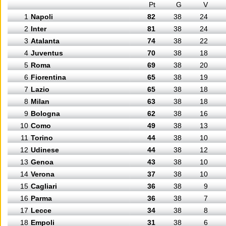
Pt
G
V
1
Napoli
82
38
24
2
Inter
81
38
24
3
Atalanta
74
38
22
4
Juventus
70
38
18
5
Roma
69
38
20
6
Fiorentina
65
38
19
7
Lazio
65
38
18
8
Milan
63
38
18
9
Bologna
62
38
16
10
Como
49
38
13
11
Torino
44
38
10
12
Udinese
44
38
12
13
Genoa
43
38
10
14
Verona
37
38
10
15
Cagliari
36
38
9
16
Parma
36
38
7
17
Lecce
34
38
8
18
Empoli
31
38
6