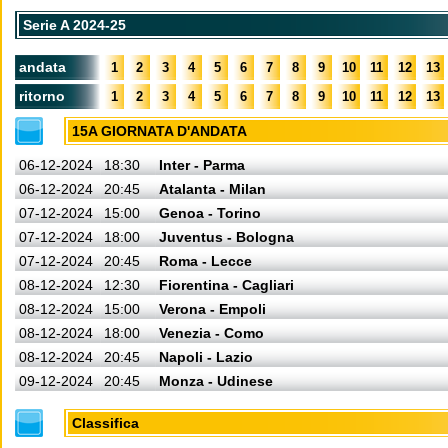
Serie A 2024-25
andata
1
2
3
4
5
6
7
8
9
10
11
12
13
ritorno
1
2
3
4
5
6
7
8
9
10
11
12
13
15A GIORNATA D'ANDATA
06-12-2024
18:30
Inter - Parma
06-12-2024
20:45
Atalanta - Milan
07-12-2024
15:00
Genoa - Torino
07-12-2024
18:00
Juventus - Bologna
07-12-2024
20:45
Roma - Lecce
08-12-2024
12:30
Fiorentina - Cagliari
08-12-2024
15:00
Verona - Empoli
08-12-2024
18:00
Venezia - Como
08-12-2024
20:45
Napoli - Lazio
09-12-2024
20:45
Monza - Udinese
Classifica