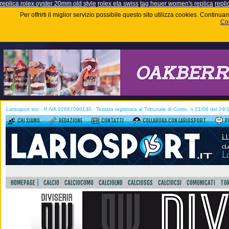
replica rolex oyster 20mm old style
rolex eta swiss
tag heuer women's replica
repli
Per offrirti il miglior servizio possibile questo sito utilizza cookies. Contin
Coo
Lariosport snc - P.IVA 02687090130 - Testata registrata al Tribunale di Como, n.21/06 del 29
CHI SIAMO
REDAZIONE
CONTATTI
COLLABORA CON LARIOSPORT
P
HOMEPAGE
CALCIO
CALCIOCOMO
CALCIOLND
CALCIOSGS
CALCIOCSI
COMUNICATI
TOR