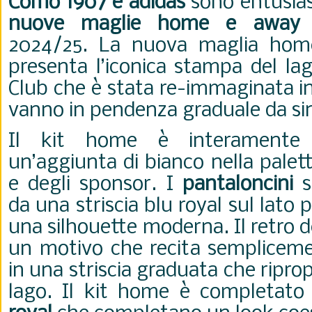
Como 1907 e adidas
sono entusiast
nuove maglie home e away
p
2024/25. La nuova maglia hom
presenta l’iconica stampa del lag
Club che è stata re-immaginata i
vanno in pendenza graduale da sin
Il kit home è interament
un’aggiunta di bianco nella palet
e degli sponsor. I
pantaloncini
so
da una striscia blu royal sul lato 
una silhouette moderna. Il retro d
un motivo che recita semplicem
in una striscia graduata che ripr
lago. Il kit home è completat