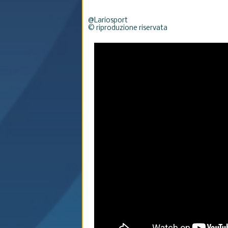
@Lariosport
© riproduzione riservata