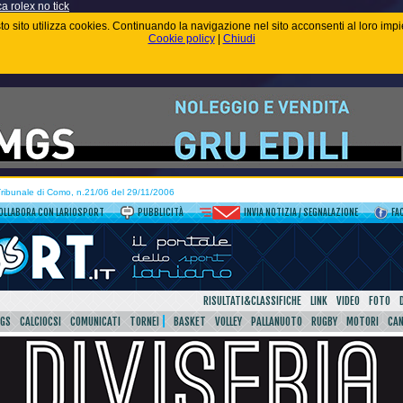
ca rolex no tick
uesto sito utilizza cookies. Continuando la navigazione nel sito acconsenti al loro im
Cookie policy
|
Chiudi
 Tribunale di Como, n.21/06 del 29/11/2006
OLLABORA CON LARIOSPORT
PUBBLICITÀ
INVIA NOTIZIA / SEGNALAZIONE
FA
RISULTATI&CLASSIFICHE
LINK
VIDEO
FOTO
SGS
CALCIOCSI
COMUNICATI
TORNEI
BASKET
VOLLEY
PALLANUOTO
RUGBY
MOTORI
CA