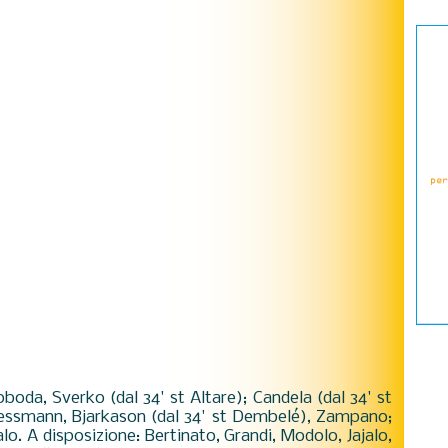
oboda, Sverko (dal 34' st Altare); Candela (dal 34' st
, Tessmann, Bjarkason (dal 34' st Dembelé), Zampano;
palo. A disposizione: Bertinato, Grandi, Modolo, Jajalo,