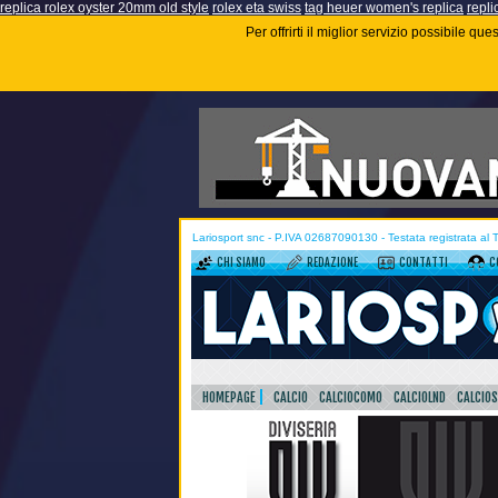
replica rolex oyster 20mm old style
rolex eta swiss
tag heuer women's replica
repli
Per offrirti il miglior servizio possibile q
Lariosport snc - P.IVA 02687090130 - Testata registrata al
CHI SIAMO
REDAZIONE
CONTATTI
C
HOMEPAGE
CALCIO
CALCIOCOMO
CALCIOLND
CALCIO