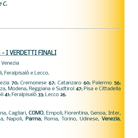
e C.
 - I VERDETTI FINALI
 Venezia
, Feralpisalò e Lecco.
nezia
70
; Cremonese
67
; Catanzaro
60
; Palermo
56
;
nza, Modena, Reggiana e Sudtirol
47
; Pisa e Cittadella
oli
41
; Feralpisalò
33
; Lecco
26
.
na, Cagliari,
COMO
, Empoli, Fiorentina, Genoa, Inter,
za, Napoli,
Parma
, Roma, Torino, Udinese,
Venezia
,