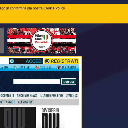
piego in conformità ¡lla nostra Cookie Policy
CEBOOK
TWITTER
YOUTUBE
INSTAGRAM
DOCUMENTI
ARCHIVIO NEWS
IL LARIOSPORTIVO
DIVISE LS
NOTTAGGIO
ALTRISPORT