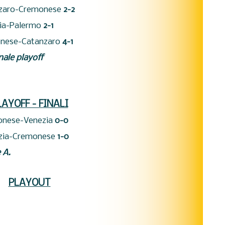
zaro-Cremonese
2-2
ia-Palermo
2-1
nese-Catanzaro
4-1
nale playoff
LAYOFF - FINALI
onese-Venezia
0-0
zia-Cremonese
1-0
 A.
PLAYOUT