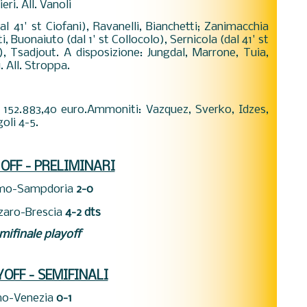
ri. All. Vanoli
al 41' st Ciofani), Ravanelli, Bianchetti; Zanimacchia
ti, Buonaiuto (dal 1' st Collocolo), Sernicola (dal 41' st
), Tsadjout. A disposizione: Jungdal, Marrone, Tuia,
. All. Stroppa.
i 152.883,40 euro.Ammoniti: Vazquez, Sverko, Idzes,
oli 4-5.
OFF - PRELIMINARI
mo-Sampdoria
2-0
zaro-Brescia
4-2 dts
mifinale playoff
OFF - SEMIFINALI
mo-Venezia
0-1