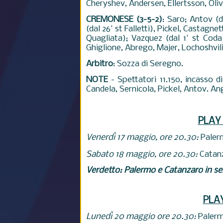
Cheryshev, Andersen, Ellertsson, Olivie
CREMONESE (3-5-2)
: Saro; Antov (d
(dal 26' st Falletti), Pickel, Castagnet
Quagliata); Vazquez (dal 1' st Coda
Ghiglione, Abrego, Majer, Lochoshvili
Arbitro
: Sozza di Seregno.
NOTE
- Spettatori 11.150, incasso d
Candela, Sernicola, Pickel, Antov. Ang
PLAY 
Venerdì 17 maggio, ore 20.30:
Paler
Sabato 18 maggio, ore 20.30:
Catan
Verdetto: Palermo e Catanzaro in se
PLAY
Lunedì 20 maggio ore 20.30:
Paler