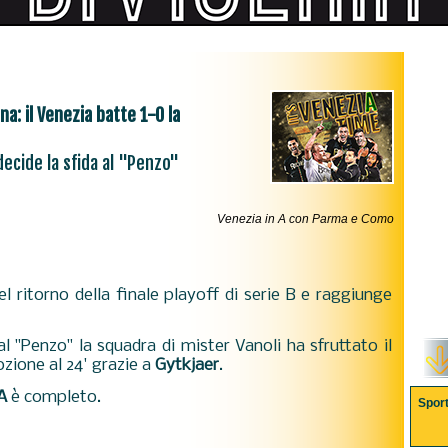
a: il Venezia batte 1-0 la
ecide la sfida al "Penzo"
Venezia in A con Parma e Como
l ritorno della finale playoff di serie B e raggiunge
l "Penzo" la squadra di mister Vanoli ha sfruttato il
zione al 24' grazie a
Gytkjaer
.
A
è completo.
Spor