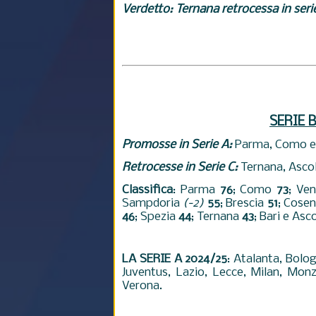
Verdetto: Ternana retrocessa in seri
SERIE B
Promosse in Serie A:
Parma, Como e
Retrocesse in Serie C:
Ternana, Ascoli
Classifica
: Parma
76
; Como
73
; Ve
Sampdoria
(-2)
55
; Brescia
51
; Cose
46
; Spezia
44
; Ternana
43
; Bari e Asc
LA SERIE A 2024/25
: Atalanta, Bolog
Juventus, Lazio, Lecce, Milan, Mon
Verona.