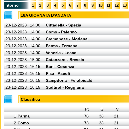
ritorno
1
2
3
4
5
6
7
8
9
10
11
12
13
18A GIORNATA D'ANDATA
23-12-2023
14:00
Cittadella - Spezia
23-12-2023
14:00
Como - Palermo
23-12-2023
14:00
Cremonese - Modena
23-12-2023
14:00
Parma - Ternana
23-12-2023
14:00
Venezia - Lecco
23-12-2023
15:00
Catanzaro - Brescia
23-12-2023
16:15
Bari - Cosenza
23-12-2023
16:15
Pisa - Ascoli
23-12-2023
16:15
Sampdoria - Feralpisalò
23-12-2023
16:15
Sudtirol - Reggiana
Classifica
Pt
G
V
1
Parma
76
38
21
2
Como
73
38
21