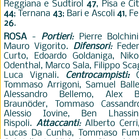
Reggiana e Sudtirol
47
, Pisa e Ci
44
; Ternana
43
; Bari e Ascoli
41
, F
26
.
ROSA
-
Portieri
:
Pierre Bolchin
Mauro Vigorito.
Difensori
:
Feder
Curto, Edoardo Goldaniga, Niko
Odenthal, Marco Sala, Filippo Scag
Luca Vignali.
Centrocampisti
:
Ol
Tommaso Arrigoni, Samuel Ballet,
Alessandro Bellemo, Alex B
Braunöder, Tommaso Cassandro
Alessio Iovine, Ben Lhassi
Rispoli.
Attaccanti
:
Alberto Cerri
Lucas Da Cunha, Tommaso Fumag