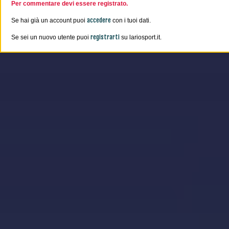
Per commentare devi essere registrato.
accedere
Se hai già un account puoi
con i tuoi dati.
registrarti
Se sei un nuovo utente puoi
su lariosport.it.