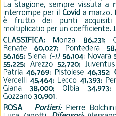
La stagione, sempre vissuta a me
interrompe per il
Covid
a marzo. L
è frutto dei punti acquisiti
moltiplicatio per un coefficiente. 
CLASSIFICA
: Monza
86,231
; 
Renate
60,027
; Pontedera
58
56,165
; Siena
(-1)
56,104
; Novara
55,225
; Arezzo
52,720
; Juvent
Patria
46,769
; Pistoiese
46,352
;
Vercelli
45,464
; Lecco
41,393
; Pe
Giana
38,000
; Olbia
34,973
;
Gozzano
30,901
.
ROSA
-
Portieri
:
Pierre Bolchini