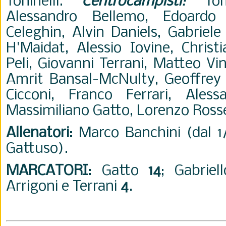
Toninelli.
Centrocampisti
:
Tomm
Alessandro Bellemo, Edoardo 
Celeghin, Alvin Daniels, Gabriel
H'Maidat, Alessio Iovine, Christ
Peli, Giovanni Terrani, Matteo Vi
Amrit Bansal-McNulty, Geoffrey C
Cicconi, Franco Ferrari, Alessa
Massimiliano Gatto, Lorenzo Rosse
Allenatori
: Marco Banchini (dal 
Gattuso).
MARCATORI
: Gatto
14
; Gabriel
Arrigoni e Terrani
4
.