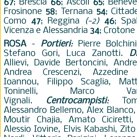
67
; Brescia
66
; Ascoli
65
; Benev
Frosinone
58
; Ternana
54
; Cittad
Como
47
; Reggina
(-2)
46
; Sp
Vicenza e Alessandria
34
; Crotone
ROSA
-
Portieri
:
Pierre Bolchini
Stefano Gori, Luca Zanotti.
D
Allievi, Davide Bertoncini, And
Andrea Crescenzi, Azzedine 
Ioannou, Filippo Scaglia, Matt
Toninelli, Marco Va
Vignali.
Centrocampisti
:
Tomm
Alessandro Bellemo, Alex Blanco,
Moutir Chajia, Amato Ciciretti,
Alessio Iovine, Elvis Kabashi, Zi