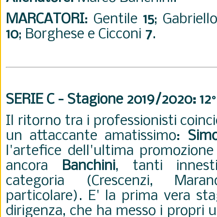
MARCATORI
: Gentile
15
; Gabriell
10
; Borghese e Cicconi
7
.
SERIE C - Stagione 2019/2020: 12
Il ritorno tra i professionisti coinc
un attaccante amatissimo:
Sim
l'artefice dell'ultima promozione
ancora
Banchini
, tanti innest
categoria (Crescenzi, Mara
particolare). E' la prima vera st
dirigenza, che ha messo i propri u