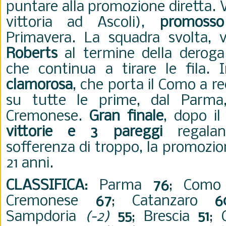
puntare alla promozione diretta. 
vittoria ad Ascoli),
promosso
Primavera. La squadra svolta, 
Roberts
al termine della deroga
che continua a tirare le fila. 
clamorosa
, che porta il Como a r
su tutte le prime, dal Parma,
Cremonese.
Gran finale
, dopo i
vittorie e 3 pareggi
regalan
sofferenza di troppo, la promozio
21 anni.
CLASSIFICA
:
Parma
76
; Com
Cremonese
67
; Catanzaro
6
Sampdoria
(-2)
55
; Brescia
51
; 