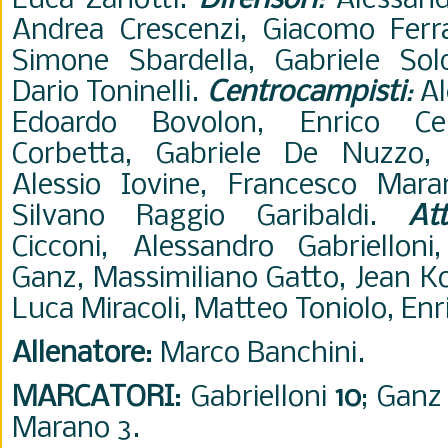
Luca Zanotti.
Difensori
:
Alessand
Andrea Crescenzi, Giacomo Ferra
Simone Sbardella, Gabriele Sold
Dario Toninelli.
Centrocampisti
:
Al
Edoardo Bovolon, Enrico Cele
Corbetta, Gabriele De Nuzzo, 
Alessio Iovine, Francesco Mara
Silvano Raggio Garibaldi.
At
Cicconi, Alessandro Gabriellon
Ganz, Massimiliano Gatto, Jean Ko
Luca Miracoli, Matteo Toniolo, Enr
Allenatore
: Marco Banchini.
MARCATORI
: Gabrielloni
10
; Gan
Marano 3.