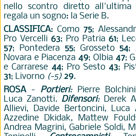
nello scontro diretto all'ultima
regala un sogno: la Serie B.
CLASSIFICA
:
Como
75
; Alessand
Pro Vercelli
63
; Pro Patria
61
; Le
57
; Pontedera
55
; Grosseto
54
;
Novara e Piacenza
49
; Olbia
47
; 
e Carrarese
44
; Pro Sesto
43
; Pi
31
; Livorno
(-5)
29
.
ROSA
-
Portieri
:
Pierre Bolchini
Luca Zanotti.
Difensori
:
Derek A
Allievi, Davide Bertoncini, Luca
Azzedine Dkidak, Mattew Fould
Andrea Magrini, Gabriele Soldi, M