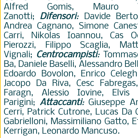
Alfred Gomis, Mauro Vi
Zanotti;
Difensori
:
Davide Berton
Andrea Cagnano, Simone Canestrel
Carri, Nikolas Ioannou, Cas O
Pierozzi, Filippo Scaglia, Mat
Vignali;
Centrocampisti
:
Tommaso 
Ba, Daniele Baselli, Alessandro Be
Edoardo Bovolon, Enrico Celeghi
Jacopo Da Riva, Cesc Fabregas,
Faragn, Alessio Iovine, Elvis 
Parigini;
Attaccanti
:
Giuseppe Am
Cerri, Patrick Cutrone, Lucas Da
Gabrielloni, Massimiliano Gatto, E
Kerrigan, Leonardo Mancuso.