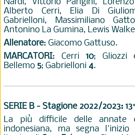
Nardi, Vittorio Parigini, Lorenz
Alberto Cerri, Elia Di Giuliom
Gabrielloni, Massimiliano Gatto
Antonino La Gumina, Lewis Walke
Allenatore
: Giacomo Gattuso.
MARCATORI
: Cerri
10
; Gliozz
Bellemo
5
; Gabrielloni
4
.
SERIE B - Stagione 2022/2023: 13
La più difficile delle annate 
indonesiana, ma segna l'inizio 