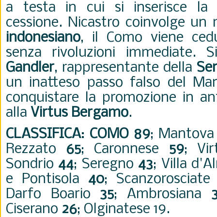
a testa in cui si inserisce la 
cessione. Nicastro coinvolge un 
indonesiano
, il Como viene ced
senza rivoluzioni immediate. 
Gandler
, rappresentante della
Se
un inatteso passo falso del Ma
conquistare la promozione in ant
alla
Virtus Bergamo
.
CLASSIFICA
:
COMO 89
; Mantov
Rezzato
65
; Caronnese
59
; Vi
Sondrio
44
; Seregno
43
; Villa d'
e Pontisola
40
; Scanzorosciat
Darfo Boario
35
; Ambrosiana
Ciserano
26
; Olginatese 19.