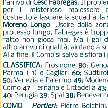
l'arrivo di
Cesc Fabregas
. Il proble
per il misterioso malessere 
Costretto a lasciare la squadra, la
Moreno Longo
. Uscire dalla zo
processo lungo, Fabregas è tropp
fatto non gioca mai. Ma i gol 
altro arrivo di qualità, aiutano a 
Alla fine, il Como si salva e sfiora i
CLASSIFICA
:
Frosinone
80
; Geno
Parma (-1) e Cagliari
60
; Sudtir
50
; Venezia e Palermo
49
; Mode
Como
47
; Ternana e Cittadella
43
40
; Perugia
39
; Spal
38
; Beneven
COMO
-
Portieri
:
Pierre Bolchini