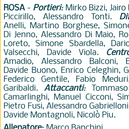
ROSA
-
Portieri
:
Mirko Bizzi, Jair
Piccirillo, Alessandro Tonti.
Di
Anelli, Martino Borghese, Simo
Di Jenno, Alessandro Di Maio, Rob
Loreto, Simone Sbardella, Dario 
Valsecchi, Davide Viola.
Centr
Amadio, Alessandro Balconi, 
Davide Buono, Enrico Celeghin, G
Federico Gentile, Fabio Meduri
Garibaldi.
Attaccanti
:
Tommaso B
Camarlinghi, Manuel Cicconi, Sim
Pietro Fusi, Alessandro Gabriellon
Davide Montagnoli, Nicolò Piu.
Allenatore
: Marco Banchini.