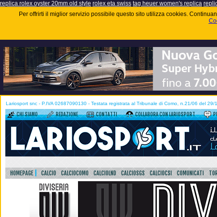
replica rolex oyster 20mm old style
rolex eta swiss
tag heuer women's replica
repli
Per offrirti il miglior servizio possibile questo sito utilizza cookies. Contin
Coo
Lariosport snc - P.IVA 02687090130 - Testata registrata al Tribunale di Como, n.21/06 del 29
CHI SIAMO
REDAZIONE
CONTATTI
COLLABORA CON LARIOSPORT
P
HOMEPAGE
CALCIO
CALCIOCOMO
CALCIOLND
CALCIOSGS
CALCIOCSI
COMUNICATI
TOR