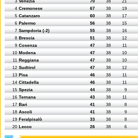
3
Venezia
70
38
21
4
Cremonese
67
38
19
5
Catanzaro
60
38
17
6
Palermo
56
38
15
7
Sampdoria (-2)
55
38
16
8
Brescia
51
38
12
9
Cosenza
47
38
11
10
Modena
47
38
10
11
Reggiana
47
38
10
12
Sudtirol
47
38
12
13
Pisa
46
38
11
14
Cittadella
46
38
11
15
Spezia
44
38
9
16
Ternana
43
38
11
17
Bari
41
38
8
18
Ascoli
41
38
9
19
Feralpisalò
33
38
8
20
Lecco
26
38
6