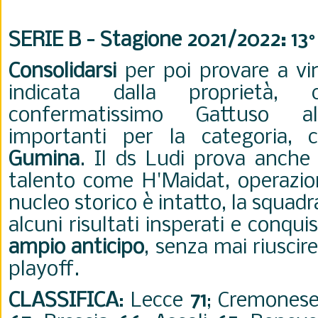
SERIE B - Stagione 2021/2022: 13
Consolidarsi
per poi provare a vin
indicata dalla proprietà,
confermatissimo Gattuso al
importanti per la categoria
Gumina
. Il ds Ludi prova anche
talento come H'Maidat, operazion
nucleo storico è intatto, la squadr
alcuni risultati insperati e conqui
ampio anticipo
, senza mai riuscire
playoff.
CLASSIFICA
:
Lecce
71
; Cremones