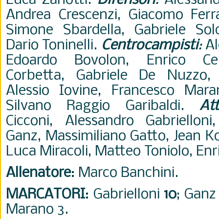
Luca Zanotti.
Difensori
:
Alessand
Andrea Crescenzi, Giacomo Ferra
Simone Sbardella, Gabriele Sold
Dario Toninelli.
Centrocampisti
:
Al
Edoardo Bovolon, Enrico Cele
Corbetta, Gabriele De Nuzzo, 
Alessio Iovine, Francesco Mara
Silvano Raggio Garibaldi.
At
Cicconi, Alessandro Gabriellon
Ganz, Massimiliano Gatto, Jean Ko
Luca Miracoli, Matteo Toniolo, Enr
Allenatore
: Marco Banchini.
MARCATORI
: Gabrielloni
10
; Gan
Marano 3.