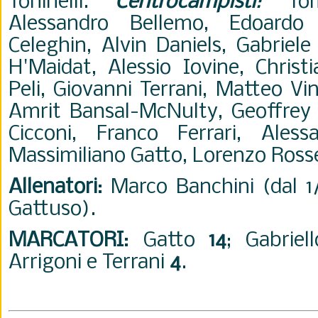
Toninelli.
Centrocampisti
:
Tomm
Alessandro Bellemo, Edoardo 
Celeghin, Alvin Daniels, Gabriel
H'Maidat, Alessio Iovine, Christ
Peli, Giovanni Terrani, Matteo Vi
Amrit Bansal-McNulty, Geoffrey C
Cicconi, Franco Ferrari, Alessa
Massimiliano Gatto, Lorenzo Rosse
Allenatori
: Marco Banchini (dal 
Gattuso).
MARCATORI
: Gatto
14
; Gabriel
Arrigoni e Terrani
4
.