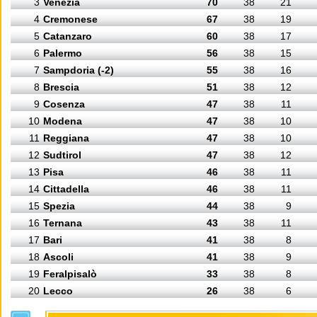
3
Venezia
70
38
21
4
Cremonese
67
38
19
5
Catanzaro
60
38
17
6
Palermo
56
38
15
7
Sampdoria (-2)
55
38
16
8
Brescia
51
38
12
9
Cosenza
47
38
11
10
Modena
47
38
10
11
Reggiana
47
38
10
12
Sudtirol
47
38
12
13
Pisa
46
38
11
14
Cittadella
46
38
11
15
Spezia
44
38
9
16
Ternana
43
38
11
17
Bari
41
38
8
18
Ascoli
41
38
9
19
Feralpisalò
33
38
8
20
Lecco
26
38
6