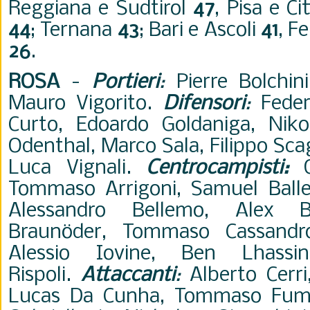
Reggiana e Sudtirol
47
, Pisa e Ci
44
; Ternana
43
; Bari e Ascoli
41
, F
26
.
ROSA
-
Portieri
:
Pierre Bolchin
Mauro Vigorito.
Difensori
:
Feder
Curto, Edoardo Goldaniga, Niko
Odenthal, Marco Sala, Filippo Scag
Luca Vignali.
Centrocampisti
:
Ol
Tommaso Arrigoni, Samuel Ballet,
Alessandro Bellemo, Alex B
Braunöder, Tommaso Cassandro
Alessio Iovine, Ben Lhassi
Rispoli.
Attaccanti
:
Alberto Cerri
Lucas Da Cunha, Tommaso Fumag