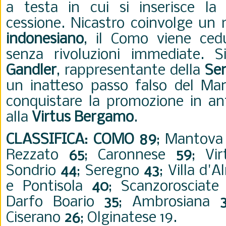
a testa in cui si inserisce la 
cessione. Nicastro coinvolge un 
indonesiano
, il Como viene ced
senza rivoluzioni immediate. 
Gandler
, rappresentante della
Se
un inatteso passo falso del Ma
conquistare la promozione in ant
alla
Virtus Bergamo
.
CLASSIFICA
:
COMO 89
; Mantov
Rezzato
65
; Caronnese
59
; Vi
Sondrio
44
; Seregno
43
; Villa d'
e Pontisola
40
; Scanzorosciat
Darfo Boario
35
; Ambrosiana
Ciserano
26
; Olginatese 19.