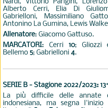
Nardi, Vittorio Parigini, Lorenz
Alberto Cerri, Elia Di Giuliom
Gabrielloni, Massimiliano Gatto
Antonino La Gumina, Lewis Walke
Allenatore
: Giacomo Gattuso.
MARCATORI
: Cerri
10
; Gliozz
Bellemo
5
; Gabrielloni
4
.
SERIE B - Stagione 2022/2023: 13
La più difficile delle annate 
indonesiana, ma segna l'inizio 