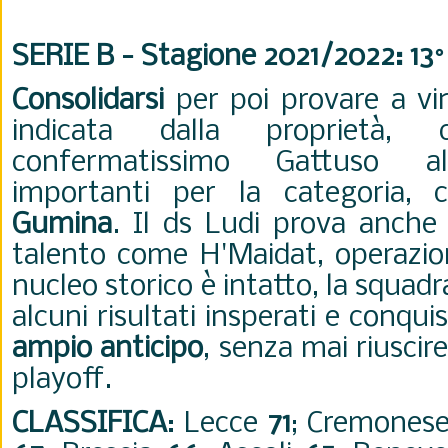
SERIE B - Stagione 2021/2022: 13
Consolidarsi
per poi provare a vin
indicata dalla proprietà,
confermatissimo Gattuso al
importanti per la categoria
Gumina
. Il ds Ludi prova anche
talento come H'Maidat, operazion
nucleo storico è intatto, la squadr
alcuni risultati insperati e conqui
ampio anticipo
, senza mai riuscire
playoff.
CLASSIFICA
:
Lecce
71
; Cremones