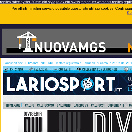
replica rolex oyster 20mm old style
rolex eta swiss
tag heuer women's replica
repli
Per offrirti il miglior servizio possibile questo sito utilizza cookies. Contin
Coo
Lariosport snc - P.IVA 02687090130 - Testata registrata al Tribunale di Como, n.21/06 del 29
CHI SIAMO
REDAZIONE
CONTATTI
COLLABORA CON LARIOSPORT
P
HOMEPAGE
CALCIO
CALCIOCOMO
CALCIOLND
CALCIOSGS
CALCIOCSI
COMUNICATI
TOR