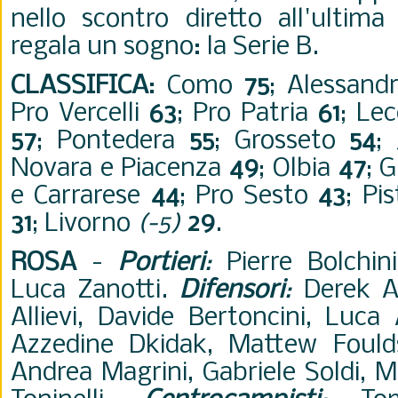
nello scontro diretto all'ultima
regala un sogno: la Serie B.
CLASSIFICA
:
Como
75
; Alessand
Pro Vercelli
63
; Pro Patria
61
; Le
57
; Pontedera
55
; Grosseto
54
;
Novara e Piacenza
49
; Olbia
47
; 
e Carrarese
44
; Pro Sesto
43
; Pi
31
; Livorno
(-5)
29
.
ROSA
-
Portieri
:
Pierre Bolchini
Luca Zanotti.
Difensori
:
Derek A
Allievi, Davide Bertoncini, Luca
Azzedine Dkidak, Mattew Fould
Andrea Magrini, Gabriele Soldi, M