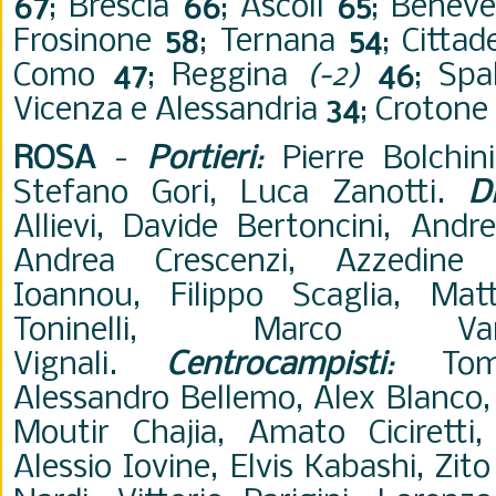
67
; Brescia
66
; Ascoli
65
; Benev
Frosinone
58
; Ternana
54
; Cittad
Como
47
; Reggina
(-2)
46
; Sp
Vicenza e Alessandria
34
; Crotone
ROSA
-
Portieri
:
Pierre Bolchini
Stefano Gori, Luca Zanotti.
D
Allievi, Davide Bertoncini, And
Andrea Crescenzi, Azzedine 
Ioannou, Filippo Scaglia, Matt
Toninelli, Marco Va
Vignali.
Centrocampisti
:
Tomm
Alessandro Bellemo, Alex Blanco,
Moutir Chajia, Amato Ciciretti,
Alessio Iovine, Elvis Kabashi, Zi