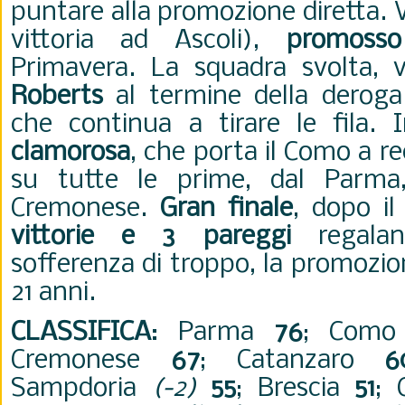
puntare alla promozione diretta. 
vittoria ad Ascoli),
promosso
Primavera. La squadra svolta, 
Roberts
al termine della deroga
che continua a tirare le fila. 
clamorosa
, che porta il Como a r
su tutte le prime, dal Parma,
Cremonese.
Gran finale
, dopo i
vittorie e 3 pareggi
regalan
sofferenza di troppo, la promozio
21 anni.
CLASSIFICA
:
Parma
76
; Com
Cremonese
67
; Catanzaro
6
Sampdoria
(-2)
55
; Brescia
51
; 