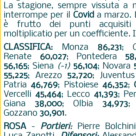
La stagione, sempre vissuta a me
interrompe per il
Covid
a marzo. L
è frutto dei punti acquisiti
moltiplicatio per un coefficiente. 
CLASSIFICA
: Monza
86,231
; 
Renate
60,027
; Pontedera
58
56,165
; Siena
(-1)
56,104
; Novara
55,225
; Arezzo
52,720
; Juvent
Patria
46,769
; Pistoiese
46,352
;
Vercelli
45,464
; Lecco
41,393
; Pe
Giana
38,000
; Olbia
34,973
;
Gozzano
30,901
.
ROSA
-
Portieri
:
Pierre Bolchini