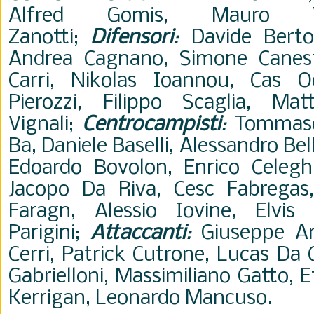
Alfred Gomis, Mauro Vi
Zanotti;
Difensori
:
Davide Berton
Andrea Cagnano, Simone Canestrel
Carri, Nikolas Ioannou, Cas O
Pierozzi, Filippo Scaglia, Mat
Vignali;
Centrocampisti
:
Tommaso 
Ba, Daniele Baselli, Alessandro Be
Edoardo Bovolon, Enrico Celeghi
Jacopo Da Riva, Cesc Fabregas,
Faragn, Alessio Iovine, Elvis 
Parigini;
Attaccanti
:
Giuseppe Am
Cerri, Patrick Cutrone, Lucas Da
Gabrielloni, Massimiliano Gatto, E
Kerrigan, Leonardo Mancuso.