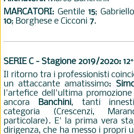
MARCATORI
: Gentile
15
; Gabriell
10
; Borghese e Cicconi
7
.
SERIE C - Stagione 2019/2020: 12
Il ritorno tra i professionisti coinc
un attaccante amatissimo:
Sim
l'artefice dell'ultima promozione
ancora
Banchini
, tanti innest
categoria (Crescenzi, Mara
particolare). E' la prima vera st
dirigenza, che ha messo i propri u