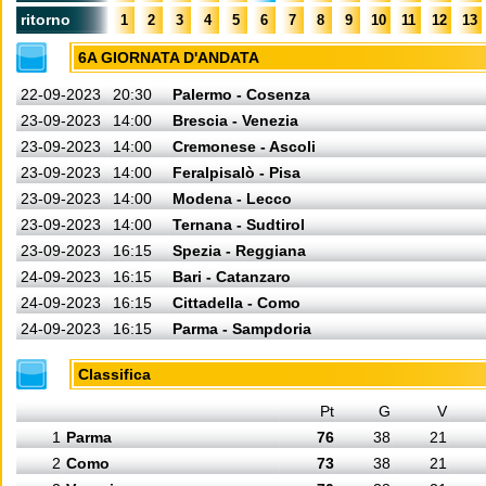
ritorno
1
2
3
4
5
6
7
8
9
10
11
12
13
6A GIORNATA D'ANDATA
22-09-2023
20:30
Palermo - Cosenza
23-09-2023
14:00
Brescia - Venezia
23-09-2023
14:00
Cremonese - Ascoli
23-09-2023
14:00
Feralpisalò - Pisa
23-09-2023
14:00
Modena - Lecco
23-09-2023
14:00
Ternana - Sudtirol
23-09-2023
16:15
Spezia - Reggiana
24-09-2023
16:15
Bari - Catanzaro
24-09-2023
16:15
Cittadella - Como
24-09-2023
16:15
Parma - Sampdoria
Classifica
Pt
G
V
1
Parma
76
38
21
2
Como
73
38
21