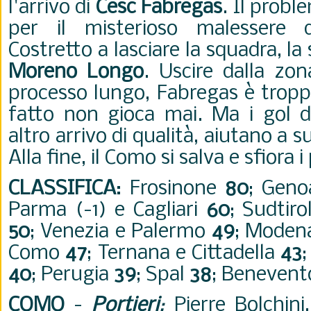
l'arrivo di
Cesc Fabregas
. Il proble
per il misterioso malessere 
Costretto a lasciare la squadra, la
Moreno Longo
. Uscire dalla zo
processo lungo, Fabregas è tropp
fatto non gioca mai. Ma i gol 
altro arrivo di qualità, aiutano a 
Alla fine, il Como si salva e sfiora i
CLASSIFICA
:
Frosinone
80
; Geno
Parma (-1) e Cagliari
60
; Sudtir
50
; Venezia e Palermo
49
; Mode
Como
47
; Ternana e Cittadella
43
40
; Perugia
39
; Spal
38
; Beneven
COMO
-
Portieri
:
Pierre Bolchini