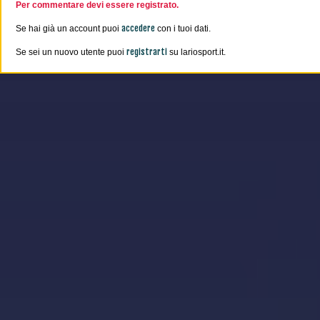
Per commentare devi essere registrato.
accedere
Se hai già un account puoi
con i tuoi dati.
registrarti
Se sei un nuovo utente puoi
su lariosport.it.