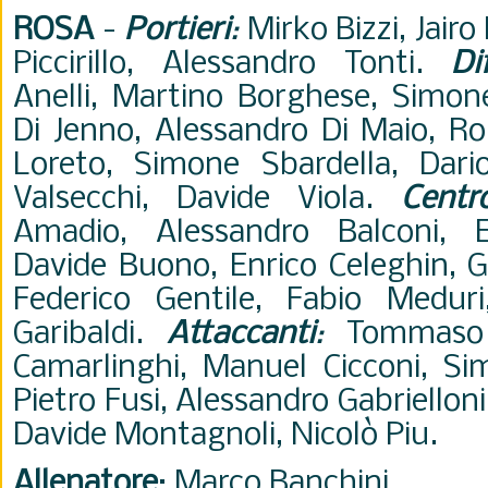
ROSA
-
Portieri
:
Mirko Bizzi, Jair
Piccirillo, Alessandro Tonti.
Di
Anelli, Martino Borghese, Simo
Di Jenno, Alessandro Di Maio, Rob
Loreto, Simone Sbardella, Dario 
Valsecchi, Davide Viola.
Centr
Amadio, Alessandro Balconi, 
Davide Buono, Enrico Celeghin, G
Federico Gentile, Fabio Meduri
Garibaldi.
Attaccanti
:
Tommaso B
Camarlinghi, Manuel Cicconi, Sim
Pietro Fusi, Alessandro Gabriellon
Davide Montagnoli, Nicolò Piu.
Allenatore
: Marco Banchini.