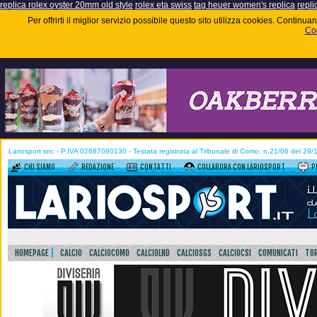
replica rolex oyster 20mm old style
rolex eta swiss
tag heuer women's replica
repli
Per offrirti il miglior servizio possibile questo sito utilizza cookies. Contin
Coo
Lariosport snc - P.IVA 02687090130 - Testata registrata al Tribunale di Como, n.21/06 del 29
CHI SIAMO
REDAZIONE
CONTATTI
COLLABORA CON LARIOSPORT
P
HOMEPAGE
CALCIO
CALCIOCOMO
CALCIOLND
CALCIOSGS
CALCIOCSI
COMUNICATI
TOR