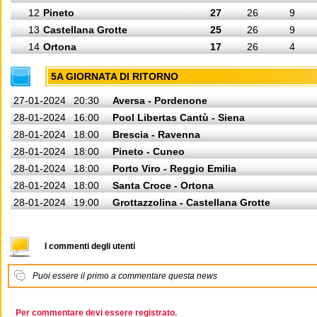
12
Pineto
27
26
9
13
Castellana Grotte
25
26
9
14
Ortona
17
26
4
5A GIORNATA DI RITORNO
27-01-2024
20:30
Aversa - Pordenone
28-01-2024
16:00
Pool Libertas Cantù - Siena
28-01-2024
18:00
Brescia - Ravenna
28-01-2024
18:00
Pineto - Cuneo
28-01-2024
18:00
Porto Viro - Reggio Emilia
28-01-2024
18:00
Santa Croce - Ortona
28-01-2024
19:00
Grottazzolina - Castellana Grotte
I commenti degli utenti
Puoi essere il primo a commentare questa news
Per commentare devi essere registrato.