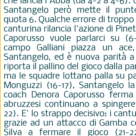
che lancia l'Abba (da 4-2 a 4-6). 
Santangelo però mette il punte
quota 6. Qualche errore di tropp
canturina rilancia l'azione di Pine
Caporusso vuole parlarci su (6-
campo Galliani piazza un ace
Santangelo, ed è nuova parità 
riporta il pallino del gioco dalla pa
ma le squadre lottano palla su pa
Monguzzi (16-17), Santangelo la
coach
Denora Caporusso ferma t
abruzzesi continuano a spingere
22). E' lo strappo decisivo: i cant
grazie ad un attacco di Gamba 
Silva a fermare il gioco (21-2