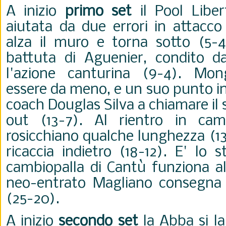
A inizio
primo set
il Pool Liber
aiutata da due errori in attacco
alza il muro e torna sotto (5-4
battuta di Aguenier, condito da
l'azione canturina (9-4). Mo
essere da meno, e un suo punto i
coach
Douglas Silva a chiamare il
out (13-7). Al rientro in cam
rosicchiano qualche lunghezza (13-
ricaccia indietro (18-12). E' lo s
cambiopalla di Cantù funziona all
neo-entrato Magliano consegna il
(25-20).
A inizio
secondo set
la Abba si la