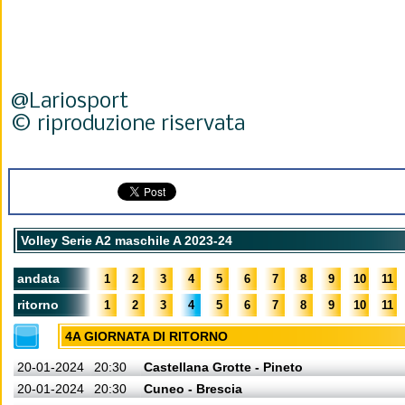
@Lariosport
© riproduzione riservata
Volley Serie A2 maschile A 2023-24
andata
1
2
3
4
5
6
7
8
9
10
11
ritorno
1
2
3
4
5
6
7
8
9
10
11
4A GIORNATA DI RITORNO
20-01-2024
20:30
Castellana Grotte - Pineto
20-01-2024
20:30
Cuneo - Brescia