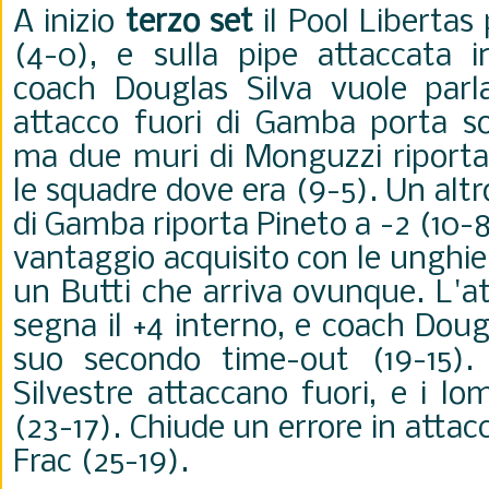
A inizio
terzo set
il Pool Libertas
(4-0), e sulla pipe attaccata in
coach
Douglas Silva vuole parl
attacco fuori di Gamba porta so
ma due muri di Monguzzi riportan
le squadre dove era (9-5). Un altr
di Gamba riporta Pineto a -2 (10-8
vantaggio acquisito con le unghie,
un Butti che arriva ovunque. L'a
segna il +4 interno, e
coach
Dougl
suo secondo time-out (19-15).
Silvestre attaccano fuori, e i l
(23-17). Chiude un errore in atta
Frac (25-19).