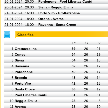
20-01-2024
20:30
Pordenone - Pool Libertas Cantù
20-01-2024
20:30
Siena - Reggio Emilia
21-01-2024
16:00
Porto Viro - Grottazzolina
21-01-2024
18:00
Ortona - Aversa
21-01-2024
18:00
Ravenna - Santa Croce
Classifica
Pt
G
V
1
Grottazzolina
59
26
21
2
Cuneo
54
26
19
3
Siena
54
26
18
4
Ravenna
52
26
17
5
Pordenone
50
26
17
6
Brescia
43
26
14
7
Porto Viro
42
26
13
8
Santa Croce
36
26
12
9
Pool Libertas Cantù
31
26
11
10
Reggio Emilia
28
26
8
11
Aversa
28
26
10