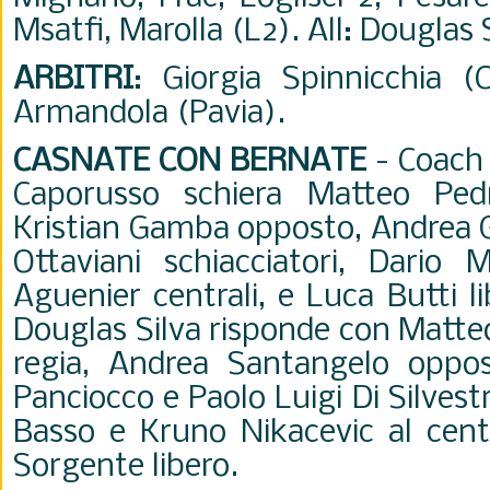
Msatfi, Marolla (L2). All: Douglas S
ARBITRI
: Giorgia Spinnicchia (
Armandola (Pavia).
CASNATE CON BERNATE
- Coach
Caporusso schiera Matteo Pedr
Kristian Gamba opposto, Andrea G
Ottaviani schiacciatori, Dario
Aguenier centrali, e Luca Butti l
Douglas Silva risponde con Matteo
regia, Andrea Santangelo oppo
Panciocco e Paolo Luigi Di Silvest
Basso e Kruno Nikacevic al cent
Sorgente libero.