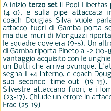
A inizio
terzo set
il Pool Libertas
(4-0), e sulla pipe attaccata in
coach
Douglas Silva vuole parl
attacco fuori di Gamba porta so
ma due muri di Monguzzi riportan
le squadre dove era (9-5). Un altr
di Gamba riporta Pineto a -2 (10-8
vantaggio acquisito con le unghie,
un Butti che arriva ovunque. L'a
segna il +4 interno, e
coach
Dougl
suo secondo time-out (19-15).
Silvestre attaccano fuori, e i l
(23-17). Chiude un errore in atta
Frac (25-19).