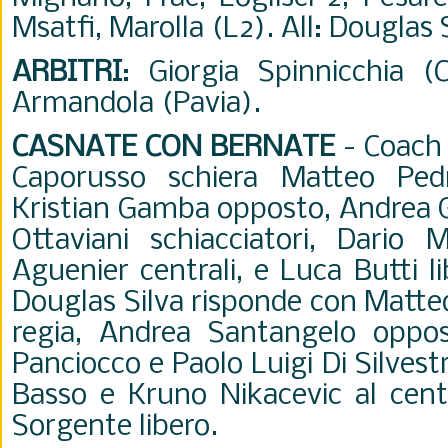
Msatfi, Marolla (L2). All: Douglas S
ARBITRI
: Giorgia Spinnicchia (
Armandola (Pavia).
CASNATE CON BERNATE
- Coach
Caporusso schiera Matteo Pedr
Kristian Gamba opposto, Andrea G
Ottaviani schiacciatori, Dario
Aguenier centrali, e Luca Butti l
Douglas Silva risponde con Matteo
regia, Andrea Santangelo oppo
Panciocco e Paolo Luigi Di Silvest
Basso e Kruno Nikacevic al cent
Sorgente libero.