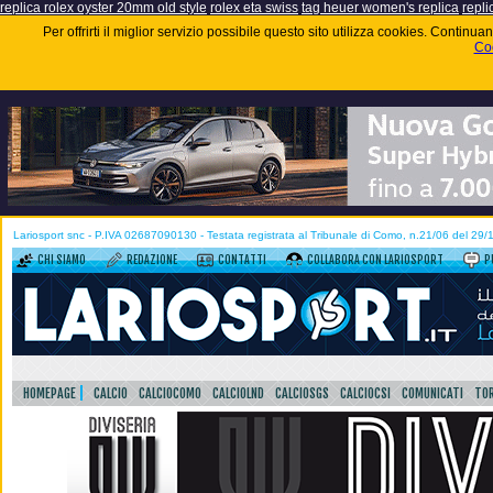
replica rolex oyster 20mm old style
rolex eta swiss
tag heuer women's replica
repli
Per offrirti il miglior servizio possibile questo sito utilizza cookies. Contin
Coo
Lariosport snc - P.IVA 02687090130 - Testata registrata al Tribunale di Como, n.21/06 del 29
CHI SIAMO
REDAZIONE
CONTATTI
COLLABORA CON LARIOSPORT
P
HOMEPAGE
CALCIO
CALCIOCOMO
CALCIOLND
CALCIOSGS
CALCIOCSI
COMUNICATI
TOR