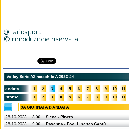
@Lariosport
© riproduzione riservata
Volley Serie A2 maschile A 2023-24
andata
1
2
3
4
5
6
7
8
9
10
11
ritorno
1
2
3
4
5
6
7
8
9
10
11
3A GIORNATA D'ANDATA
28-10-2023
18:00
Siena - Pineto
28-10-2023
19:00
Ravenna - Pool Libertas Cantù