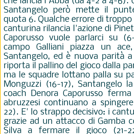
che lancia l'Abba (da 4-2 a 4-6). 
Santangelo però mette il punte
quota 6. Qualche errore di tropp
canturina rilancia l'azione di Pine
Caporusso vuole parlarci su (6-
campo Galliani piazza un ace
Santangelo, ed è nuova parità 
riporta il pallino del gioco dalla pa
ma le squadre lottano palla su pa
Monguzzi (16-17), Santangelo la
coach
Denora Caporusso ferma t
abruzzesi continuano a spingere
22). E' lo strappo decisivo: i cant
grazie ad un attacco di Gamba 
Silva a fermare il gioco (21-2