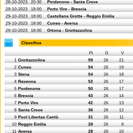
28-10-2023
20:30
Pordenone - Santa Croce
29-10-2023
18:00
Porto Viro - Brescia
29-10-2023
18:00
Castellana Grotte - Reggio Emilia
29-10-2023
18:00
Cuneo - Aversa
29-10-2023
18:00
Ortona - Grottazzolina
Classifica
Pt
G
V
1
Grottazzolina
59
26
21
2
Cuneo
54
26
19
3
Siena
54
26
18
4
Ravenna
52
26
17
5
Pordenone
50
26
17
6
Brescia
43
26
14
7
Porto Viro
42
26
13
8
Santa Croce
36
26
12
9
Pool Libertas Cantù
31
26
11
10
Reggio Emilia
28
26
8
11
Aversa
28
26
10