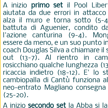
A inizio
primo set
il Pool Liber
aiutata da due errori in attacco
alza il muro e torna sotto (5-4
battuta di Aguenier, condito da
l'azione canturina (9-4). Mo
essere da meno, e un suo punto i
coach
Douglas Silva a chiamare il
out (13-7). Al rientro in cam
rosicchiano qualche lunghezza (13-
ricaccia indietro (18-12). E' lo s
cambiopalla di Cantù funziona all
neo-entrato Magliano consegna il
(25-20).
A inizio
secondo set
la Abba si la