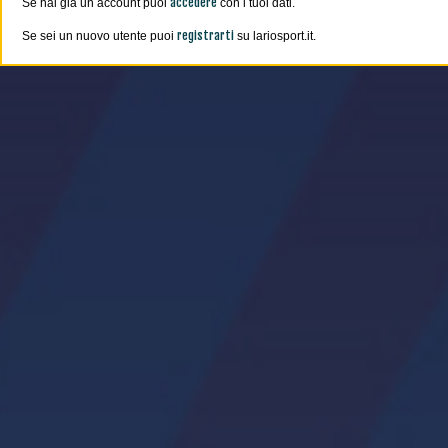
accedere
Se hai già un account puoi
con i tuoi dati.
registrarti
Se sei un nuovo utente puoi
su lariosport.it.