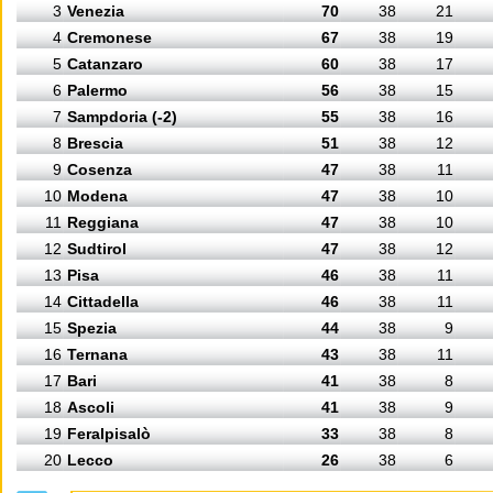
3
Venezia
70
38
21
4
Cremonese
67
38
19
5
Catanzaro
60
38
17
6
Palermo
56
38
15
7
Sampdoria (-2)
55
38
16
8
Brescia
51
38
12
9
Cosenza
47
38
11
10
Modena
47
38
10
11
Reggiana
47
38
10
12
Sudtirol
47
38
12
13
Pisa
46
38
11
14
Cittadella
46
38
11
15
Spezia
44
38
9
16
Ternana
43
38
11
17
Bari
41
38
8
18
Ascoli
41
38
9
19
Feralpisalò
33
38
8
20
Lecco
26
38
6