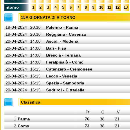
ritorno
1
2
3
4
5
6
7
8
9
10
11
12
13
15A GIORNATA DI RITORNO
19-04-2024
20:30
Palermo - Parma
19-04-2024
20:30
Reggiana - Cosenza
20-04-2024
14.00
Ascoli - Modena
20-04-2024
14:00
Bari - Pisa
20-04-2024
14:00
Brescia - Ternana
20-04-2024
14:00
Feralpisalò - Como
20-04-2024
16:15
Catanzaro - Cremonese
20-04-2024
16:15
Lecco - Venezia
20-04-2024
16:15
Spezia - Sampdoria
20-04-2024
16:15
Sudtirol - Cittadella
Classifica
Pt
G
V
1
Parma
76
38
21
2
Como
73
38
21