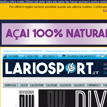
replica rolex oyster 20mm old style
rolex eta swiss
tag heuer women's replica
repli
Per offrirti il miglior servizio possibile questo sito utilizza cookies. Contin
Coo
Lariosport snc - P.IVA 02687090130 - Testata registrata al Tribunale di Como, n.21/06 del 29
CHI SIAMO
REDAZIONE
CONTATTI
COLLABORA CON LARIOSPORT
P
HOMEPAGE
CALCIO
CALCIOCOMO
CALCIOLND
CALCIOSGS
CALCIOCSI
COMUNICATI
TOR