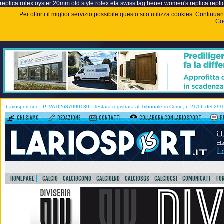
replica rolex oyster 20mm old style
rolex eta swiss
tag heuer women's replica
repli
Per offrirti il miglior servizio possibile questo sito utilizza cookies. Contin
Coo
Lariosport snc - P.IVA 02687090130 - Testata registrata al Tribunale di Como, n.21/06 del 29
CHI SIAMO
REDAZIONE
CONTATTI
COLLABORA CON LARIOSPORT
P
HOMEPAGE
CALCIO
CALCIOCOMO
CALCIOLND
CALCIOSGS
CALCIOCSI
COMUNICATI
TOR