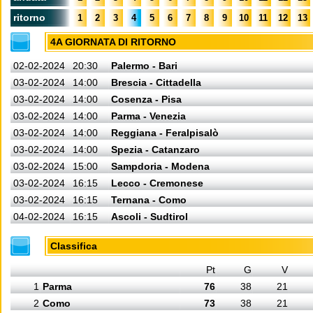
ritorno
1
2
3
4
5
6
7
8
9
10
11
12
13
4A GIORNATA DI RITORNO
02-02-2024
20:30
Palermo - Bari
03-02-2024
14:00
Brescia - Cittadella
03-02-2024
14:00
Cosenza - Pisa
03-02-2024
14:00
Parma - Venezia
03-02-2024
14:00
Reggiana - Feralpisalò
03-02-2024
14:00
Spezia - Catanzaro
03-02-2024
15:00
Sampdoria - Modena
03-02-2024
16:15
Lecco - Cremonese
03-02-2024
16:15
Ternana - Como
04-02-2024
16:15
Ascoli - Sudtirol
Classifica
Pt
G
V
1
Parma
76
38
21
2
Como
73
38
21