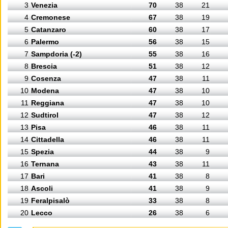
3
Venezia
70
38
21
4
Cremonese
67
38
19
5
Catanzaro
60
38
17
6
Palermo
56
38
15
7
Sampdoria (-2)
55
38
16
8
Brescia
51
38
12
9
Cosenza
47
38
11
10
Modena
47
38
10
11
Reggiana
47
38
10
12
Sudtirol
47
38
12
13
Pisa
46
38
11
14
Cittadella
46
38
11
15
Spezia
44
38
9
16
Ternana
43
38
11
17
Bari
41
38
8
18
Ascoli
41
38
9
19
Feralpisalò
33
38
8
20
Lecco
26
38
6