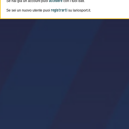
accedere
Se hai già un account puoi
con i tuoi dati.
registrarti
Se sei un nuovo utente puoi
su lariosport.it.