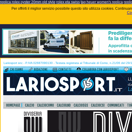
replica rolex oyster 20mm old style
rolex eta swiss
tag heuer women's replica
repli
Per offrirti il miglior servizio possibile questo sito utilizza cookies. Contin
Coo
Lariosport snc - P.IVA 02687090130 - Testata registrata al Tribunale di Como, n.21/06 del 29
CHI SIAMO
REDAZIONE
CONTATTI
COLLABORA CON LARIOSPORT
P
HOMEPAGE
CALCIO
CALCIOCOMO
CALCIOLND
CALCIOSGS
CALCIOCSI
COMUNICATI
TOR