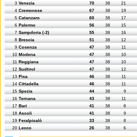
3
Venezia
70
38
21
4
Cremonese
67
38
19
5
Catanzaro
60
38
17
6
Palermo
56
38
15
7
Sampdoria (-2)
55
38
16
8
Brescia
51
38
12
9
Cosenza
47
38
11
10
Modena
47
38
10
11
Reggiana
47
38
10
12
Sudtirol
47
38
12
13
Pisa
46
38
11
14
Cittadella
46
38
11
15
Spezia
44
38
9
16
Ternana
43
38
11
17
Bari
41
38
8
18
Ascoli
41
38
9
19
Feralpisalò
33
38
8
20
Lecco
26
38
6