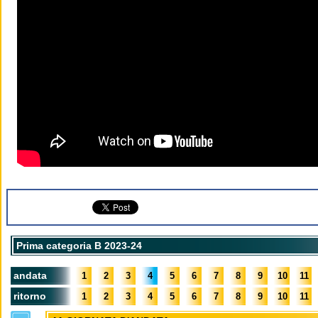
Prima categoria B 2023-24
andata
1
2
3
4
5
6
7
8
9
10
11
ritorno
1
2
3
4
5
6
7
8
9
10
11