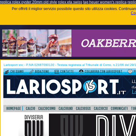
replica rolex oyster 20mm old style
rolex eta swiss
tag heuer women's replica
repli
Per offrirti il miglior servizio possibile questo sito utilizza cookies. Contin
Coo
Lariosport snc - P.IVA 02687090130 - Testata registrata al Tribunale di Como, n.21/06 del 29
CHI SIAMO
REDAZIONE
CONTATTI
COLLABORA CON LARIOSPORT
P
HOMEPAGE
CALCIO
CALCIOCOMO
CALCIOLND
CALCIOSGS
CALCIOCSI
COMUNICATI
TOR