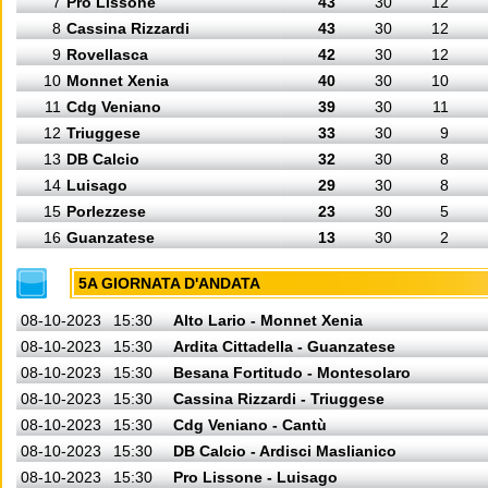
7
Pro Lissone
43
30
12
8
Cassina Rizzardi
43
30
12
9
Rovellasca
42
30
12
10
Monnet Xenia
40
30
10
11
Cdg Veniano
39
30
11
12
Triuggese
33
30
9
13
DB Calcio
32
30
8
14
Luisago
29
30
8
15
Porlezzese
23
30
5
16
Guanzatese
13
30
2
5A GIORNATA D'ANDATA
08-10-2023
15:30
Alto Lario - Monnet Xenia
08-10-2023
15:30
Ardita Cittadella - Guanzatese
08-10-2023
15:30
Besana Fortitudo - Montesolaro
08-10-2023
15:30
Cassina Rizzardi - Triuggese
08-10-2023
15:30
Cdg Veniano - Cantù
08-10-2023
15:30
DB Calcio - Ardisci Maslianico
08-10-2023
15:30
Pro Lissone - Luisago