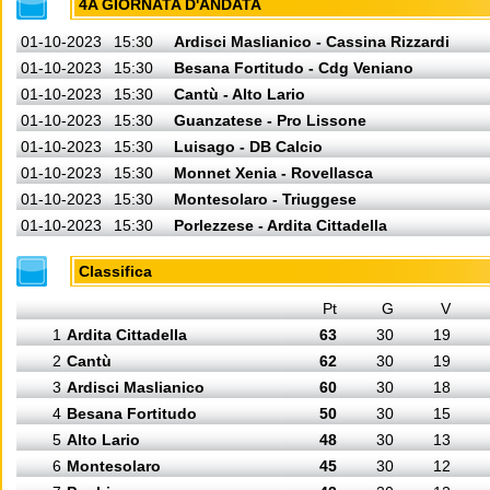
4A GIORNATA D'ANDATA
01-10-2023
15:30
Ardisci Maslianico - Cassina Rizzardi
01-10-2023
15:30
Besana Fortitudo - Cdg Veniano
01-10-2023
15:30
Cantù - Alto Lario
01-10-2023
15:30
Guanzatese - Pro Lissone
01-10-2023
15:30
Luisago - DB Calcio
01-10-2023
15:30
Monnet Xenia - Rovellasca
01-10-2023
15:30
Montesolaro - Triuggese
01-10-2023
15:30
Porlezzese - Ardita Cittadella
Classifica
Pt
G
V
1
Ardita Cittadella
63
30
19
2
Cantù
62
30
19
3
Ardisci Maslianico
60
30
18
4
Besana Fortitudo
50
30
15
5
Alto Lario
48
30
13
6
Montesolaro
45
30
12