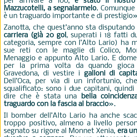
per arrivare a 100,
è stato il nostro 
Mazzucotelli, a segnalarmelo
. Comunque 
è un traguardo importante e di prestigio»
Zanotta, che quest’anno sta disputando
carriera (già 20 gol
, superati i 18 fatti 
categoria, sempre con l’Alto Lario) ha 
sue reti con le maglie di Colico, Mo
Menaggio e appunto Alto Lario. E domen
per la prima volta da quando gioca 
Gravedona, di vestire i
galloni di capi
Dell’Oca, per via di un infortunio, ch
squalificato: sono i due capitani, quind
dire che è stata una
bella coincidenza
traguardo con la fascia al braccio
».
Il bomber dell’Alto Lario ha anche sca
troppo positivo, almeno a livello person
segnato su rigore al Monnet Xenia,
era u