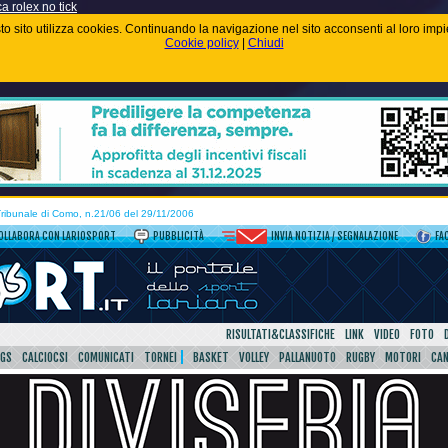
ca rolex no tick
uesto sito utilizza cookies. Continuando la navigazione nel sito acconsenti al loro im
Cookie policy
|
Chiudi
 Tribunale di Como, n.21/06 del 29/11/2006
OLLABORA CON LARIOSPORT
PUBBLICITÀ
INVIA NOTIZIA / SEGNALAZIONE
FA
RISULTATI&CLASSIFICHE
LINK
VIDEO
FOTO
SGS
CALCIOCSI
COMUNICATI
TORNEI
BASKET
VOLLEY
PALLANUOTO
RUGBY
MOTORI
CA