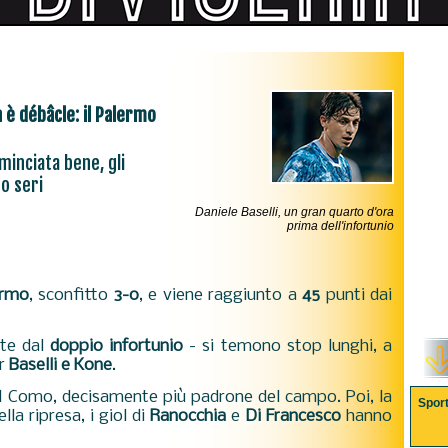
 è débâcle: il Palermo
minciata bene, gli
o seri
Daniele Baselli, un gran quarto d'ora
prima dell'infortunio
ermo
, sconfitto
3-0
, e viene raggiunto a
45
punti dai
nte dal
doppio infortunio
- si temono stop lunghi, a
er
Baselli e Kone
.
il Como, decisamente più padrone del campo. Poi, la
Spor
la ripresa, i giol di
Ranocchia
e
Di Francesco
hanno