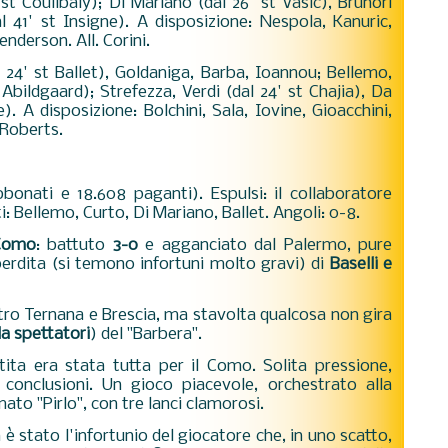
t Coulibaly); Di Mariano (dal 26' st Vasic), Brunori
al 41' st Insigne). A disposizione: Nespola, Kanuric,
nderson. All. Corini.
 24' st Ballet), Goldaniga, Barba, Ioannou; Bellemo,
 Abildgaard); Strefezza, Verdi (dal 24' st Chajia), Da
. A disposizione: Bolchini, Sala, Iovine, Gioacchini,
 Roberts.
abbonati e 18.608 paganti). Espulsi: il collaboratore
 Bellemo, Curto, Di Mariano, Ballet. Angoli: 0-8.
Como
: battuto
3-0
e agganciato dal Palermo, pure
 perdita (si temono infortuni molto gravi) di
Baselli e
ntro Ternana e Brescia, ma stavolta qualcosa non gira
la spettatori
) del "Barbera".
rtita era stata tutta per il Como. Solita pressione,
conclusioni. Un gioco piacevole, orchestrato alla
rmato "Pirlo", con tre lanci clamorosi.
 è stato l'infortunio del giocatore che, in uno scatto,