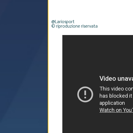
@Lariosport
© riproduzione riservata