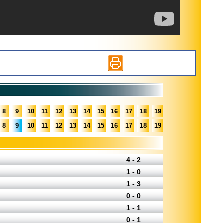
8
9
10
11
12
13
14
15
16
17
18
19
8
9
10
11
12
13
14
15
16
17
18
19
4 - 2
1 - 0
1 - 3
0 - 0
1 - 1
0 - 1