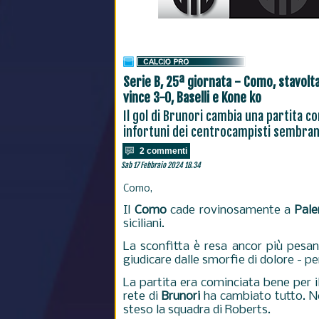
Serie B, 25ª giornata - Como, stavolta
vince 3-0, Baselli e Kone ko
Il gol di Brunori cambia una partita co
infortuni dei centrocampisti sembran
2 commenti
Sab 17 Febbraio 2024 18.34
Como,
Il
Como
cade rovinosamente a
Pal
siciliani.
La sconfitta è resa ancor più pesa
giudicare dalle smorfie di dolore - p
La partita era cominciata bene per 
rete di
Brunori
ha cambiato tutto. Nel
steso la squadra di Roberts.