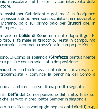
unio muscolare - al flessore -, con intervento della
ocatore.
o: assist per Gabrielloni e gol, ma è in fuorigioco
rmo a passare, dopo aver sonnecchiato una mezzoretta
 Mariano, palla sul primo palo per
Brunori
che, in
 Semper al 35'.
sventare un
bolide di Kone
un minuto dopo il gol. E,
 tiro, si fa male al ginocchio. Resta in campo, ma
tro cambio - nemmeno mezz'ora in campo per Kone -:
ono. Il Como si sbilancia (
Strefezza
puntualmente
va a gestire con un solo slot a dosposizione.
anocchia
- un tap in ravvicinato dopo corta respinta,
centrocampista - convince la panchina del Como a
ono a cambiare il corso di una partita segnata.
mente
beffa
del Como: punizione dal limite, finta sul
o
che, servito in area, batte Semper in diagonale.
rmo (siciliani in vantaggio negli scontri diretti) a
45