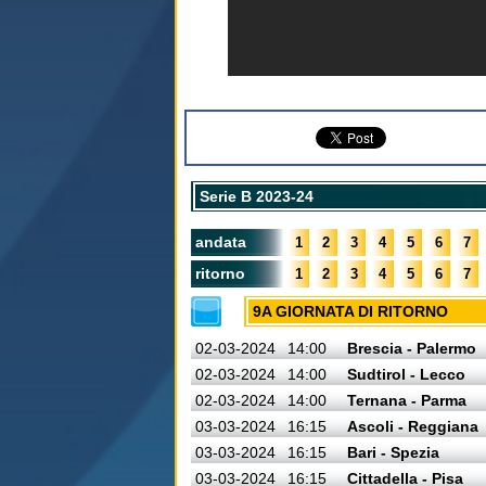
Serie B 2023-24
andata
1
2
3
4
5
6
7
ritorno
1
2
3
4
5
6
7
9A GIORNATA DI RITORNO
02-03-2024
14:00
Brescia - Palermo
02-03-2024
14:00
Sudtirol - Lecco
02-03-2024
14:00
Ternana - Parma
03-03-2024
16:15
Ascoli - Reggiana
03-03-2024
16:15
Bari - Spezia
03-03-2024
16:15
Cittadella - Pisa