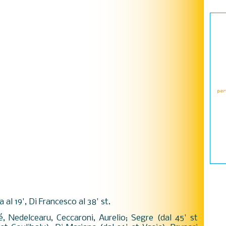
a al 19', Di Francesco al 38' st.
ité, Nedelcearu, Ceccaroni, Aurelio; Segre (dal 45' st