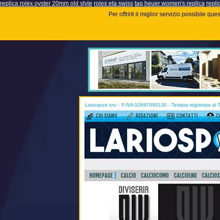
replica rolex oyster 20mm old style
rolex eta swiss
tag heuer women's replica
repli
Per offrirti il miglior servizio possibile q
Lariosport snc - P.IVA 02687090130 - Testata registrata al
CHI SIAMO
REDAZIONE
CONTATTI
C
HOMEPAGE
CALCIO
CALCIOCOMO
CALCIOLND
CALCIO