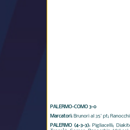
PALERMO-COMO 3-0
Marcatori
: Brunori al 35' pt; Ranocchi
PALERMO (4-3-3)
: Pigliacelli; Diak