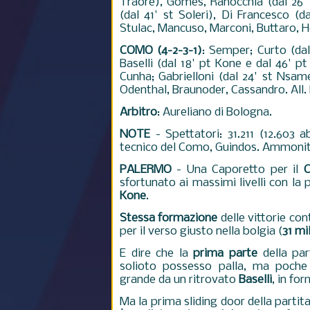
Traorè), Gomes, Ranocchia (dal 26' s
(dal 41' st Soleri), Di Francesco (d
Stulac, Mancuso, Marconi, Buttaro, He
COMO (4-2-3-1)
: Semper; Curto (dal
Baselli (dal 18' pt Kone e dal 46' pt
Cunha; Gabrielloni (dal 24' st Nsame)
Odenthal, Braunoder, Cassandro. All.
Arbitro
: Aureliano di Bologna.
NOTE
- Spettatori: 31.211 (12.603 
tecnico del Como, Guindos. Ammoniti:
PALERMO
- Una Caporetto per il
sfortunato ai massimi livelli con la
Kone
.
Stessa formazione
delle vittorie co
per il verso giusto nella bolgia (
31 mi
E dire che la
prima parte
della pa
solioto possesso palla, ma poche 
grande da un ritrovato
Baselli
, in fo
Ma la prima sliding door della partita