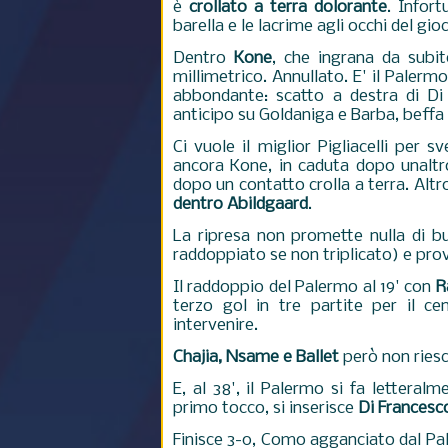
è
crollato a terra dolorante
. Infort
barella e le lacrime agli occhi del gi
Dentro
Kone
, che ingrana da subit
millimetrico. Annullato. E' il Pale
abbondante: scatto a destra di Di
anticipo su Goldaniga e Barba, beffa
Ci vuole il miglior Pigliacelli per 
ancora Kone, in caduta dopo unaltro
dopo un contatto crolla a terra. Al
dentro Abildgaard
.
La ripresa non promette nulla di bu
raddoppiato se non triplicato) e pro
Il raddoppio del Palermo al 19' con
R
terzo gol in tre partite per il 
intervenire.
Chajia, Nsame e Ballet
però non riesc
E, al 38', il Palermo si fa letteral
primo tocco, si inserisce
Di Francesc
Finisce 3-0, Como agganciato dal Pale