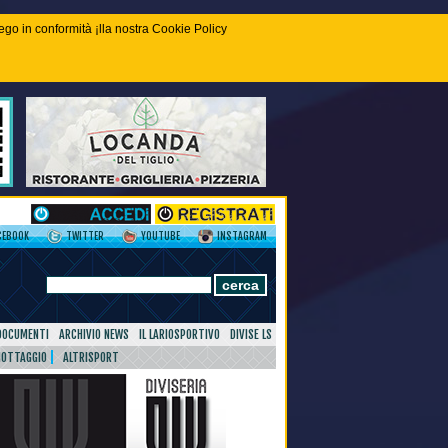
piego in conformità ¡lla nostra Cookie Policy
CEBOOK
TWITTER
YOUTUBE
INSTAGRAM
DOCUMENTI
ARCHIVIO NEWS
IL LARIOSPORTIVO
DIVISE LS
NOTTAGGIO
ALTRISPORT