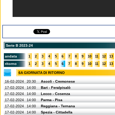
Serie B 2023-24
andata
1
2
3
4
5
6
7
8
9
10
11
12
13
ritorno
1
2
3
4
5
6
7
8
9
10
11
12
13
6A GIORNATA DI RITORNO
16-02-2024
20:30
Ascoli - Cremonese
17-02-2024
14:00
Bari - Feralpisalò
17-02-2024
14:00
Lecco - Cosenza
17-02-2024
14:00
Parma - Pisa
17-02-2024
14:00
Reggiana - Ternana
17-02-2024
14:00
Spezia - Cittadella