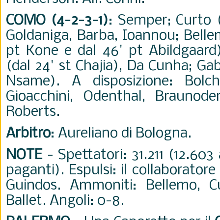
COMO (4-2-3-1)
: Semper; Curto (
Goldaniga, Barba, Ioannou; Bellem
pt Kone e dal 46' pt Abildgaard)
(dal 24' st Chajia), Da Cunha; Gabr
Nsame). A disposizione: Bolchi
Gioacchini, Odenthal, Braunoder
Roberts.
Arbitro
: Aureliano di Bologna.
NOTE
- Spettatori: 31.211 (12.60
paganti). Espulsi: il collaborator
Guindos. Ammoniti: Bellemo, Cu
Ballet. Angoli: 0-8.