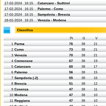
17-02-2024
16:15
Catanzaro - Sudtirol
17-02-2024
16:15
Palermo - Como
17-02-2024
16:15
Sampdoria - Brescia
18-02-2024
16:15
Venezia - Modena
Classifica
Pt
G
V
1
Parma
76
38
21
2
Como
73
38
21
3
Venezia
70
38
21
4
Cremonese
67
38
19
5
Catanzaro
60
38
17
6
Palermo
56
38
15
7
Sampdoria (-2)
55
38
16
8
Brescia
51
38
12
9
Cosenza
47
38
11
10
Modena
47
38
10
11
Reggiana
47
38
10