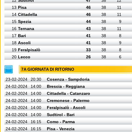
12
Sudtirol
47
38
12
13
Pisa
46
38
11
14
Cittadella
46
38
11
15
Spezia
44
38
9
16
Ternana
43
38
11
17
Bari
41
38
8
18
Ascoli
41
38
9
19
Feralpisalò
33
38
8
20
Lecco
26
38
6
7A GIORNATA DI RITORNO
23-02-2024
20:30
Cosenza - Sampdoria
24-02-2024
14:00
Brescia - Reggiana
24-02-2024
14:00
Cittadella - Catanzaro
24-02-2024
14:00
Cremonese - Palermo
24-02-2024
14:00
Feralpisalò - Ascoli
24-02-2024
14:00
Sudtirol - Bari
24-02-2024
16:15
Como - Parma
24-02-2024
16:15
Pisa - Venezia