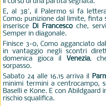
il corso di una partita segnata.
E, al 38', il Palermo si fa lett
Como: punizione dal limite, finta 
inserisce
Di Francesco
che, servi
Semper in diagonale.
Finisce 3-0, Como agganciato dal 
in vantaggio negli scontri dire
domenica gioca il
Venezia
, ch
sorpasso.
Sabato 24 alle 16.15 arriva il
Par
minimi termini a centrocampo, 
Baselli e Kone. E con Abildgaard in
rischio squalifica.