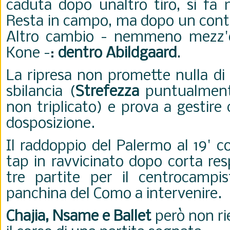
caduta dopo unaltro tiro, si fa 
Resta in campo, ma dopo un contat
Altro cambio - nemmeno mezz'
Kone -:
dentro Abildgaard
.
La ripresa non promette nulla di
sbilancia (
Strefezza
puntualment
non triplicato) e prova a gestire
dosposizione.
Il raddoppio del Palermo al 19' 
tap in ravvicinato dopo corta res
tre partite per il centrocampi
panchina del Como a intervenire.
Chajia, Nsame e Ballet
però non ri