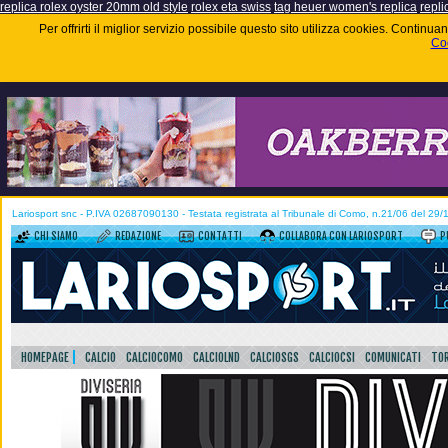
replica rolex oyster 20mm old style
rolex eta swiss
tag heuer women's replica
repli
Per offrirti il miglior servizio possibile questo sito utilizza cookies. Contin
Coo
Lariosport snc - P.IVA 02687090130 - Testata registrata al Tribunale di Como, n.21/06 del 29
CHI SIAMO
REDAZIONE
CONTATTI
COLLABORA CON LARIOSPORT
P
HOMEPAGE
CALCIO
CALCIOCOMO
CALCIOLND
CALCIOSGS
CALCIOCSI
COMUNICATI
TOR