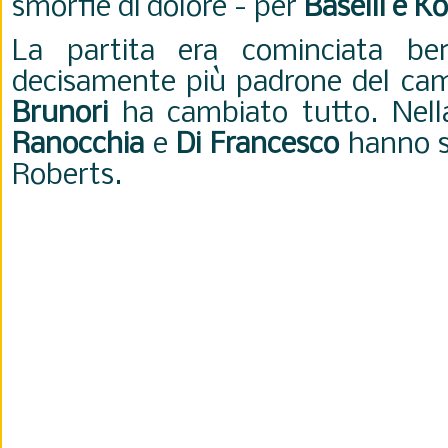
smorfie di dolore - per
Baselli e K
La partita era cominciata be
decisamente più padrone del camp
Brunori
ha cambiato tutto. Nella 
Ranocchia
e
Di Francesco
hanno st
Roberts.