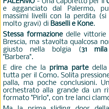
PALERMO
- Una Caporetto per il
e agganciato dal Palermo, pu
massimi livelli con la perdita (s
molto gravi) di
Baselli e Kone
.
Stessa formazione
delle vittori
Brescia, ma stavolta qualcosa non
giusto nella bolgia (
31 mila
"Barbera".
E dire che la
prima parte
della
tutta per il Como. Solita pression
palla, ma poche conclusioni. Un
orchestrato alla grande da un r
formato "Pirlo", con tre lanci clam
Ma la prima sliding door della