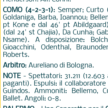
COMO (4-2-3-1)
: Semper; Curto (
Goldaniga, Barba, Ioannou; Bellem
pt Kone e dal 46' pt Abildgaard)
(dal 24' st Chajia), Da Cunha; Gabr
Nsame). A disposizione: Bolchi
Gioacchini, Odenthal, Braunoder
Roberts.
Arbitro
: Aureliano di Bologna.
NOTE
- Spettatori: 31.211 (12.60
paganti). Espulsi: il collaborator
Guindos. Ammoniti: Bellemo, Cu
Ballet. Angoli: 0-8.