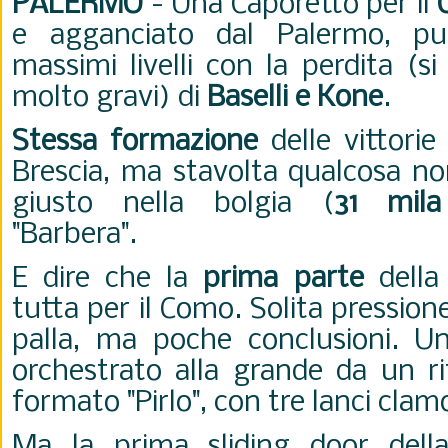
PALERMO
- Una Caporetto per il
e agganciato dal Palermo, pu
massimi livelli con la perdita (s
molto gravi) di
Baselli e Kone
.
Stessa formazione
delle vittori
Brescia, ma stavolta qualcosa non
giusto nella bolgia (
31 mila
"Barbera".
E dire che la
prima parte
della
tutta per il Como. Solita pression
palla, ma poche conclusioni. Un
orchestrato alla grande da un r
formato "Pirlo", con tre lanci clam
Ma la prima sliding door della