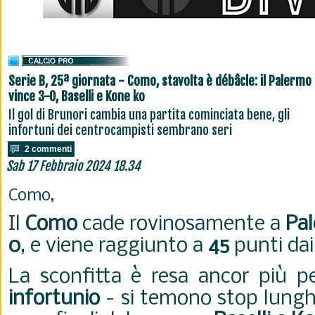
Serie B, 25ª giornata - Como, stavolta è débâcle: il Palermo
vince 3-0, Baselli e Kone ko
Il gol di Brunori cambia una partita cominciata bene, gli
infortuni dei centrocampisti sembrano seri
2 commenti
Sab 17 Febbraio 2024 18.34
Como,
Il
Como
cade rovinosamente a
Pa
0
, e viene raggiunto a
45
punti dai 
La sconfitta è resa ancor più 
infortunio
- si temono stop lunghi