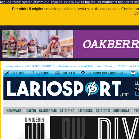
replica rolex oyster 20mm old style
rolex eta swiss
tag heuer women's replica
repli
Per offrirti il miglior servizio possibile questo sito utilizza cookies. Contin
Coo
Lariosport snc - P.IVA 02687090130 - Testata registrata al Tribunale di Como, n.21/06 del 29
CHI SIAMO
REDAZIONE
CONTATTI
COLLABORA CON LARIOSPORT
P
HOMEPAGE
CALCIO
CALCIOCOMO
CALCIOLND
CALCIOSGS
CALCIOCSI
COMUNICATI
TOR