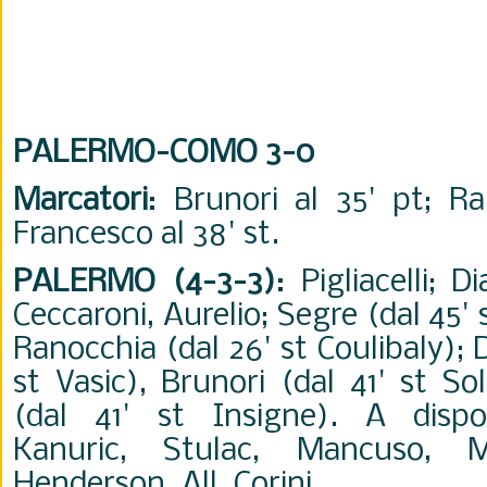
PALERMO-COMO 3-0
Marcatori
: Brunori al 35' pt; Ra
Francesco al 38' st.
PALERMO (4-3-3)
: Pigliacelli; 
Ceccaroni, Aurelio; Segre (dal 45'
Ranocchia (dal 26' st Coulibaly); 
st Vasic), Brunori (dal 41' st So
(dal 41' st Insigne). A dispos
Kanuric, Stulac, Mancuso, Ma
Henderson. All. Corini.