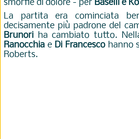
smorfie di dolore - per
Baselli e K
La partita era cominciata be
decisamente più padrone del camp
Brunori
ha cambiato tutto. Nella 
Ranocchia
e
Di Francesco
hanno st
Roberts.