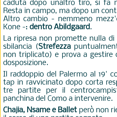
caduta dopo unaltro tiro, si fa 
Resta in campo, ma dopo un contat
Altro cambio - nemmeno mezz'
Kone -:
dentro Abildgaard
.
La ripresa non promette nulla di
sbilancia (
Strefezza
puntualment
non triplicato) e prova a gestire
dosposizione.
Il raddoppio del Palermo al 19' 
tap in ravvicinato dopo corta res
tre partite per il centrocampi
panchina del Como a intervenire.
Chajia, Nsame e Ballet
però non ri