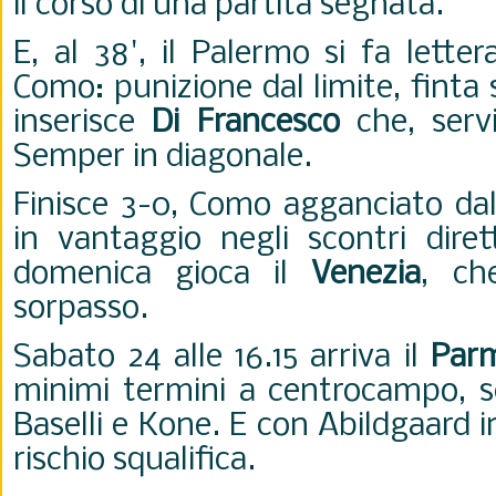
il corso di una partita segnata.
E, al 38', il Palermo si fa lett
Como: punizione dal limite, finta 
inserisce
Di Francesco
che, servi
Semper in diagonale.
Finisce 3-0, Como agganciato dal 
in vantaggio negli scontri dire
domenica gioca il
Venezia
, ch
sorpasso.
Sabato 24 alle 16.15 arriva il
Par
minimi termini a centrocampo, 
Baselli e Kone. E con Abildgaard in
rischio squalifica.