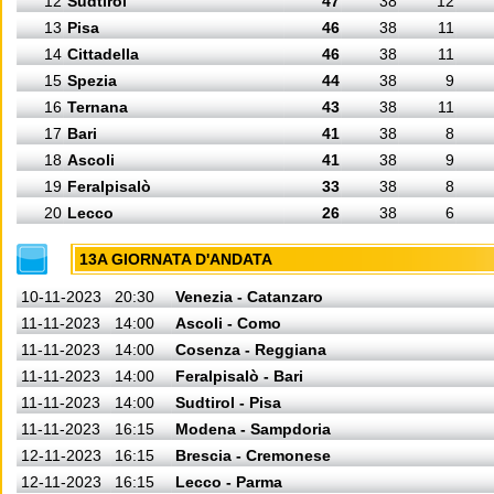
12
Sudtirol
47
38
12
13
Pisa
46
38
11
14
Cittadella
46
38
11
15
Spezia
44
38
9
16
Ternana
43
38
11
17
Bari
41
38
8
18
Ascoli
41
38
9
19
Feralpisalò
33
38
8
20
Lecco
26
38
6
13A GIORNATA D'ANDATA
10-11-2023
20:30
Venezia - Catanzaro
11-11-2023
14:00
Ascoli - Como
11-11-2023
14:00
Cosenza - Reggiana
11-11-2023
14:00
Feralpisalò - Bari
11-11-2023
14:00
Sudtirol - Pisa
11-11-2023
16:15
Modena - Sampdoria
12-11-2023
16:15
Brescia - Cremonese
12-11-2023
16:15
Lecco - Parma