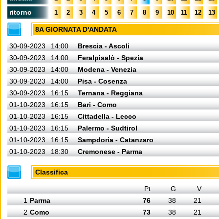
ritorno
1
2
3
4
5
6
7
8
9
10
11
12
13
8A GIORNATA D'ANDATA
30-09-2023
14:00
Brescia - Ascoli
30-09-2023
14:00
Feralpisalò - Spezia
30-09-2023
14:00
Modena - Venezia
30-09-2023
14:00
Pisa - Cosenza
30-09-2023
16:15
Ternana - Reggiana
01-10-2023
16:15
Bari - Como
01-10-2023
16:15
Cittadella - Lecco
01-10-2023
16:15
Palermo - Sudtirol
01-10-2023
16:15
Sampdoria - Catanzaro
01-10-2023
18:30
Cremonese - Parma
Classifica
Pt
G
V
1
Parma
76
38
21
2
Como
73
38
21