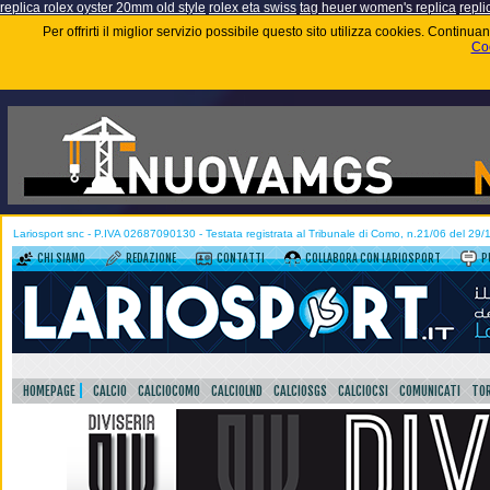
replica rolex oyster 20mm old style
rolex eta swiss
tag heuer women's replica
repli
Per offrirti il miglior servizio possibile questo sito utilizza cookies. Contin
Coo
Lariosport snc - P.IVA 02687090130 - Testata registrata al Tribunale di Como, n.21/06 del 29
CHI SIAMO
REDAZIONE
CONTATTI
COLLABORA CON LARIOSPORT
P
HOMEPAGE
CALCIO
CALCIOCOMO
CALCIOLND
CALCIOSGS
CALCIOCSI
COMUNICATI
TOR