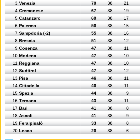
3
Venezia
70
38
21
4
Cremonese
67
38
19
5
Catanzaro
60
38
17
6
Palermo
56
38
15
7
Sampdoria (-2)
55
38
16
8
Brescia
51
38
12
9
Cosenza
47
38
11
10
Modena
47
38
10
11
Reggiana
47
38
10
12
Sudtirol
47
38
12
13
Pisa
46
38
11
14
Cittadella
46
38
11
15
Spezia
44
38
9
16
Ternana
43
38
11
17
Bari
41
38
8
18
Ascoli
41
38
9
19
Feralpisalò
33
38
8
20
Lecco
26
38
6