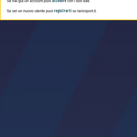
accedere
Se hai già un account puoi
con i tuoi dati.
registrarti
Se sei un nuovo utente puoi
su lariosport.it.