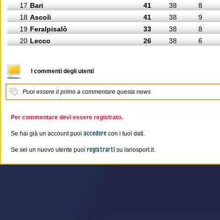
17
Bari
41
38
8
18
Ascoli
41
38
9
19
Feralpisalò
33
38
8
20
Lecco
26
38
6
I commenti degli utenti
Puoi essere il primo a commentare questa news
Per commentare devi essere registrato.
accedere
Se hai già un account puoi
con i tuoi dati.
registrarti
Se sei un nuovo utente puoi
su lariosport.it.