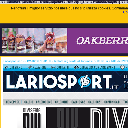
replica rolex oyster 20mm old style
rolex eta swiss
tag heuer women's replica
repli
Per offrirti il miglior servizio possibile questo sito utilizza cookies. Contin
Coo
Lariosport snc - P.IVA 02687090130 - Testata registrata al Tribunale di Como, n.21/06 del 29
CHI SIAMO
REDAZIONE
CONTATTI
COLLABORA CON LARIOSPORT
P
HOMEPAGE
CALCIO
CALCIOCOMO
CALCIOLND
CALCIOSGS
CALCIOCSI
COMUNICATI
TOR