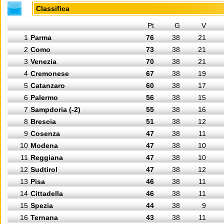
Classifica
Pt
G
V
1
Parma
76
38
21
2
Como
73
38
21
3
Venezia
70
38
21
4
Cremonese
67
38
19
5
Catanzaro
60
38
17
6
Palermo
56
38
15
7
Sampdoria (-2)
55
38
16
8
Brescia
51
38
12
9
Cosenza
47
38
11
10
Modena
47
38
10
11
Reggiana
47
38
10
12
Sudtirol
47
38
12
13
Pisa
46
38
11
14
Cittadella
46
38
11
15
Spezia
44
38
9
16
Ternana
43
38
11