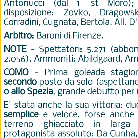
Antonucci (dal 1' st Moro);
disposizione: Zovko, Dragowski
Corradini, Cugnata, Bertola. All. 
Arbitro
: Baroni di Firenze.
NOTE
- Spettatori: 5.271 (abbon
2.056). Ammoniti: Abildgaard, Ami
COMO
-
Prima goleada stagi
secondo
posto da solo (aspettando
0 allo Spezia
, grande debutto per
E' stata anche la sua vittoria: 
semplice
e veloce, forse anche 
terreno ghiacciato in larg
protagonista assoluto: Da Cunha,