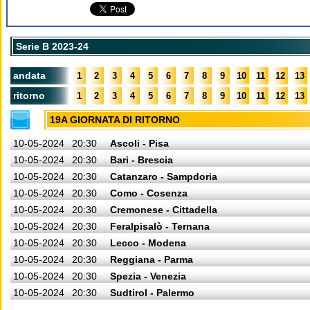
Serie B 2023-24
andata
1
2
3
4
5
6
7
8
9
10
11
12
13
ritorno
1
2
3
4
5
6
7
8
9
10
11
12
13
19A GIORNATA DI RITORNO
10-05-2024
20:30
Ascoli - Pisa
10-05-2024
20:30
Bari - Brescia
10-05-2024
20:30
Catanzaro - Sampdoria
10-05-2024
20:30
Como - Cosenza
10-05-2024
20:30
Cremonese - Cittadella
10-05-2024
20:30
Feralpisalò - Ternana
10-05-2024
20:30
Lecco - Modena
10-05-2024
20:30
Reggiana - Parma
10-05-2024
20:30
Spezia - Venezia
10-05-2024
20:30
Sudtirol - Palermo