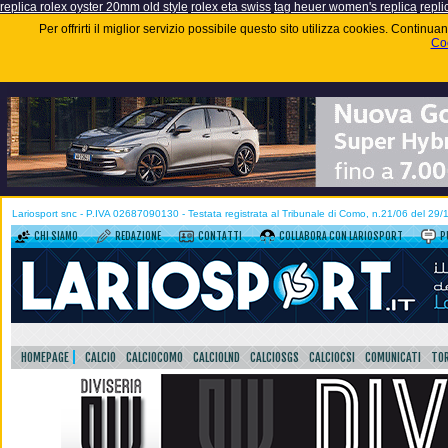
replica rolex oyster 20mm old style
rolex eta swiss
tag heuer women's replica
repli
Per offrirti il miglior servizio possibile questo sito utilizza cookies. Contin
Coo
Lariosport snc - P.IVA 02687090130 - Testata registrata al Tribunale di Como, n.21/06 del 29
CHI SIAMO
REDAZIONE
CONTATTI
COLLABORA CON LARIOSPORT
P
HOMEPAGE
CALCIO
CALCIOCOMO
CALCIOLND
CALCIOSGS
CALCIOCSI
COMUNICATI
TOR