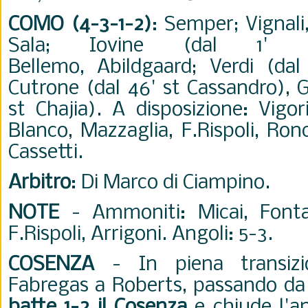
COMO (4-3-1-2)
: Semper; Vignali
Sala;
Iovine (dal 1' s
Bellemo,
Abildgaard; Verdi (dal
Cutrone (dal 46' st Cassandro), G
st Chajia). A disposizione: Vigorit
Blanco, Mazzaglia, F.Rispoli, Ron
Cassetti.
Arbitro
: Di Marco di Ciampino.
NOTE
- Ammoniti: Micai, Fonta
F.Rispoli, Arrigoni. Angoli: 5-3.
COSENZA
- In piena transizi
Fabregas a Roberts, passando da 
batte 1-2 il Cosenza
e chiude l'an