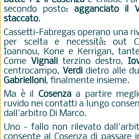
secondo posto:
agganciato il V
staccato
.
Cassetti-Fabregas operano una ri
per scelta e necessità: out 
Ioannou, Kone e Kerrigan, tante
Come
Vignali
terzino destro,
Io
centrocampo,
Verdi
dietro alle 
Gabrielloni
, finalmente insieme.
Ma è il
Cosenza
a partire meglio
ruvido nei contatti a lungo consen
dall'arbitro Di Marco.
Uno - fallo non rilevato dall'arb
consente al Cosenza di passare i