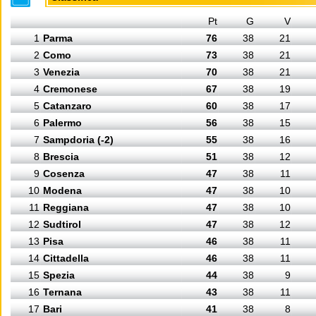
Pt
G
V
1
Parma
76
38
21
2
Como
73
38
21
3
Venezia
70
38
21
4
Cremonese
67
38
19
5
Catanzaro
60
38
17
6
Palermo
56
38
15
7
Sampdoria (-2)
55
38
16
8
Brescia
51
38
12
9
Cosenza
47
38
11
10
Modena
47
38
10
11
Reggiana
47
38
10
12
Sudtirol
47
38
12
13
Pisa
46
38
11
14
Cittadella
46
38
11
15
Spezia
44
38
9
16
Ternana
43
38
11
17
Bari
41
38
8