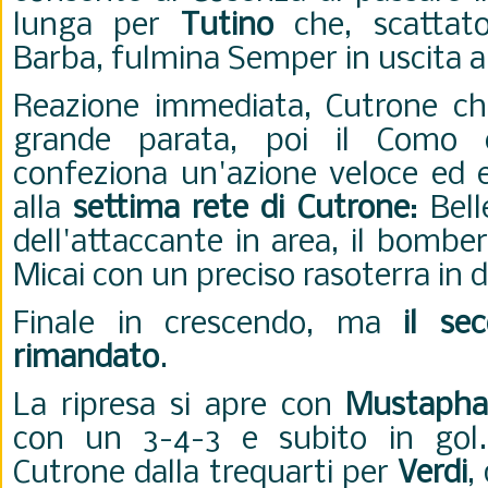
lunga per
Tutino
che, scattat
Barba, fulmina Semper in uscita a
Reazione immediata, Cutrone ch
grande parata, poi il Como 
confeziona un'azione veloce ed e
alla
settima rete di Cutrone
: Bel
dell'attaccante in area, il bombe
Micai con un preciso rasoterra in 
Finale in crescendo, ma
il se
rimandato
.
La ripresa si apre con
Mustaph
con un 3-4-3 e subito in gol.
Cutrone dalla trequarti per
Verdi
,