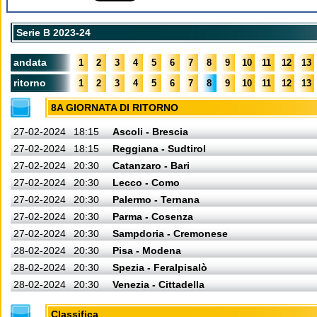
Serie B 2023-24
andata
1
2
3
4
5
6
7
8
9
10
11
12
13
ritorno
1
2
3
4
5
6
7
8
9
10
11
12
13
8A GIORNATA DI RITORNO
27-02-2024
18:15
Ascoli - Brescia
27-02-2024
18:15
Reggiana - Sudtirol
27-02-2024
20:30
Catanzaro - Bari
27-02-2024
20:30
Lecco - Como
27-02-2024
20:30
Palermo - Ternana
27-02-2024
20:30
Parma - Cosenza
27-02-2024
20:30
Sampdoria - Cremonese
28-02-2024
20:30
Pisa - Modena
28-02-2024
20:30
Spezia - Feralpisalò
28-02-2024
20:30
Venezia - Cittadella
Classifica