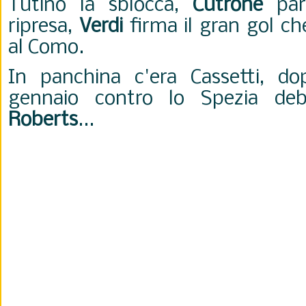
Tutino la sblocca,
Cutrone
pare
ripresa,
Verdi
firma il gran gol che
al Como.
In panchina c'era Cassetti, do
gennaio contro lo Spezia debu
Roberts
...