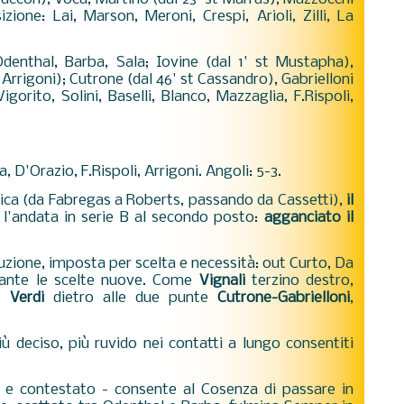
zione: Lai, Marson, Meroni, Crespi, Arioli, Zilli, La
Odenthal, Barba, Sala;
Iovine (dal 1' st Mustapha),
t Arrigoni); Cutrone (dal 46' st Cassandro), Gabrielloni
igorito, Solini, Baselli, Blanco, Mazzaglia, F.Rispoli,
 D'Orazio, F.Rispoli, Arrigoni. Angoli: 5-3.
nica (da Fabregas a Roberts, passando da Cassetti),
il
l'andata in serie B al secondo posto:
agganciato il
zione, imposta per scelta e necessità: out Curto, Da
tante le scelte nuove. Come
Vignali
terzino destro,
o,
Verdi
dietro alle due punte
Cutrone-Gabrielloni
,
ù deciso, più ruvido nei contatti a lungo consentiti
ro e contestato - consente al Cosenza di passare in