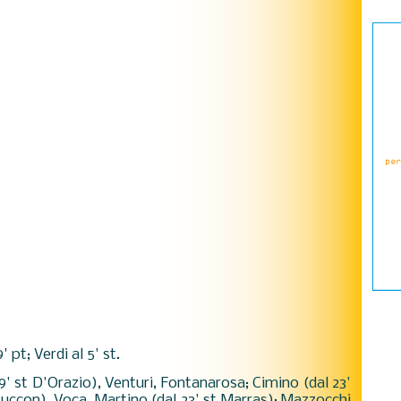
' pt; Verdi al 5' st.
 9' st D'Orazio), Venturi, Fontanarosa; Cimino (dal 23'
t Zuccon), Voca, Martino (dal 23' st Marras); Mazzocchi