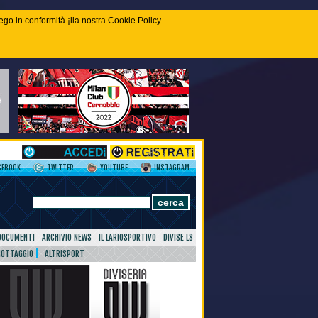
piego in conformità ¡lla nostra Cookie Policy
CEBOOK
TWITTER
YOUTUBE
INSTAGRAM
DOCUMENTI
ARCHIVIO NEWS
IL LARIOSPORTIVO
DIVISE LS
NOTTAGGIO
ALTRISPORT