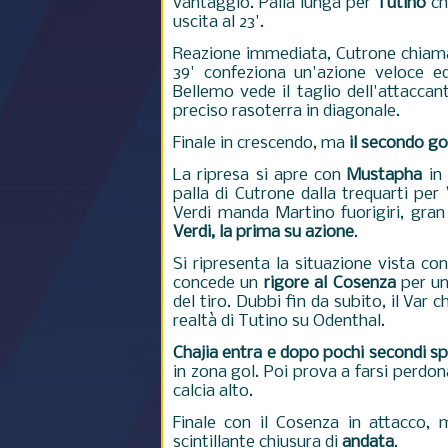
vantaggio. Palla lunga per
Tutino
ch
uscita al 23'.
Reazione immediata, Cutrone chiama 
39' confeziona un'azione veloce e
Bellemo vede il taglio dell'attaccan
preciso rasoterra in diagonale.
Finale in crescendo, ma
il secondo go
La ripresa si apre con
Mustapha
in 
palla di Cutrone dalla trequarti per
Verdi manda Martino fuorigiri, gran
Verdi, la prima su azione
.
Si ripresenta la situazione vista co
concede un
rigore al Cosenza
per un
del tiro. Dubbi fin da subito, il Var 
realtà di Tutino su Odenthal.
Chajia entra e dopo pochi secondi spr
in zona gol. Poi prova a farsi perdon
calcia alto.
Finale con il Cosenza in attacco,
scintillante chiusura di
andata
.