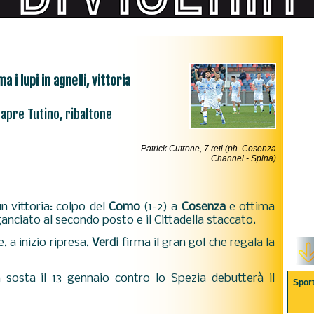
 i lupi in agnelli, vittoria
 apre Tutino, ribaltone
Patrick Cutrone, 7 reti (ph. Cosenza
Channel - Spina)
n vittoria: colpo del
Como
(1-2) a
Cosenza
e ottima
ganciato al secondo posto e il Cittadella staccato.
, a inizio ripresa,
Verdi
firma il gran gol che regala la
 sosta il 13 gennaio contro lo Spezia debutterà il
Spor