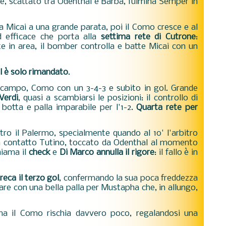
e, scattato tra Odenthal e Barba, fulmina Semper in
Micai a una grande parata, poi il Como cresce e al
d efficace che porta alla
settima rete di Cutrone
:
te in area, il bomber controlla e batte Micai con un
l è solo rimandato
.
campo, Como con un 3-4-3 e subito in gol. Grande
Verdi
, quasi a scambiarsi le posizioni: il controllo di
 botta e palla imparabile per l'1-2.
Quarta rete per
ntro il Palermo, specialmente quando al 10' l'arbitro
 contatto Tutino, toccato da Odenthal al momento
chiama il
check
e
Di Marco annulla il rigore
: il fallo è in
eca il terzo gol
, confermando la sua poca freddezza
are con una bella palla per Mustapha che, in allungo,
 ma il Como rischia davvero poco, regalandosi una