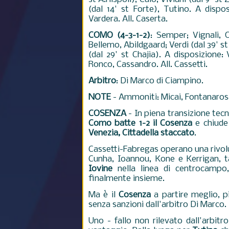
(dal 14' st Forte), Tutino. A disposi
Vardera. All. Caserta.
COMO (4-3-1-2)
: Semper; Vignali, 
Bellemo,
Abildgaard; Verdi (dal 39' s
(dal 29' st Chajia). A disposizione: V
Ronco, Cassandro. All. Cassetti.
Arbitro
: Di Marco di Ciampino.
NOTE
- Ammoniti: Micai, Fontanarosa,
COSENZA
- In piena transizione tec
Como batte 1-2 il Cosenza
e chiude 
Venezia, Cittadella staccato
.
Cassetti-Fabregas operano una rivolu
Cunha, Ioannou, Kone e Kerrigan, 
Iovine
nella linea di centrocamp
finalmente insieme.
Ma è il
Cosenza
a partire meglio, pi
senza sanzioni dall'arbitro Di Marco.
Uno - fallo non rilevato dall'arbit