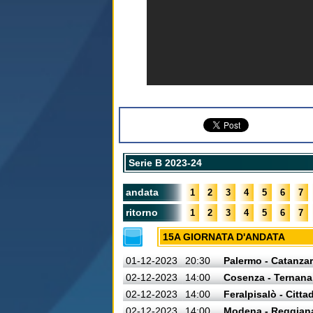
Serie B 2023-24
andata
1
2
3
4
5
6
7
ritorno
1
2
3
4
5
6
7
15A GIORNATA D'ANDATA
01-12-2023
20:30
Palermo - Catanza
02-12-2023
14:00
Cosenza - Ternana
02-12-2023
14:00
Feralpisalò - Citta
02-12-2023
14:00
Modena - Reggian