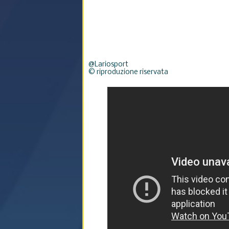
@Lariosport
© riproduzione riservata