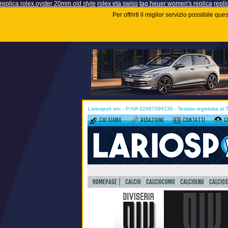
replica rolex oyster 20mm old style
rolex eta swiss
tag heuer women's replica
repli
Per offrirti il miglior servizio possibile q
Lariosport snc - P.IVA 02687090130 - Testata registrata al
CHI SIAMO
REDAZIONE
CONTATTI
C
HOMEPAGE
CALCIO
CALCIOCOMO
CALCIOLND
CALCIO