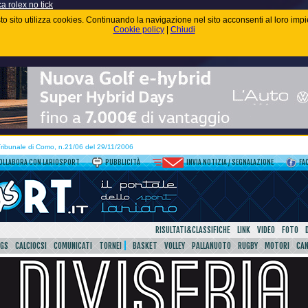
ca rolex no tick
uesto sito utilizza cookies. Continuando la navigazione nel sito acconsenti al loro im
Cookie policy
|
Chiudi
 Tribunale di Como, n.21/06 del 29/11/2006
OLLABORA CON LARIOSPORT
PUBBLICITÀ
INVIA NOTIZIA / SEGNALAZIONE
FA
RISULTATI&CLASSIFICHE
LINK
VIDEO
FOTO
SGS
CALCIOCSI
COMUNICATI
TORNEI
BASKET
VOLLEY
PALLANUOTO
RUGBY
MOTORI
CA