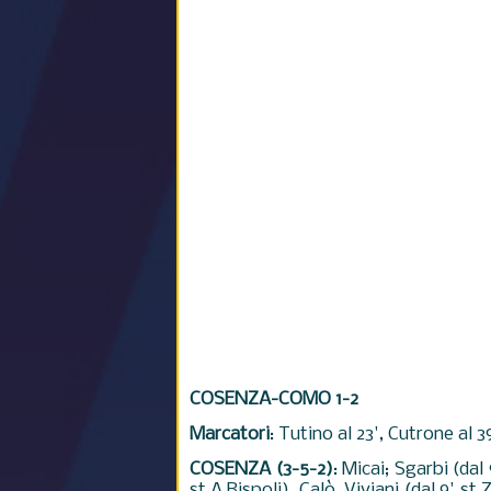
COSENZA-COMO 1-2
Marcatori
: Tutino al 23', Cutrone al 39
COSENZA (3-5-2)
: Micai; Sgarbi (dal
st A.Rispoli), Calò, Viviani (dal 9' s