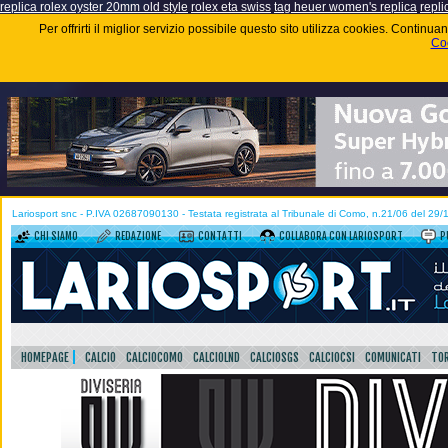
replica rolex oyster 20mm old style
rolex eta swiss
tag heuer women's replica
repli
Per offrirti il miglior servizio possibile questo sito utilizza cookies. Contin
Coo
Lariosport snc - P.IVA 02687090130 - Testata registrata al Tribunale di Como, n.21/06 del 29
CHI SIAMO
REDAZIONE
CONTATTI
COLLABORA CON LARIOSPORT
P
HOMEPAGE
CALCIO
CALCIOCOMO
CALCIOLND
CALCIOSGS
CALCIOCSI
COMUNICATI
TOR