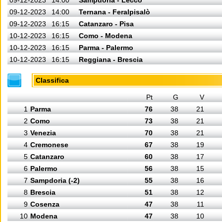
09-12-2023
14:00
Sampdoria - Lecco
09-12-2023
14:00
Ternana - Feralpisalò
09-12-2023
16:15
Catanzaro - Pisa
10-12-2023
16:15
Como - Modena
10-12-2023
16:15
Parma - Palermo
10-12-2023
16:15
Reggiana - Brescia
Classifica
Pt
G
V
1
Parma
76
38
21
2
Como
73
38
21
3
Venezia
70
38
21
4
Cremonese
67
38
19
5
Catanzaro
60
38
17
6
Palermo
56
38
15
7
Sampdoria (-2)
55
38
16
8
Brescia
51
38
12
9
Cosenza
47
38
11
10
Modena
47
38
10