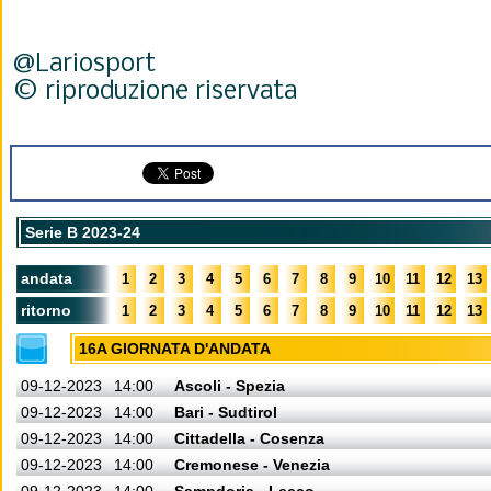
@Lariosport
© riproduzione riservata
Serie B 2023-24
andata
1
2
3
4
5
6
7
8
9
10
11
12
13
ritorno
1
2
3
4
5
6
7
8
9
10
11
12
13
16A GIORNATA D'ANDATA
09-12-2023
14:00
Ascoli - Spezia
09-12-2023
14:00
Bari - Sudtirol
09-12-2023
14:00
Cittadella - Cosenza
09-12-2023
14:00
Cremonese - Venezia