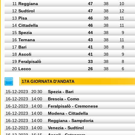
11
Reggiana
47
38
10
12
Sudtirol
47
38
12
13
Pisa
46
38
11
14
Cittadella
46
38
11
15
Spezia
44
38
9
16
Ternana
43
38
11
17
Bari
41
38
8
18
Ascoli
41
38
9
19
Feralpisalò
33
38
8
20
Lecco
26
38
6
17A GIORNATA D'ANDATA
15-12-2023
20:30
Spezia - Bari
16-12-2023
14:00
Brescia - Como
16-12-2023
14:00
Feralpisalò - Cremonese
16-12-2023
14:00
Modena - Cittadella
16-12-2023
14:00
Reggiana - Sampdoria
16-12-2023
14:00
Venezia - Sudtirol