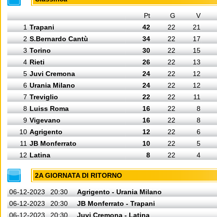
Pt
G
V
1
Trapani
42
22
21
2
S.Bernardo Cantù
34
22
17
3
Torino
30
22
15
4
Rieti
26
22
13
5
Juvi Cremona
24
22
12
6
Urania Milano
24
22
12
7
Treviglio
22
22
11
8
Luiss Roma
16
22
8
9
Vigevano
16
22
8
10
Agrigento
12
22
6
11
JB Monferrato
10
22
5
12
Latina
8
22
4
2A GIORNATA DI RITORNO
06-12-2023
20:30
Agrigento - Urania Milano
06-12-2023
20:30
JB Monferrato - Trapani
06-12-2023
20:30
Juvi Cremona - Latina