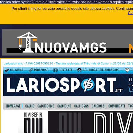
replica rolex oyster 20mm old style
rolex eta swiss
tag heuer women's replica
repli
Per offrirti il miglior servizio possibile questo sito utilizza cookies. Contin
Coo
Lariosport snc - P.IVA 02687090130 - Testata registrata al Tribunale di Como, n.21/06 del 29
CHI SIAMO
REDAZIONE
CONTATTI
COLLABORA CON LARIOSPORT
P
HOMEPAGE
CALCIO
CALCIOCOMO
CALCIOLND
CALCIOSGS
CALCIOCSI
COMUNICATI
TOR