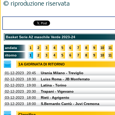
© riproduzione riservata
Basket Serie A2 maschile Verde 2023-24
andata
1
2
3
4
5
6
7
8
9
10
11
ritorno
1
2
3
4
5
6
7
8
9
10
11
1A GIORNATA DI RITORNO
01-12-2023
20:45
Urania Milano - Treviglio
02-12-2023
18:30
Luiss Roma - JB Monferrato
02-12-2023
19:00
Latina - Torino
02-12-2023
20:30
Trapani - Vigevano
03-12-2023
18:00
Rieti - Agrigento
03-12-2023
18:00
S.Bernardo Cantù - Juvi Cremona
Classifica