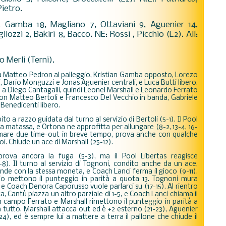
Pietro.
, Gamba 18, Magliano 7, Ottaviani 9, Aguenier 14,
iozzi 2, Bakiri 8, Bacco. NE: Rossi , Picchio (L2). All:
o Merli (Terni).
 Matteo Pedron al palleggio, Kristian Gamba opposto, Lorezo
 Dario Monguzzi e Jonas Aguenier centrali, e Luca Butti libero.
 a Diego Cantagalli, quindi Leonel Marshall e Leonardo Ferrato
 con Matteo Bertoli e Francesco Del Vecchio in banda, Gabriele
Benedicenti libero.
to a razzo guidata dal turno al servizio di Bertoli (5-1). Il Pool
la matassa, e Ortona ne approfitta per allungare (8-2, 13-4, 16-
mare due time-out in breve tempo, prova anche con qualche
i. Chiude un ace di Marshall (25-12).
prova ancora la fuga (5-3), ma il Pool Libertas reagisce
). Il turno al servizio di Tognoni, condito anche da un ace,
onde con la stessa moneta, e Coach Lanci ferma il gioco (9-11).
hio mettono il punteggio in parità a quota 13. Tognoni mura
 Coach Denora Caporusso vuole parlarci su (17-15). Al rientro
Cantù piazza un altro parziale di 1-5, e Coach Lanci chiama il
n campo Ferrato e Marshall rimettono il punteggio in parità a
utto. Marshall attacca out ed è +2 esterno (21-23), Aguenier
24), ed è sempre lui a mattere a terra il pallone che chiude il