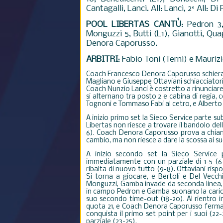
Cantagalli, Lanci. All: Lanci, 2° All: Di 
POOL LIBERTAS CANTÙ
: Pedron 3
Monguzzi 5, Butti (L1), Gianotti, Quagl
Denora Caporusso.
ARBITRI
:
Fabio Toni (Terni) e Maurizi
Coach Francesco Denora Caporusso schiera
Magliano e Giuseppe Ottaviani schiacciatori,
Coach Nunzio Lanci è costretto a rinunciare
si alternano tra posto 2 e cabina di regia,
Tognoni e Tommaso Fabi al cetro, e Alberto 
A inizio primo set la Sieco Service parte subi
Libertas non riesce a trovare il bandolo del
6). Coach Denora Caporusso prova a chia
cambio, ma non riesce a dare la scossa ai suo
A inizio secondo set la Sieco Service 
immediatamente con un parziale di 1-5 (6-8
ribalta di nuovo tutto (9-8). Ottaviani risp
Si torna a giocare, e Bertoli e Del Vecc
Monguzzi, Gamba invade da seconda linea, e
in campo Pedron e Gamba suonano la carica, 
suo secondo time-out (18-20). Al rientro i
quota 21, e Coach Denora Caporusso ferma t
conquista il primo set point per i suoi (22-
parziale (23-25).