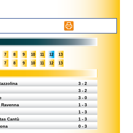
7
8
9
10
11
12
13
7
8
9
10
11
12
13
tazzolina
3 - 2
3 - 2
e
3 - 0
- Ravenna
1 - 3
1 - 3
rtas Cantù
1 - 3
tona
0 - 3