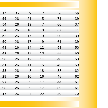
Pt
G
V
P
Sv
Sp
59
26
21
5
71
39
54
26
19
7
66
37
54
26
18
8
67
41
52
26
17
9
60
39
50
26
17
9
61
39
43
26
14
12
59
53
42
26
13
13
55
50
36
26
12
14
48
53
31
26
11
15
46
59
28
26
8
18
38
62
28
26
10
16
45
62
27
26
9
17
44
64
25
26
9
17
39
61
17
26
4
22
30
70