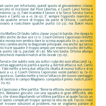
ad uscire per infortunio, quindi spazio al giovanissimo (classe
ercato in ricezione dal Pool Libertas, e Coach Lanci ferma il
esterno (4-7), Fabi ricambia il favore e la Sieco Service torna
muro e Cantù va a +5 (8-13). E' sempre l'opposto mancino a
e da qualche errore di troppo da parte di Ortona, i canturini
provano a rosicchiare qualche punto (17-23), ma Bakiri mura
arta Matteo Di Giulio (altro classe 2006) in banda, che ripaga la
ondito anche da due ace (7-1). Coach Denora Caporusso rimette
sta mossa non sembra dare la scossa auspicata (11-3, secondo
urino cambia anche la diagonale principale, ma anche qui senza
vario tra le squadre è troppo ampio per essere ricucito del tutto,
punto (18-13, parziale di 1-8). Ma non basta: Ortona allunga
deocheck manda il match al tie-break (25-15).
 Service che subito vola via sotto i colpi dei suoi attaccanti (4-
Libertas agguanta la parità a quota 4. Bertoli attacca out, Cantù
. Fabi mette a terra due attacchi, ribalta di nuovo tutto e si va
suoi a +2, e Coach Denora Caporusso vuole parlarci su (9-7).
a quota 10, Gamba mette a terra l'attacco del nuovo vantaggio
. Al rientro in campo Magliano conquista il primo match point
(13-15).
Caporusso a fine partita: “Bene la vittoria, ma bisogna essere
ltro. Abbiamo giocato con una squadra in gran difficoltà, alla
 che stava disputando un'ottima partita e al quale faccio un
i siamo complicati troppo spesso la vita da soli. Faccio i miei
l trovare soluzioni ai problemi, ma se vogliamo parlare di