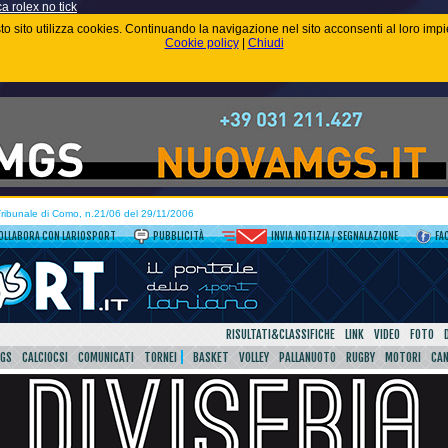
ca rolex no tick
uesto sito utilizza cookies. Continuando la navigazione nel sito acconsenti al loro im
Cookie policy
|
Chiudi
 Tribunale di Como, n.21/06 del 29/11/2006
OLLABORA CON LARIOSPORT
PUBBLICITÀ
INVIA NOTIZIA / SEGNALAZIONE
FA
RISULTATI&CLASSIFICHE
LINK
VIDEO
FOTO
SGS
CALCIOCSI
COMUNICATI
TORNEI
BASKET
VOLLEY
PALLANUOTO
RUGBY
MOTORI
CA