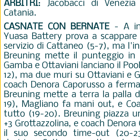
ARBITRI
: Jacobacci di Venezia
Catania.
CASNATE CON BERNATE
-
A i
Yuasa Battery prova a scappare g
servizio di Cattaneo (5-7), ma l'
Breuning mette il punteggio in 
Gamba e Ottaviani lanciano il Pool
12), ma due muri su Ottaviani e
coach Denora Caporusso a fermare
Breuning mette a terra la palla d
19), Magliano fa mani out, e Co
tutto (19-20). Breuning piazza u
+3 Grottazzolina, e coach Denora
il suo secondo time-out (20-23