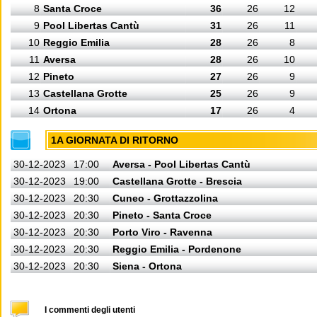
8
Santa Croce
36
26
12
9
Pool Libertas Cantù
31
26
11
10
Reggio Emilia
28
26
8
11
Aversa
28
26
10
12
Pineto
27
26
9
13
Castellana Grotte
25
26
9
14
Ortona
17
26
4
1A GIORNATA DI RITORNO
30-12-2023
17:00
Aversa - Pool Libertas Cantù
30-12-2023
19:00
Castellana Grotte - Brescia
30-12-2023
20:30
Cuneo - Grottazzolina
30-12-2023
20:30
Pineto - Santa Croce
30-12-2023
20:30
Porto Viro - Ravenna
30-12-2023
20:30
Reggio Emilia - Pordenone
30-12-2023
20:30
Siena - Ortona
I commenti degli utenti