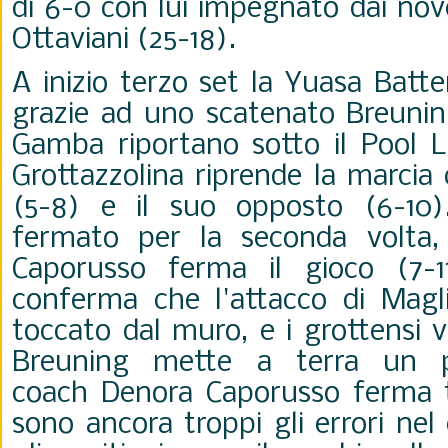
di 6-0 con lui impegnato dai nov
Ottaviani (25-18).
A inizio terzo set la Yuasa Batte
grazie ad uno scatenato Breunin
Gamba riportano sotto il Pool L
Grottazzolina riprende la marcia 
(5-8) e il suo opposto (6-10)
fermato per la seconda volta
Caporusso ferma il gioco (7-11
conferma che l'attacco di Magl
toccato dal muro, e i grottensi 
Breuning mette a terra un p
coach Denora Caporusso ferma t
sono ancora troppi gli errori ne