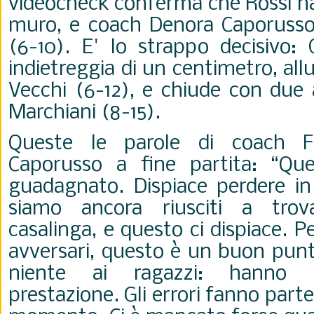
videocheck conferma che Rossi ha
muro, e coach Denora Caporusso 
(6-10). E' lo strappo decisivo: 
indietreggia di un centimetro, al
Vecchi (6-12), e chiude con due 
Marchiani (8-15).
Queste le parole di coach F
Caporusso a fine partita: “Q
guadagnato. Dispiace perdere i
siamo ancora riusciti a trov
casalinga, e questo ci dispiace. P
avversari, questo è un buon punt
niente ai ragazzi: hanno f
prestazione. Gli errori fanno parte