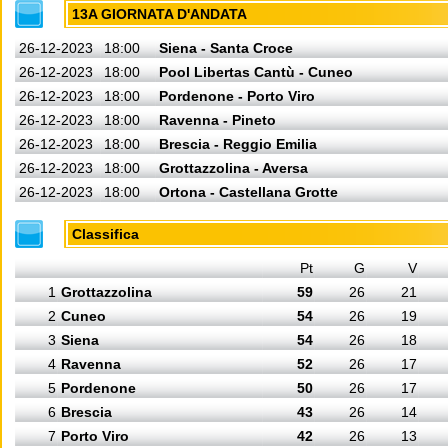
13A GIORNATA D'ANDATA
26-12-2023
18:00
Siena - Santa Croce
26-12-2023
18:00
Pool Libertas Cantù - Cuneo
26-12-2023
18:00
Pordenone - Porto Viro
26-12-2023
18:00
Ravenna - Pineto
26-12-2023
18:00
Brescia - Reggio Emilia
26-12-2023
18:00
Grottazzolina - Aversa
26-12-2023
18:00
Ortona - Castellana Grotte
Classifica
Pt
G
V
1
Grottazzolina
59
26
21
2
Cuneo
54
26
19
3
Siena
54
26
18
4
Ravenna
52
26
17
5
Pordenone
50
26
17
6
Brescia
43
26
14
7
Porto Viro
42
26
13