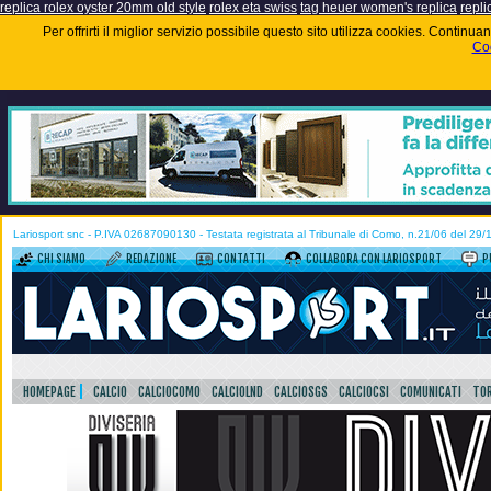
replica rolex oyster 20mm old style
rolex eta swiss
tag heuer women's replica
repli
Per offrirti il miglior servizio possibile questo sito utilizza cookies. Contin
Coo
Lariosport snc - P.IVA 02687090130 - Testata registrata al Tribunale di Como, n.21/06 del 29
CHI SIAMO
REDAZIONE
CONTATTI
COLLABORA CON LARIOSPORT
P
HOMEPAGE
CALCIO
CALCIOCOMO
CALCIOLND
CALCIOSGS
CALCIOCSI
COMUNICATI
TOR