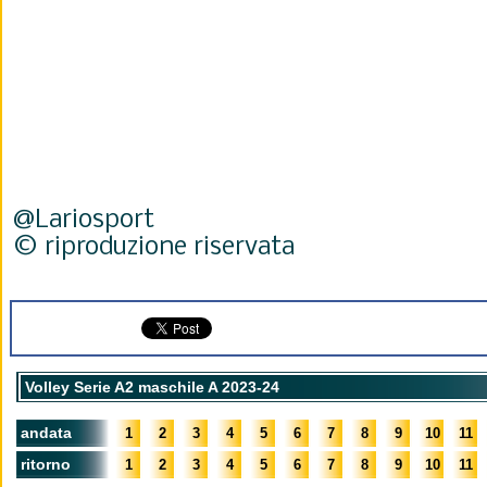
@Lariosport
© riproduzione riservata
Volley Serie A2 maschile A 2023-24
andata
1
2
3
4
5
6
7
8
9
10
11
ritorno
1
2
3
4
5
6
7
8
9
10
11