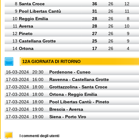
8
Santa Croce
36
26
12
9
Pool Libertas Cantù
31
26
11
10
Reggio Emilia
28
26
8
11
Aversa
28
26
10
12
Pineto
27
26
9
13
Castellana Grotte
25
26
9
14
Ortona
17
26
4
12A GIORNATA DI RITORNO
16-03-2024
20:30
Pordenone - Cuneo
17-03-2024
16:00
Ravenna - Castellana Grotte
17-03-2024
18:00
Grottazzolina - Santa Croce
17-03-2024
18:00
Ortona - Reggio Emilia
17-03-2024
18:00
Pool Libertas Cantù - Pineto
17-03-2024
19:00
Brescia - Aversa
17-03-2024
19:00
Siena - Porto Viro
I commenti degli utenti