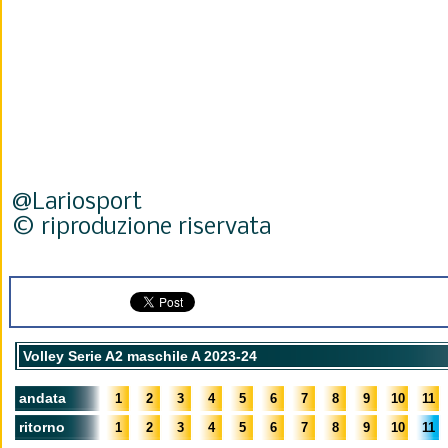
@Lariosport
© riproduzione riservata
Volley Serie A2 maschile A 2023-24
andata
1
2
3
4
5
6
7
8
9
10
11
ritorno
1
2
3
4
5
6
7
8
9
10
11