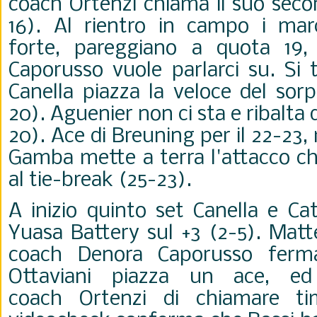
coach Ortenzi chiama il suo seco
16). Al rientro in campo i mar
forte, pareggiano a quota 19
Caporusso vuole parlarci su. Si 
Canella piazza la veloce del sor
20). Aguenier non ci sta e ribalta 
20). Ace di Breuning per il 22-23
Gamba mette a terra l'attacco c
al tie-break (25-23).
A inizio quinto set Canella e Ca
Yuasa Battery sul +3 (2-5). Mat
coach Denora Caporusso ferma
Ottaviani piazza un ace, e
coach Ortenzi di chiamare ti