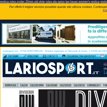
replica rolex oyster 20mm old style
rolex eta swiss
tag heuer women's replica
repli
Per offrirti il miglior servizio possibile questo sito utilizza cookies. Contin
Coo
Lariosport snc - P.IVA 02687090130 - Testata registrata al Tribunale di Como, n.21/06 del 29
CHI SIAMO
REDAZIONE
CONTATTI
COLLABORA CON LARIOSPORT
P
HOMEPAGE
CALCIO
CALCIOCOMO
CALCIOLND
CALCIOSGS
CALCIOCSI
COMUNICATI
TOR