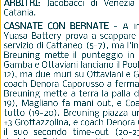
ARBITRI
: Jacobacci di Venezia
Catania.
CASNATE CON BERNATE
-
A i
Yuasa Battery prova a scappare g
servizio di Cattaneo (5-7), ma l'
Breuning mette il punteggio in 
Gamba e Ottaviani lanciano il Pool
12), ma due muri su Ottaviani e
coach Denora Caporusso a fermare
Breuning mette a terra la palla d
19), Magliano fa mani out, e Co
tutto (19-20). Breuning piazza u
+3 Grottazzolina, e coach Denora
il suo secondo time-out (20-23