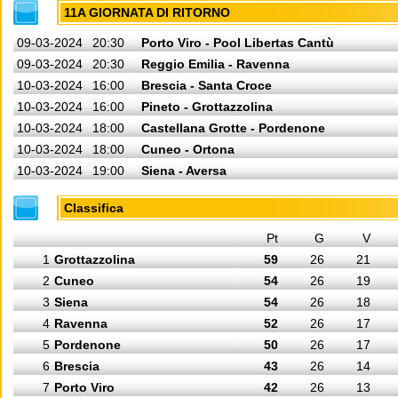
11A GIORNATA DI RITORNO
09-03-2024
20:30
Porto Viro - Pool Libertas Cantù
09-03-2024
20:30
Reggio Emilia - Ravenna
10-03-2024
16:00
Brescia - Santa Croce
10-03-2024
16:00
Pineto - Grottazzolina
10-03-2024
18:00
Castellana Grotte - Pordenone
10-03-2024
18:00
Cuneo - Ortona
10-03-2024
19:00
Siena - Aversa
Classifica
Pt
G
V
1
Grottazzolina
59
26
21
2
Cuneo
54
26
19
3
Siena
54
26
18
4
Ravenna
52
26
17
5
Pordenone
50
26
17
6
Brescia
43
26
14
7
Porto Viro
42
26
13