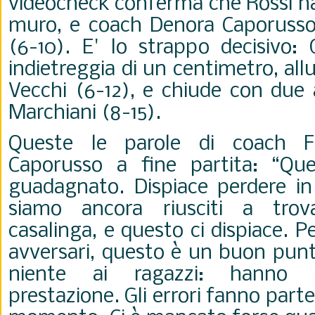
videocheck conferma che Rossi ha
muro, e coach Denora Caporusso 
(6-10). E' lo strappo decisivo: 
indietreggia di un centimetro, al
Vecchi (6-12), e chiude con due 
Marchiani (8-15).
Queste le parole di coach F
Caporusso a fine partita: “Q
guadagnato. Dispiace perdere i
siamo ancora riusciti a trov
casalinga, e questo ci dispiace. P
avversari, questo è un buon punt
niente ai ragazzi: hanno f
prestazione. Gli errori fanno parte