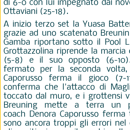
di 6-0 con lui impegnato dai nov
Ottaviani (25-18).
A inizio terzo set la Yuasa Batte
grazie ad uno scatenato Breunin
Gamba riportano sotto il Pool L
Grottazzolina riprende la marcia 
(5-8) e il suo opposto (6-10)
fermato per la seconda volta
Caporusso ferma il gioco (7-11
conferma che l'attacco di Magl
toccato dal muro, e i grottensi 
Breuning mette a terra un p
coach Denora Caporusso ferma t
sono ancora troppi gli errori ne