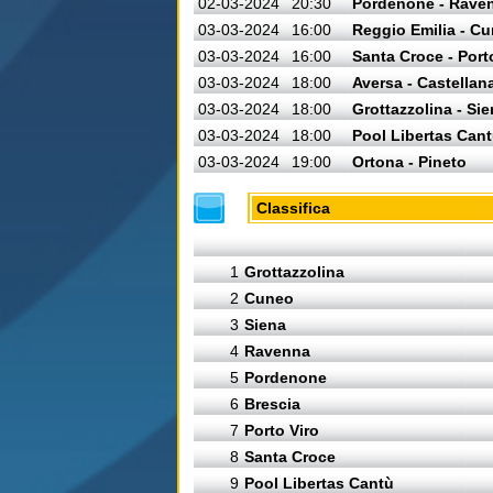
02-03-2024
20:30
Pordenone - Rave
03-03-2024
16:00
Reggio Emilia - C
03-03-2024
16:00
Santa Croce - Port
03-03-2024
18:00
Aversa - Castellan
03-03-2024
18:00
Grottazzolina - Si
03-03-2024
18:00
Pool Libertas Cant
03-03-2024
19:00
Ortona - Pineto
Classifica
1
Grottazzolina
2
Cuneo
3
Siena
4
Ravenna
5
Pordenone
6
Brescia
7
Porto Viro
8
Santa Croce
9
Pool Libertas Cantù