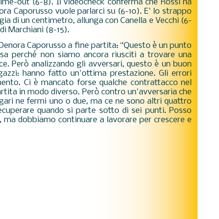
time-out (6-8). Il videocheck conferma che Rossi ha
ra Caporusso vuole parlarci su (6-10). E' lo strappo
gia di un centimetro, allunga con Canella e Vecchi (6-
di Marchiani (8-15).
 Denora Caporusso a fine partita: “Questo è un punto
sa perché non siamo ancora riusciti a trovare una
ace. Però analizzando gli avversari, questo è un buon
azzi: hanno fatto un'ottima prestazione. Gli errori
ento. Ci è mancato forse qualche contrattacco nel
artita in modo diverso. Però contro un'avversaria che
agari ne fermi uno o due, ma ce ne sono altri quattro
cuperare quando si parte sotto di sei punti. Posso
e, ma dobbiamo continuare a lavorare per crescere e