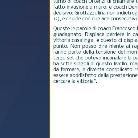
turno di coach Ortenzi di chiamare 
fatto invasione a muro, e coach Deno
decisivo: Grottazzolina non indietreg
12), e chiude con due ace consecutivi 
Queste le parole di coach Francesco
guadagnato. Dispiace perdere in ca
vittoria casalinga, e questo ci dispi
punto. Non posso dire niente ai rag
fanno parte della tensione del mom
terzo set che poteva incanalare la p
ha sette singoli di questo livello, m
da fermare, e diventa complicato re
essere soddisfatto della prestazion
cercare la vittoria”.