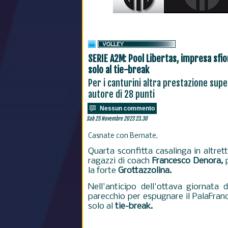
SERIE A2M: Pool Libertas, impresa sfio
solo al tie-break
Per i canturini altra prestazione supe
autore di 28 punti
Nessun commento
Sab 25 Novembre 2023 23.30
Casnate con Bernate,
Quarta sconfitta casalinga in altret
ragazzi di coach
Francesco Denora,
p
la forte
Grottazzolina.
Nell'anticipo dell'ottava giornata 
parecchio per espugnare il PalaFran
solo al
tie-break.