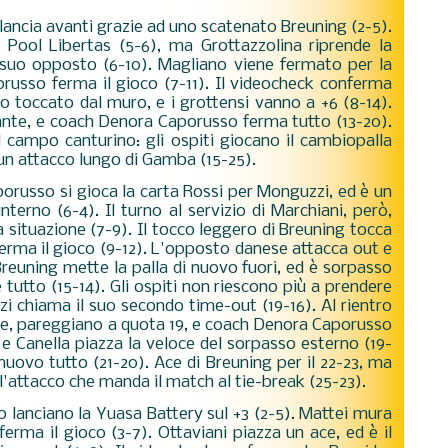
i lancia avanti grazie ad uno scatenato Breuning (2-5).
Pool Libertas (5-6), ma Grottazzolina riprende la
il suo opposto (6-10). Magliano viene fermato per la
usso ferma il gioco (7-11). Il videocheck conferma
o toccato dal muro, e i grottensi vanno a +6 (8-14).
ante, e coach Denora Caporusso ferma tutto (13-20).
l campo canturino: gli ospiti giocano il cambiopalla
 un attacco lungo di Gamba (15-25).
orusso si gioca la carta Rossi per Monguzzi, ed è un
interno (6-4). Il turno al servizio di Marchiani, però,
la situazione (7-9). Il tocco leggero di Breuning tocca
erma il gioco (9-12). L'opposto danese attacca out e
 Breuning mette la palla di nuovo fuori, ed è sorpasso
tutto (15-14). Gli ospiti non riescono più a prendere
zi chiama il suo secondo time-out (19-16). Al rientro
te, pareggiano a quota 19, e coach Denora Caporusso
, e Canella piazza la veloce del sorpasso esterno (19-
 nuovo tutto (21-20). Ace di Breuning per il 22-23, ma
attacco che manda il match al tie-break (25-23).
o lanciano la Yuasa Battery sul +3 (2-5). Mattei mura
ma il gioco (3-7). Ottaviani piazza un ace, ed è il