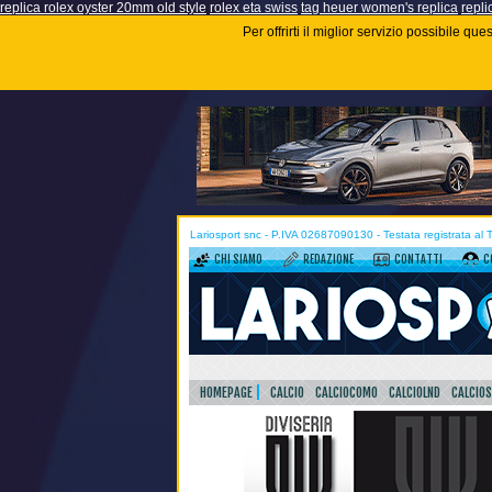
replica rolex oyster 20mm old style
rolex eta swiss
tag heuer women's replica
repli
Per offrirti il miglior servizio possibile q
Lariosport snc - P.IVA 02687090130 - Testata registrata al
CHI SIAMO
REDAZIONE
CONTATTI
C
HOMEPAGE
CALCIO
CALCIOCOMO
CALCIOLND
CALCIO