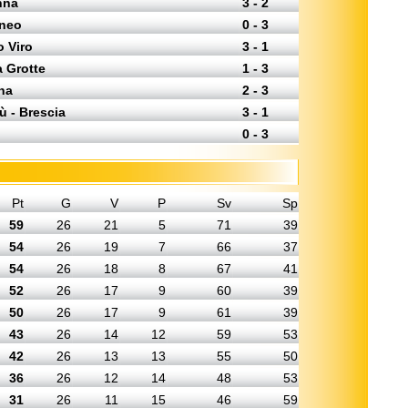
nna
3 - 2
uneo
0 - 3
o Viro
3 - 1
a Grotte
1 - 3
ena
2 - 3
ù - Brescia
3 - 1
0 - 3
Pt
G
V
P
Sv
Sp
59
26
21
5
71
39
54
26
19
7
66
37
54
26
18
8
67
41
52
26
17
9
60
39
50
26
17
9
61
39
43
26
14
12
59
53
42
26
13
13
55
50
36
26
12
14
48
53
31
26
11
15
46
59