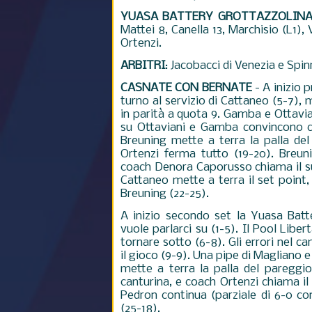
YUASA BATTERY GROTTAZZOLIN
Mattei 8, Canella 13, Marchisio (L1), 
Ortenzi.
ARBITRI
: Jacobacci di Venezia e Spin
CASNATE CON BERNATE
-
A inizio 
turno al servizio di Cattaneo (5-7),
in parità a quota 9. Gamba e Ottavian
su Ottaviani e Gamba convincono c
Breuning mette a terra la palla del
Ortenzi ferma tutto (19-20). Breun
coach Denora Caporusso chiama il su
Cattaneo mette a terra il set point,
Breuning (22-25).
A inizio secondo set la Yuasa Bat
vuole parlarci su (1-5). Il Pool Liber
tornare sotto (6-8). Gli errori nel
il gioco (9-9). Una pipe di Magliano e
mette a terra la palla del pareggio
canturina, e coach Ortenzi chiama il 
Pedron continua (parziale di 6-0 co
(25-18).