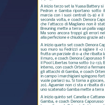
A inizio terzo set la Yuasa Battery s
Pedron e Gamba riportano sotto il 
marcia con i suoi centrali (5-8) e 
seconda volta, e coach Denora Capor
che l'attacco di Magliano non è stat
Breuning mette a terra un palla vag
Ma sono ancora troppi gli errori ne
alla perfezione e chiudono grazie ad
A inizio quarto set coach Denora Cap
suo muro su Fedrizzi a siglare il +2 
frutta un parziale di 0-4 che ribalta 
il muro, e coach Denora Caporusso f
il Pool Libertas torna sotto (12-13);
interno, con coach Ortenzi a fermare 
gli attacchi di Gamba, e coach Orten
in campo i marchigiani spingono for
vuole parlarci su. Si torna a giocare
20). Aguenier non ci sta e ribalta di
uno scatenato Gamba mette a terra l'
A inizio quinto set Canella e Cattane
Gamba, e coach Denora Caporusso fer