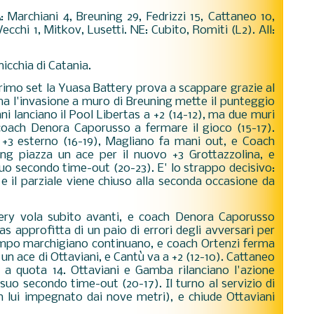
A
:
Marchiani 4, Breuning 29, Fedrizzi 15, Cattaneo 10,
Vecchi 1, Mitkov, Lusetti. NE: Cubito, Romiti (L2). All:
nicchia di Catania.
primo set la Yuasa Battery prova a scappare grazie al
 ma l'invasione a muro di Breuning mette il punteggio
i lanciano il Pool Libertas a +2 (14-12), ma due muri
oach Denora Caporusso a fermare il gioco (15-17).
 +3 esterno (16-19), Magliano fa mani out, e Coach
ing piazza un ace per il nuovo +3 Grottazzolina, e
o secondo time-out (20-23). E' lo strappo decisivo:
 e il parziale viene chiuso alla seconda occasione da
tery vola subito avanti, e coach Denora Caporusso
tas approfitta di un paio di errori degli avversari per
 campo marchigiano continuano, e coach Ortenzi ferma
 un ace di Ottaviani, e Cantù va a +2 (12-10). Cattaneo
 a quota 14. Ottaviani e Gamba rilanciano l'azione
suo secondo time-out (20-17). Il turno al servizio di
n lui impegnato dai nove metri), e chiude Ottaviani