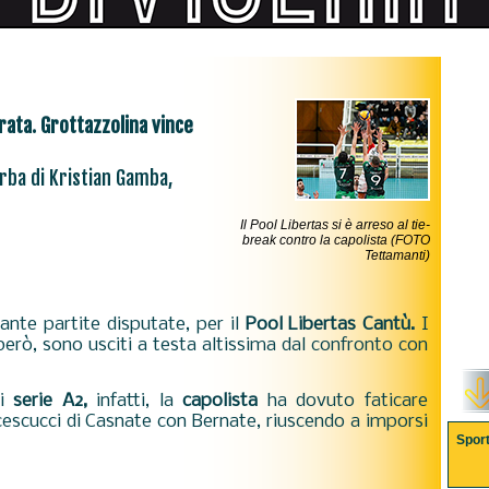
rata. Grottazzolina vince
rba di Kristian Gamba,
Il Pool Libertas si è arreso al tie-
break contro la capolista (FOTO
Tettamanti)
tante partite disputate, per il
Pool Libertas Cantù.
I
erò, sono usciti a testa altissima dal confronto con
di
serie A2,
infatti, la
capolista
ha dovuto faticare
cescucci di Casnate con Bernate, riuscendo a imporsi
Spor