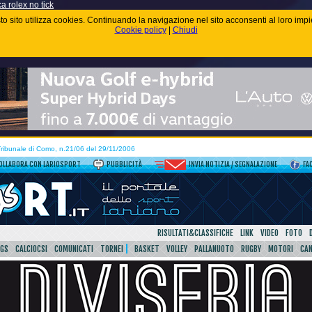
ca rolex no tick
uesto sito utilizza cookies. Continuando la navigazione nel sito acconsenti al loro im
Cookie policy
|
Chiudi
 Tribunale di Como, n.21/06 del 29/11/2006
OLLABORA CON LARIOSPORT
PUBBLICITÀ
INVIA NOTIZIA / SEGNALAZIONE
FA
RISULTATI&CLASSIFICHE
LINK
VIDEO
FOTO
SGS
CALCIOCSI
COMUNICATI
TORNEI
BASKET
VOLLEY
PALLANUOTO
RUGBY
MOTORI
CA