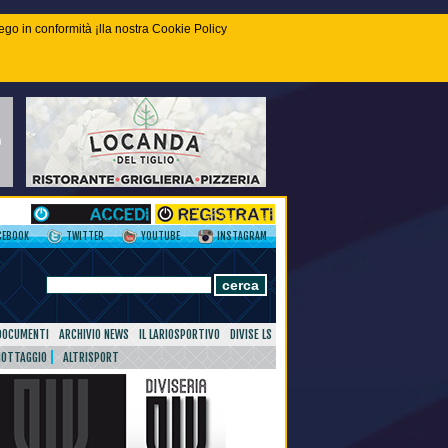
piego in conformità ¡lla nostra Cookie Policy
CEBOOK
TWITTER
YOUTUBE
INSTAGRAM
DOCUMENTI
ARCHIVIO NEWS
IL LARIOSPORTIVO
DIVISE LS
NOTTAGGIO
ALTRISPORT