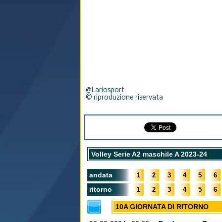
@Lariosport
© riproduzione riservata
Volley Serie A2 maschile A 2023-24
andata
1
2
3
4
5
6
ritorno
1
2
3
4
5
6
10A GIORNATA DI RITORNO