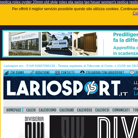
replica rolex oyster 20mm old style
rolex eta swiss
tag heuer women's replica
repli
Per offrirti il miglior servizio possibile questo sito utilizza cookies. Contin
Coo
Lariosport snc - P.IVA 02687090130 - Testata registrata al Tribunale di Como, n.21/06 del 29
CHI SIAMO
REDAZIONE
CONTATTI
COLLABORA CON LARIOSPORT
P
HOMEPAGE
CALCIO
CALCIOCOMO
CALCIOLND
CALCIOSGS
CALCIOCSI
COMUNICATI
TOR