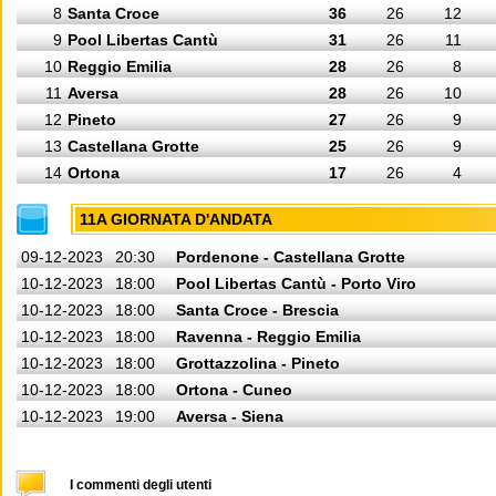
8
Santa Croce
36
26
12
9
Pool Libertas Cantù
31
26
11
10
Reggio Emilia
28
26
8
11
Aversa
28
26
10
12
Pineto
27
26
9
13
Castellana Grotte
25
26
9
14
Ortona
17
26
4
11A GIORNATA D'ANDATA
09-12-2023
20:30
Pordenone - Castellana Grotte
10-12-2023
18:00
Pool Libertas Cantù - Porto Viro
10-12-2023
18:00
Santa Croce - Brescia
10-12-2023
18:00
Ravenna - Reggio Emilia
10-12-2023
18:00
Grottazzolina - Pineto
10-12-2023
18:00
Ortona - Cuneo
10-12-2023
19:00
Aversa - Siena
I commenti degli utenti