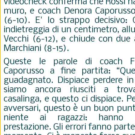
videocheck conferma che Rossi ha
muro, e coach Denora Caporusso 
(6-10). E' lo strappo decisivo: 
indietreggia di un centimetro, al
Vecchi (6-12), e chiude con due 
Marchiani (8-15).
Queste le parole di coach F
Caporusso a fine partita: “Q
guadagnato. Dispiace perdere i
siamo ancora riusciti a trov
casalinga, e questo ci dispiace. P
avversari, questo è un buon punt
niente ai ragazzi: hanno f
prestazione. Gli errori fanno parte