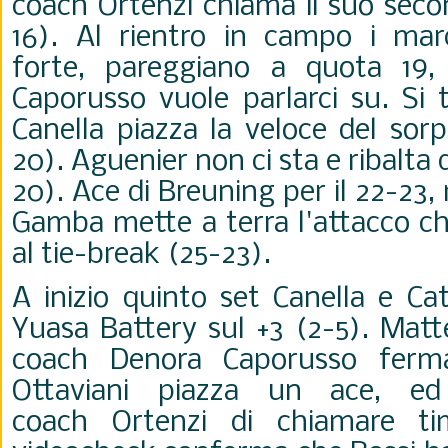
coach Ortenzi chiama il suo seco
16). Al rientro in campo i mar
forte, pareggiano a quota 19
Caporusso vuole parlarci su. Si 
Canella piazza la veloce del sor
20). Aguenier non ci sta e ribalta 
20). Ace di Breuning per il 22-23
Gamba mette a terra l'attacco c
al tie-break (25-23).
A inizio quinto set Canella e Ca
Yuasa Battery sul +3 (2-5). Mat
coach Denora Caporusso ferma
Ottaviani piazza un ace, e
coach Ortenzi di chiamare ti