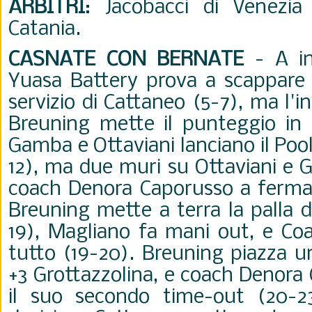
ARBITRI
: Jacobacci di Venezia
Catania.
CASNATE CON BERNATE
-
A i
Yuasa Battery prova a scappare g
servizio di Cattaneo (5-7), ma l'
Breuning mette il punteggio in 
Gamba e Ottaviani lanciano il Pool
12), ma due muri su Ottaviani e
coach Denora Caporusso a fermare
Breuning mette a terra la palla d
19), Magliano fa mani out, e Co
tutto (19-20). Breuning piazza u
+3 Grottazzolina, e coach Denora
il suo secondo time-out (20-23