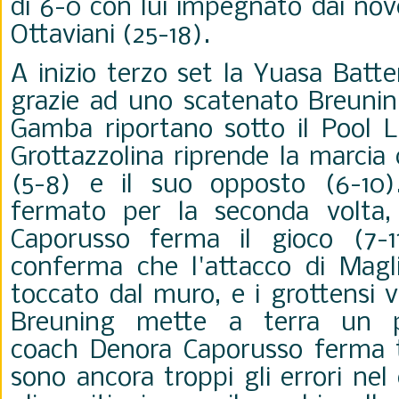
di 6-0 con lui impegnato dai nov
Ottaviani (25-18).
A inizio terzo set la Yuasa Batte
grazie ad uno scatenato Breunin
Gamba riportano sotto il Pool L
Grottazzolina riprende la marcia 
(5-8) e il suo opposto (6-10)
fermato per la seconda volta
Caporusso ferma il gioco (7-11
conferma che l'attacco di Magl
toccato dal muro, e i grottensi 
Breuning mette a terra un p
coach Denora Caporusso ferma t
sono ancora troppi gli errori ne