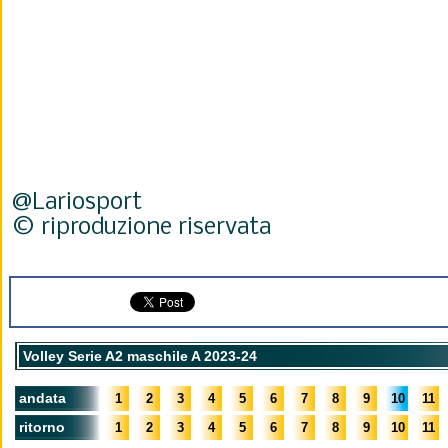
@Lariosport
© riproduzione riservata
Volley Serie A2 maschile A 2023-24
andata
1
2
3
4
5
6
7
8
9
10
11
ritorno
1
2
3
4
5
6
7
8
9
10
11