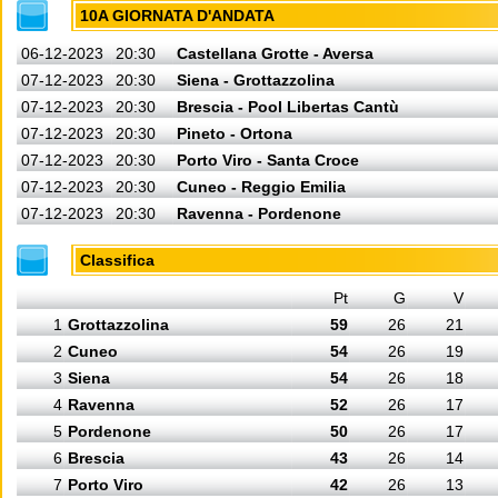
10A GIORNATA D'ANDATA
06-12-2023
20:30
Castellana Grotte - Aversa
07-12-2023
20:30
Siena - Grottazzolina
07-12-2023
20:30
Brescia - Pool Libertas Cantù
07-12-2023
20:30
Pineto - Ortona
07-12-2023
20:30
Porto Viro - Santa Croce
07-12-2023
20:30
Cuneo - Reggio Emilia
07-12-2023
20:30
Ravenna - Pordenone
Classifica
Pt
G
V
1
Grottazzolina
59
26
21
2
Cuneo
54
26
19
3
Siena
54
26
18
4
Ravenna
52
26
17
5
Pordenone
50
26
17
6
Brescia
43
26
14
7
Porto Viro
42
26
13