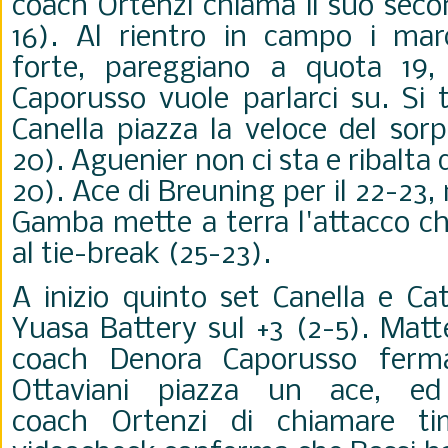
coach Ortenzi chiama il suo seco
16). Al rientro in campo i mar
forte, pareggiano a quota 19
Caporusso vuole parlarci su. Si 
Canella piazza la veloce del sor
20). Aguenier non ci sta e ribalta 
20). Ace di Breuning per il 22-23
Gamba mette a terra l'attacco c
al tie-break (25-23).
A inizio quinto set Canella e Ca
Yuasa Battery sul +3 (2-5). Mat
coach Denora Caporusso ferma
Ottaviani piazza un ace, e
coach Ortenzi di chiamare ti