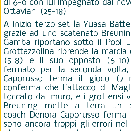
di 6-0 con lui impegnato dai nov
Ottaviani (25-18).
A inizio terzo set la Yuasa Batte
grazie ad uno scatenato Breunin
Gamba riportano sotto il Pool L
Grottazzolina riprende la marcia 
(5-8) e il suo opposto (6-10)
fermato per la seconda volta
Caporusso ferma il gioco (7-11
conferma che l'attacco di Magl
toccato dal muro, e i grottensi 
Breuning mette a terra un p
coach Denora Caporusso ferma t
sono ancora troppi gli errori ne