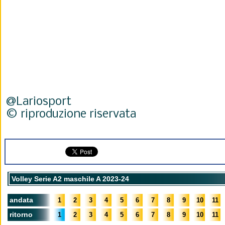
@Lariosport
© riproduzione riservata
Volley Serie A2 maschile A 2023-24
andata
1
2
3
4
5
6
7
8
9
10
11
ritorno
1
2
3
4
5
6
7
8
9
10
11