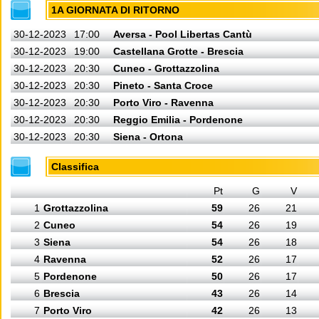
1A GIORNATA DI RITORNO
30-12-2023
17:00
Aversa - Pool Libertas Cantù
30-12-2023
19:00
Castellana Grotte - Brescia
30-12-2023
20:30
Cuneo - Grottazzolina
30-12-2023
20:30
Pineto - Santa Croce
30-12-2023
20:30
Porto Viro - Ravenna
30-12-2023
20:30
Reggio Emilia - Pordenone
30-12-2023
20:30
Siena - Ortona
Classifica
Pt
G
V
1
Grottazzolina
59
26
21
2
Cuneo
54
26
19
3
Siena
54
26
18
4
Ravenna
52
26
17
5
Pordenone
50
26
17
6
Brescia
43
26
14
7
Porto Viro
42
26
13