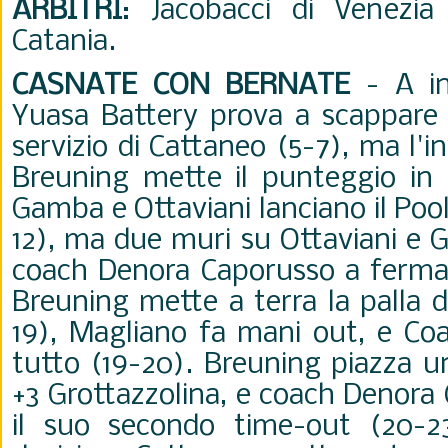
ARBITRI
: Jacobacci di Venezia
Catania.
CASNATE CON BERNATE
-
A i
Yuasa Battery prova a scappare g
servizio di Cattaneo (5-7), ma l'
Breuning mette il punteggio in 
Gamba e Ottaviani lanciano il Pool
12), ma due muri su Ottaviani e
coach Denora Caporusso a fermare
Breuning mette a terra la palla d
19), Magliano fa mani out, e Co
tutto (19-20). Breuning piazza u
+3 Grottazzolina, e coach Denora
il suo secondo time-out (20-23