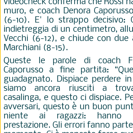
videocheck conferma che Rossi ha
muro, e coach Denora Caporusso 
(6-10). E' lo strappo decisivo: 
indietreggia di un centimetro, al
Vecchi (6-12), e chiude con due 
Marchiani (8-15).
Queste le parole di coach F
Caporusso a fine partita: “Q
guadagnato. Dispiace perdere i
siamo ancora riusciti a trov
casalinga, e questo ci dispiace. P
avversari, questo è un buon punt
niente ai ragazzi: hanno f
prestazione. Gli errori fanno parte