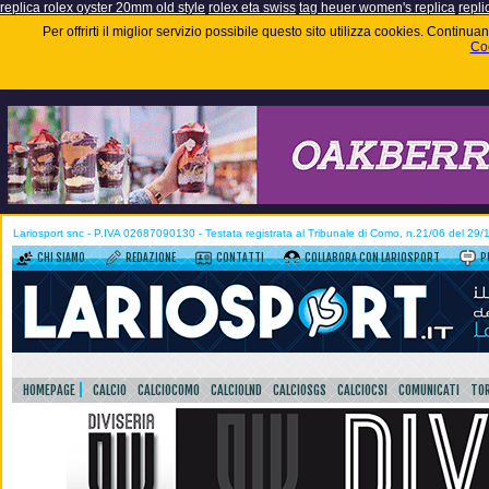
replica rolex oyster 20mm old style
rolex eta swiss
tag heuer women's replica
repli
Per offrirti il miglior servizio possibile questo sito utilizza cookies. Contin
Coo
Lariosport snc - P.IVA 02687090130 - Testata registrata al Tribunale di Como, n.21/06 del 29
CHI SIAMO
REDAZIONE
CONTATTI
COLLABORA CON LARIOSPORT
P
HOMEPAGE
CALCIO
CALCIOCOMO
CALCIOLND
CALCIOSGS
CALCIOCSI
COMUNICATI
TOR