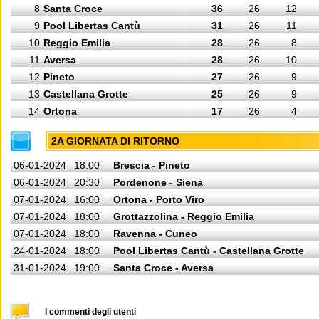
8
Santa Croce
36
26
12
9
Pool Libertas Cantù
31
26
11
10
Reggio Emilia
28
26
8
11
Aversa
28
26
10
12
Pineto
27
26
9
13
Castellana Grotte
25
26
9
14
Ortona
17
26
4
2A GIORNATA DI RITORNO
06-01-2024
18:00
Brescia - Pineto
06-01-2024
20:30
Pordenone - Siena
07-01-2024
16:00
Ortona - Porto Viro
07-01-2024
18:00
Grottazzolina - Reggio Emilia
07-01-2024
18:00
Ravenna - Cuneo
24-01-2024
18:00
Pool Libertas Cantù - Castellana Grotte
31-01-2024
19:00
Santa Croce - Aversa
I commenti degli utenti