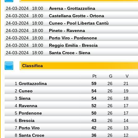
24-03-2024
18:00
Aversa - Grottazzolina
24-03-2024
18:00
Castellana Grotte - Ortona
24-03-2024
18:00
Cuneo - Pool Libertas Cantù
24-03-2024
18:00
Pineto - Ravenna
24-03-2024
18:00
Porto Viro - Pordenone
24-03-2024
18:00
Reggio Emilia - Brescia
24-03-2024
18:00
Santa Croce - Siena
Classifica
Pt
G
V
1
Grottazzolina
59
26
21
2
Cuneo
54
26
19
3
Siena
54
26
18
4
Ravenna
52
26
17
5
Pordenone
50
26
17
6
Brescia
43
26
14
7
Porto Viro
42
26
13
8
Santa Croce
36
26
12