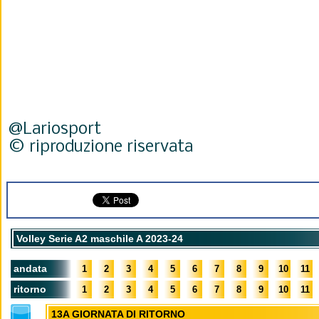
@Lariosport
© riproduzione riservata
Volley Serie A2 maschile A 2023-24
andata
1
2
3
4
5
6
7
8
9
10
11
ritorno
1
2
3
4
5
6
7
8
9
10
11
13A GIORNATA DI RITORNO