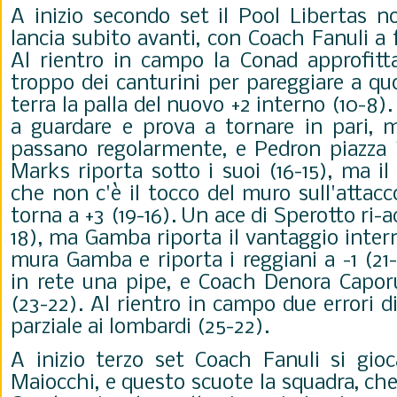
A inizio secondo set il Pool Libertas n
lancia subito avanti, con Coach Fanuli a 
Al rientro in campo la Conad approfitta
troppo dei canturini per pareggiare a q
terra la palla del nuovo +2 interno (10-8)
a guardare e prova a tornare in pari, m
passano regolarmente, e Pedron piazza i
Marks riporta sotto i suoi (16-15), ma 
che non c'è il tocco del muro sull'attac
torna a +3 (19-16). Un ace di Sperotto ri-a
18), ma Gamba riporta il vantaggio intern
mura Gamba e riporta i reggiani a -1 (21-
in rete una pipe, e Coach Denora Caporu
(23-22). Al rientro in campo due errori 
parziale ai lombardi (25-22).
A inizio terzo set Coach Fanuli si gioc
Maiocchi, e questo scuote la squadra, che 