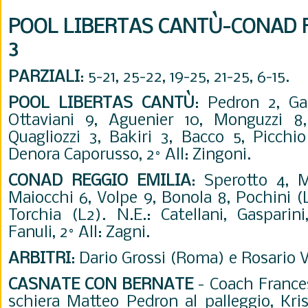
POOL LIBERTAS CANTÙ-CONAD R
3
PARZIALI
: 5-21, 25-22, 19-25, 21-25, 6-15.
POOL LIBERTAS CANT
Ù
:
Pedron 2, Ga
Ottaviani 9, Aguenier 10, Monguzzi 8, 
Quagliozzi 3, Bakiri 3, Bacco 5, Picchio
Denora Caporusso, 2° All: Zingoni.
CONAD REGGIO EMILIA
:
Sperotto 4, M
Maiocchi 6, Volpe 9, Bonola 8, Pochini (L1
Torchia (L2). N.E.: Catellani, Gasparini,
Fanuli, 2° All: Zagni.
ARBITRI
:
Dario Grossi (Roma) e Rosario 
CASNATE CON BERNATE
-
Coach France
schiera Matteo Pedron al palleggio, Kr