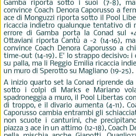
Gamba riporta sotto i suoi (7-8), m
convince Coach Denora Caporusso a ferma
ace di Monguzzi riporta sotto il Pool Lib
ricaccia indietro qualunque tentativo di
errore di Gamba porta la Conad sul +4
Ottaviani riporta Cantù a -2 (14-16), m
convince Coach Denora Caporusso a chi
time-out (14-19). E' lo strappo decisivo: i
su palla, ma li Reggio Emilia ricaccia indi
un muro di Sperotto su Magliano (19-25).
A inizio quarto set la Conad riprende da 
sotto i colpi di Marks e Mariano vola
spadroneggia a muro, il Pool Libertas c
di troppo, e il divario aumenta (4-11). 
Caporusso cambia entrambi gli schiaccia
non scuote i canturini, che precipitan
piazza 3 ace in un attimo (12-18), Coach 
nella mischia anche Gianotti, Quaglioz