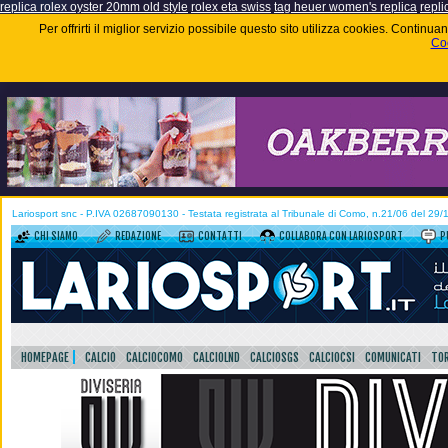
replica rolex oyster 20mm old style
rolex eta swiss
tag heuer women's replica
repli
Per offrirti il miglior servizio possibile questo sito utilizza cookies. Contin
Coo
Lariosport snc - P.IVA 02687090130 - Testata registrata al Tribunale di Como, n.21/06 del 29
CHI SIAMO
REDAZIONE
CONTATTI
COLLABORA CON LARIOSPORT
P
HOMEPAGE
CALCIO
CALCIOCOMO
CALCIOLND
CALCIOSGS
CALCIOCSI
COMUNICATI
TOR