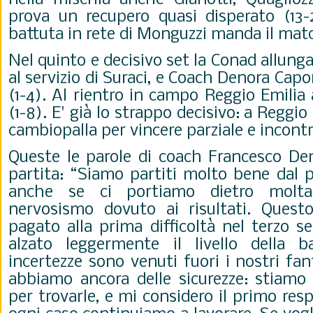
prova un recupero quasi disperato (13-2
battuta in rete di Monguzzi manda il matc
Nel quinto e decisivo set la Conad allunga
al servizio di Suraci, e Coach Denora Capo
(1-4). Al rientro in campo Reggio Emilia 
(1-8). E' già lo strappo decisivo: a Reggio
cambiopalla per vincere parziale e incont
Queste le parole di coach Francesco De
partita: “Siamo partiti molto bene dal p
anche se ci portiamo dietro molt
nervosismo dovuto ai risultati. Ques
pagato alla prima difficoltà nel terzo 
alzato leggermente il livello della b
incertezze sono venuti fuori i nostri f
abbiamo ancora delle sicurezze: stiamo 
per trovarle, e mi considero il primo res