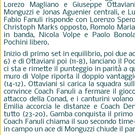
Lorezo Magliano e Giuseppe Ottaviani 
Monguzzi e Jonas Aguenier centrali, e Lu
Fabio Fanuli risponde con Lorenzo Sperot
Christoph Marks opposto, Romolo Maria
in banda, Nicola Volpe e Paolo Bonola
Pochini libero.
Inizio di primo set in equilibrio, poi due 
6) e di Ottaviani poi (11-8), lanciano il P
ci sta e rimette il punteggio in parità a q
muro di Volpe riporta il doppio vantaggi
(14-12). Ottaviani si carica la squadra sul
convince Coach Fanuli a fermare il gioco 
attacco della Conad, e i canturini volano
Emilia accorcia le distanze e Coach D
tutto (23-20). Gamba conquista il primo s
Coach Fanuli chiama il suo secondo time-o
in campo un ace di Monguzzi chiude il parz