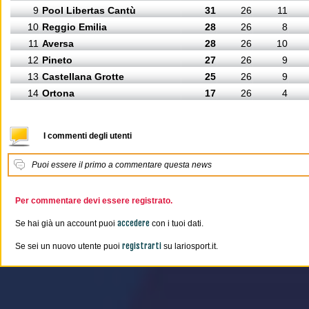
9
Pool Libertas Cantù
31
26
11
10
Reggio Emilia
28
26
8
11
Aversa
28
26
10
12
Pineto
27
26
9
13
Castellana Grotte
25
26
9
14
Ortona
17
26
4
I commenti degli utenti
Puoi essere il primo a commentare questa news
Per commentare devi essere registrato.
accedere
Se hai già un account puoi
con i tuoi dati.
registrarti
Se sei un nuovo utente puoi
su lariosport.it.