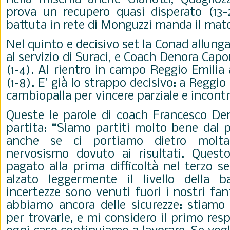
prova un recupero quasi disperato (13-2
battuta in rete di Monguzzi manda il matc
Nel quinto e decisivo set la Conad allunga
al servizio di Suraci, e Coach Denora Capo
(1-4). Al rientro in campo Reggio Emilia 
(1-8). E' già lo strappo decisivo: a Reggio
cambiopalla per vincere parziale e incont
Queste le parole di coach Francesco De
partita: “Siamo partiti molto bene dal p
anche se ci portiamo dietro molt
nervosismo dovuto ai risultati. Ques
pagato alla prima difficoltà nel terzo 
alzato leggermente il livello della b
incertezze sono venuti fuori i nostri f
abbiamo ancora delle sicurezze: stiamo 
per trovarle, e mi considero il primo res