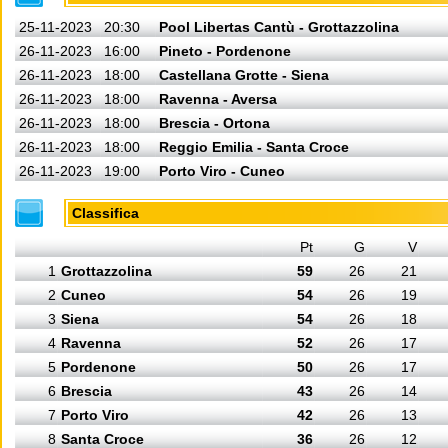
25-11-2023
20:30
Pool Libertas Cantù - Grottazzolina
26-11-2023
16:00
Pineto - Pordenone
26-11-2023
18:00
Castellana Grotte - Siena
26-11-2023
18:00
Ravenna - Aversa
26-11-2023
18:00
Brescia - Ortona
26-11-2023
18:00
Reggio Emilia - Santa Croce
26-11-2023
19:00
Porto Viro - Cuneo
Classifica
Pt
G
V
1
Grottazzolina
59
26
21
2
Cuneo
54
26
19
3
Siena
54
26
18
4
Ravenna
52
26
17
5
Pordenone
50
26
17
6
Brescia
43
26
14
7
Porto Viro
42
26
13
8
Santa Croce
36
26
12