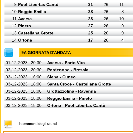
9
Pool Libertas Cantù
31
26
11
10
Reggio Emilia
28
26
8
11
Aversa
28
26
10
12
Pineto
27
26
9
13
Castellana Grotte
25
26
9
14
Ortona
17
26
4
9A GIORNATA D'ANDATA
01-12-2023
20:30
Aversa - Porto Viro
02-12-2023
20:30
Pordenone - Brescia
03-12-2023
16:00
Siena - Cuneo
03-12-2023
18:00
Santa Croce - Castellana Grotte
03-12-2023
18:00
Grottazzolina - Ravenna
03-12-2023
18:00
Reggio Emilia - Pineto
03-12-2023
18:00
Ortona - Pool Libertas Cantù
I commenti degli utenti