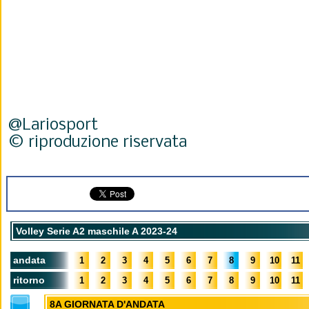
@Lariosport
© riproduzione riservata
Volley Serie A2 maschile A 2023-24
andata
1
2
3
4
5
6
7
8
9
10
11
ritorno
1
2
3
4
5
6
7
8
9
10
11
8A GIORNATA D'ANDATA