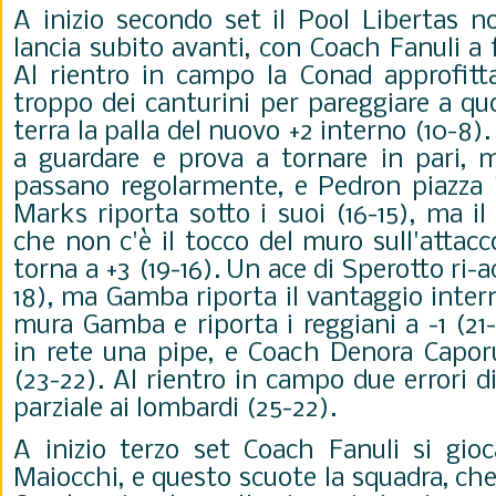
A inizio secondo set il Pool Libertas n
lancia subito avanti, con Coach Fanuli a 
Al rientro in campo la Conad approfitta
troppo dei canturini per pareggiare a q
terra la palla del nuovo +2 interno (10-8)
a guardare e prova a tornare in pari, m
passano regolarmente, e Pedron piazza i
Marks riporta sotto i suoi (16-15), ma 
che non c'è il tocco del muro sull'attac
torna a +3 (19-16). Un ace di Sperotto ri-a
18), ma Gamba riporta il vantaggio intern
mura Gamba e riporta i reggiani a -1 (21-
in rete una pipe, e Coach Denora Caporu
(23-22). Al rientro in campo due errori 
parziale ai lombardi (25-22).
A inizio terzo set Coach Fanuli si gioc
Maiocchi, e questo scuote la squadra, che 