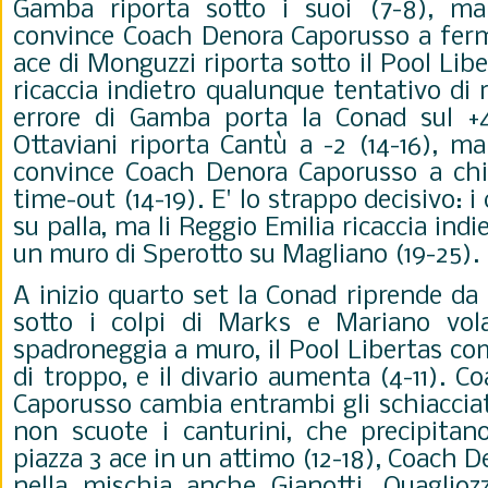
Gamba riporta sotto i suoi (7-8), m
convince Coach Denora Caporusso a ferma
ace di Monguzzi riporta sotto il Pool Lib
ricaccia indietro qualunque tentativo di
errore di Gamba porta la Conad sul +4
Ottaviani riporta Cantù a -2 (14-16), m
convince Coach Denora Caporusso a chi
time-out (14-19). E' lo strappo decisivo: i
su palla, ma li Reggio Emilia ricaccia indi
un muro di Sperotto su Magliano (19-25).
A inizio quarto set la Conad riprende da 
sotto i colpi di Marks e Mariano vola
spadroneggia a muro, il Pool Libertas c
di troppo, e il divario aumenta (4-11). 
Caporusso cambia entrambi gli schiaccia
non scuote i canturini, che precipitan
piazza 3 ace in un attimo (12-18), Coach 
nella mischia anche Gianotti, Quaglioz