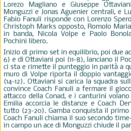
Lorezo Magliano e Giuseppe Ottaviani 
Monguzzi e Jonas Aguenier centrali, e Lu
Fabio Fanuli risponde con Lorenzo Sperot
Christoph Marks opposto, Romolo Maria
in banda, Nicola Volpe e Paolo Bonola
Pochini libero.
Inizio di primo set in equilibrio, poi due 
6) e di Ottaviani poi (11-8), lanciano il P
ci sta e rimette il punteggio in parità a q
muro di Volpe riporta il doppio vantaggi
(14-12). Ottaviani si carica la squadra sul
convince Coach Fanuli a fermare il gioco 
attacco della Conad, e i canturini volano
Emilia accorcia le distanze e Coach D
tutto (23-20). Gamba conquista il primo s
Coach Fanuli chiama il suo secondo time-o
in campo un ace di Monguzzi chiude il parz