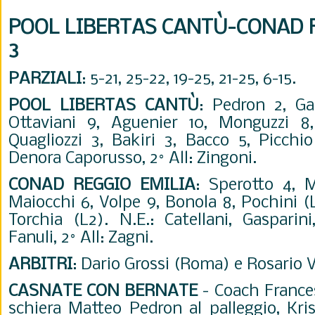
POOL LIBERTAS CANTÙ-CONAD R
3
PARZIALI
: 5-21, 25-22, 19-25, 21-25, 6-15.
POOL LIBERTAS CANT
Ù
:
Pedron 2, Ga
Ottaviani 9, Aguenier 10, Monguzzi 8, 
Quagliozzi 3, Bakiri 3, Bacco 5, Picchio
Denora Caporusso, 2° All: Zingoni.
CONAD REGGIO EMILIA
:
Sperotto 4, M
Maiocchi 6, Volpe 9, Bonola 8, Pochini (L1
Torchia (L2). N.E.: Catellani, Gasparini,
Fanuli, 2° All: Zagni.
ARBITRI
:
Dario Grossi (Roma) e Rosario 
CASNATE CON BERNATE
-
Coach France
schiera Matteo Pedron al palleggio, Kr