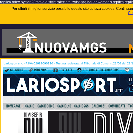
replica rolex oyster 20mm old style
rolex eta swiss
tag heuer women's replica
repli
Per offrirti il miglior servizio possibile questo sito utilizza cookies. Contin
Coo
Lariosport snc - P.IVA 02687090130 - Testata registrata al Tribunale di Como, n.21/06 del 29
CHI SIAMO
REDAZIONE
CONTATTI
COLLABORA CON LARIOSPORT
P
HOMEPAGE
CALCIO
CALCIOCOMO
CALCIOLND
CALCIOSGS
CALCIOCSI
COMUNICATI
TOR