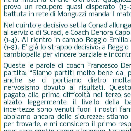
prova un recupero quasi disperato (13-2
battuta in rete di Monguzzi manda il matc
Nel quinto e decisivo set la Conad allunga
al servizio di Suraci, e Coach Denora Capo
(1-4). Al rientro in campo Reggio Emilia 
(1-8). E' già lo strappo decisivo: a Reggio
cambiopalla per vincere parziale e incont
Queste le parole di coach Francesco De
partita: “Siamo partiti molto bene dal p
anche se ci portiamo dietro molt
nervosismo dovuto ai risultati. Ques
pagato alla prima difficoltà nel terzo 
alzato leggermente il livello della b
incertezze sono venuti fuori i nostri f
abbiamo ancora delle sicurezze: stiamo 
per trovarle, e mi considero il primo res