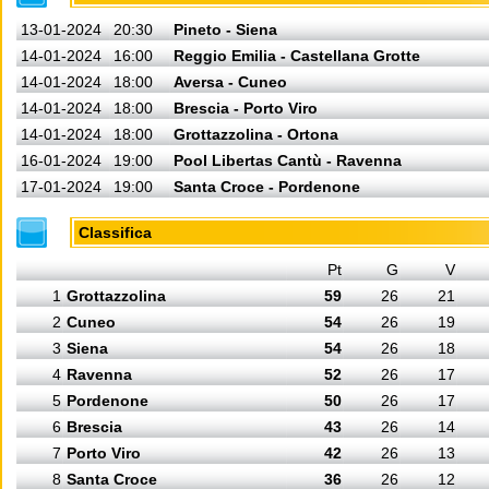
13-01-2024
20:30
Pineto - Siena
14-01-2024
16:00
Reggio Emilia - Castellana Grotte
14-01-2024
18:00
Aversa - Cuneo
14-01-2024
18:00
Brescia - Porto Viro
14-01-2024
18:00
Grottazzolina - Ortona
16-01-2024
19:00
Pool Libertas Cantù - Ravenna
17-01-2024
19:00
Santa Croce - Pordenone
Classifica
Pt
G
V
1
Grottazzolina
59
26
21
2
Cuneo
54
26
19
3
Siena
54
26
18
4
Ravenna
52
26
17
5
Pordenone
50
26
17
6
Brescia
43
26
14
7
Porto Viro
42
26
13
8
Santa Croce
36
26
12