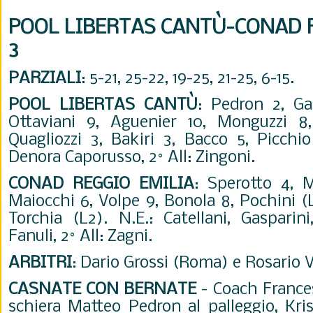
POOL LIBERTAS CANTÙ-CONAD R
3
PARZIALI
: 5-21, 25-22, 19-25, 21-25, 6-15.
POOL LIBERTAS CANT
Ù
:
Pedron 2, Ga
Ottaviani 9, Aguenier 10, Monguzzi 8, 
Quagliozzi 3, Bakiri 3, Bacco 5, Picchio
Denora Caporusso, 2° All: Zingoni.
CONAD REGGIO EMILIA
:
Sperotto 4, M
Maiocchi 6, Volpe 9, Bonola 8, Pochini (L1
Torchia (L2). N.E.: Catellani, Gasparini,
Fanuli, 2° All: Zagni.
ARBITRI
:
Dario Grossi (Roma) e Rosario 
CASNATE CON BERNATE
-
Coach France
schiera Matteo Pedron al palleggio, Kr