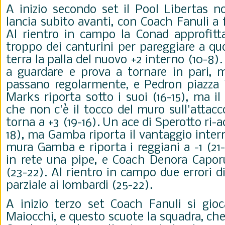
A inizio secondo set il Pool Libertas n
lancia subito avanti, con Coach Fanuli a 
Al rientro in campo la Conad approfitta
troppo dei canturini per pareggiare a q
terra la palla del nuovo +2 interno (10-8)
a guardare e prova a tornare in pari, m
passano regolarmente, e Pedron piazza i
Marks riporta sotto i suoi (16-15), ma 
che non c'è il tocco del muro sull'attac
torna a +3 (19-16). Un ace di Sperotto ri-a
18), ma Gamba riporta il vantaggio intern
mura Gamba e riporta i reggiani a -1 (21-
in rete una pipe, e Coach Denora Caporu
(23-22). Al rientro in campo due errori 
parziale ai lombardi (25-22).
A inizio terzo set Coach Fanuli si gioc
Maiocchi, e questo scuote la squadra, che 