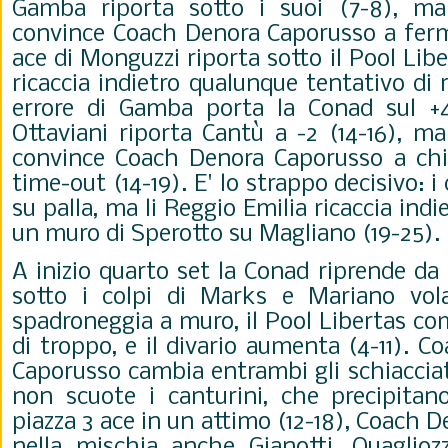
Gamba riporta sotto i suoi (7-8), m
convince Coach Denora Caporusso a ferma
ace di Monguzzi riporta sotto il Pool Lib
ricaccia indietro qualunque tentativo di
errore di Gamba porta la Conad sul +4
Ottaviani riporta Cantù a -2 (14-16), m
convince Coach Denora Caporusso a chi
time-out (14-19). E' lo strappo decisivo: i
su palla, ma li Reggio Emilia ricaccia indi
un muro di Sperotto su Magliano (19-25).
A inizio quarto set la Conad riprende da 
sotto i colpi di Marks e Mariano vola
spadroneggia a muro, il Pool Libertas c
di troppo, e il divario aumenta (4-11). 
Caporusso cambia entrambi gli schiaccia
non scuote i canturini, che precipitan
piazza 3 ace in un attimo (12-18), Coach 
nella mischia anche Gianotti, Quaglioz