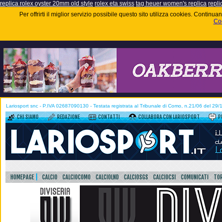
replica rolex oyster 20mm old style
rolex eta swiss
tag heuer women's replica
repli
Per offrirti il miglior servizio possibile questo sito utilizza cookies. Contin
Coo
Lariosport snc - P.IVA 02687090130 - Testata registrata al Tribunale di Como, n.21/06 del 29
CHI SIAMO
REDAZIONE
CONTATTI
COLLABORA CON LARIOSPORT
P
HOMEPAGE
CALCIO
CALCIOCOMO
CALCIOLND
CALCIOSGS
CALCIOCSI
COMUNICATI
TOR