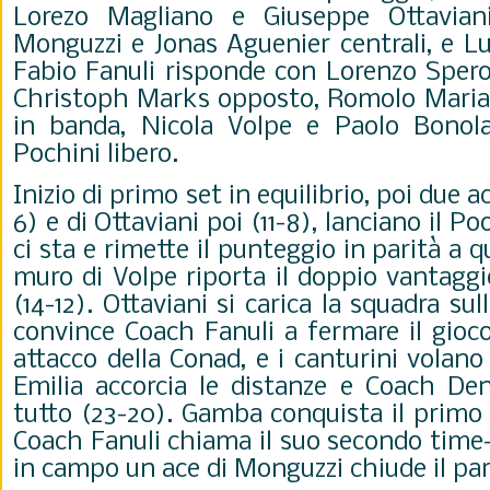
Lorezo Magliano e Giuseppe Ottaviani 
Monguzzi e Jonas Aguenier centrali, e Lu
Fabio Fanuli risponde con Lorenzo Sperot
Christoph Marks opposto, Romolo Maria
in banda, Nicola Volpe e Paolo Bonola
Pochini libero.
Inizio di primo set in equilibrio, poi due 
6) e di Ottaviani poi (11-8), lanciano il P
ci sta e rimette il punteggio in parità a q
muro di Volpe riporta il doppio vantaggi
(14-12). Ottaviani si carica la squadra sul
convince Coach Fanuli a fermare il gioco 
attacco della Conad, e i canturini volano
Emilia accorcia le distanze e Coach D
tutto (23-20). Gamba conquista il primo s
Coach Fanuli chiama il suo secondo time-o
in campo un ace di Monguzzi chiude il parz