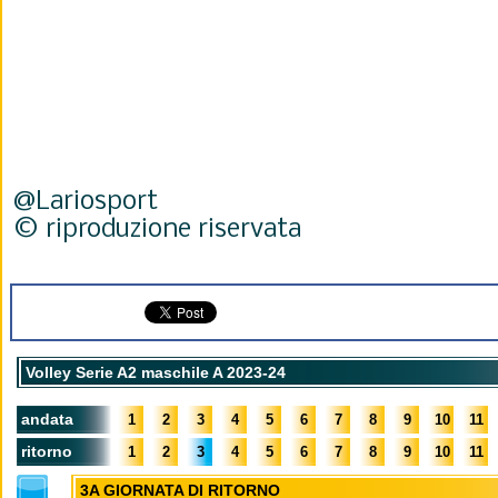
@Lariosport
© riproduzione riservata
Volley Serie A2 maschile A 2023-24
andata
1
2
3
4
5
6
7
8
9
10
11
ritorno
1
2
3
4
5
6
7
8
9
10
11
3A GIORNATA DI RITORNO