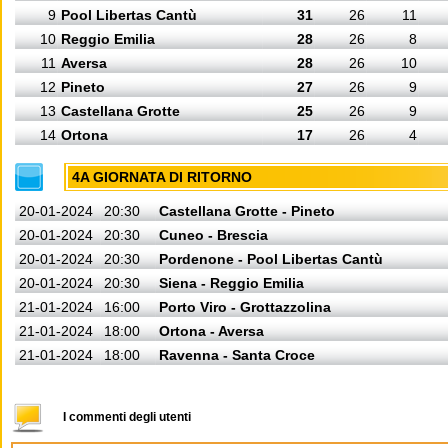
9
Pool Libertas Cantù
31
26
11
10
Reggio Emilia
28
26
8
11
Aversa
28
26
10
12
Pineto
27
26
9
13
Castellana Grotte
25
26
9
14
Ortona
17
26
4
4A GIORNATA DI RITORNO
20-01-2024
20:30
Castellana Grotte - Pineto
20-01-2024
20:30
Cuneo - Brescia
20-01-2024
20:30
Pordenone - Pool Libertas Cantù
20-01-2024
20:30
Siena - Reggio Emilia
21-01-2024
16:00
Porto Viro - Grottazzolina
21-01-2024
18:00
Ortona - Aversa
21-01-2024
18:00
Ravenna - Santa Croce
I commenti degli utenti