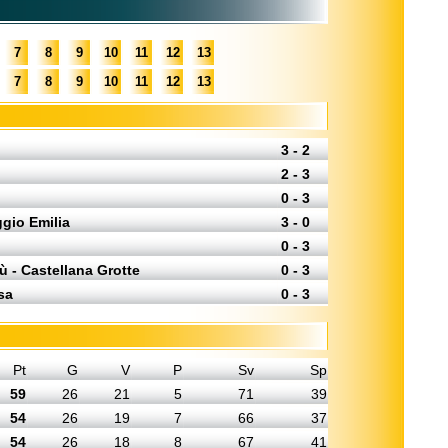
7
8
9
10
11
12
13
7
8
9
10
11
12
13
3 - 2
2 - 3
0 - 3
ggio Emilia
3 - 0
0 - 3
ù - Castellana Grotte
0 - 3
sa
0 - 3
Pt
G
V
P
Sv
Sp
59
26
21
5
71
39
54
26
19
7
66
37
54
26
18
8
67
41