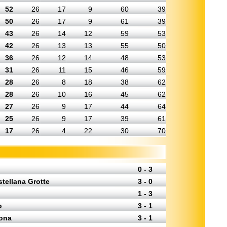
52
26
17
9
60
39
50
26
17
9
61
39
43
26
14
12
59
53
42
26
13
13
55
50
36
26
12
14
48
53
31
26
11
15
46
59
28
26
8
18
38
62
28
26
10
16
45
62
27
26
9
17
44
64
25
26
9
17
39
61
17
26
4
22
30
70
0 - 3
stellana Grotte
3 - 0
1 - 3
o
3 - 1
tona
3 - 1