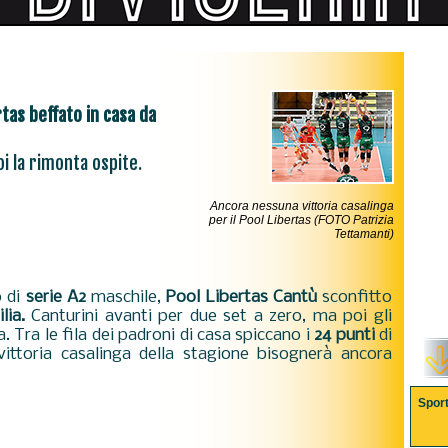
rtas beffato in casa da
oi la rimonta ospite.
Ancora nessuna vittoria casalinga
per il Pool Libertas (FOTO Patrizia
Tettamanti)
o di
serie
A2
maschile,
Pool Libertas Cantù
sconfitto
lia.
Canturini avanti per due set a zero, ma poi gli
 Tra le fila dei padroni di casa spiccano i
24 punti
di
ttoria casalinga della stagione bisognerà ancora
Spor