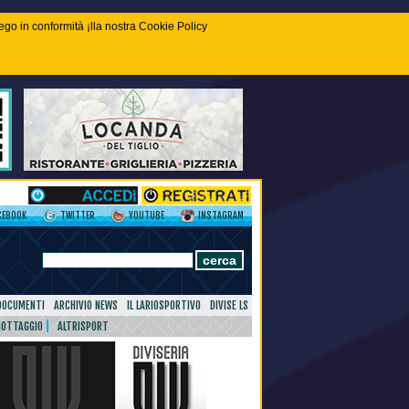
piego in conformità ¡lla nostra Cookie Policy
CEBOOK
TWITTER
YOUTUBE
INSTAGRAM
DOCUMENTI
ARCHIVIO NEWS
IL LARIOSPORTIVO
DIVISE LS
NOTTAGGIO
ALTRISPORT