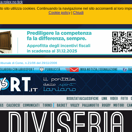
ca rolex no tick
uesto sito utilizza cookies. Continuando la navigazione nel sito acconsenti al loro im
Cookie policy
|
Chiudi
 Tribunale di Como, n.21/06 del 29/11/2006
OLLABORA CON LARIOSPORT
PUBBLICITÀ
INVIA NOTIZIA / SEGNALAZIONE
FA
RISULTATI&CLASSIFICHE
LINK
VIDEO
FOTO
SGS
CALCIOCSI
COMUNICATI
TORNEI
BASKET
VOLLEY
PALLANUOTO
RUGBY
MOTORI
CA