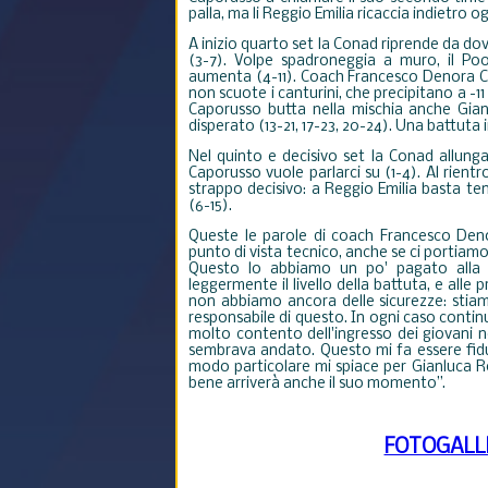
palla, ma li Reggio Emilia ricaccia indietro 
A inizio quarto set la Conad riprende da dov
(3-7). Volpe spadroneggia a muro, il Poo
aumenta (4-11). Coach Francesco Denora C
non scuote i canturini, che precipitano a -1
Caporusso butta nella mischia anche Gian
disperato (13-21, 17-23, 20-24). Una battuta 
Nel quinto e decisivo set la Conad allunga
Caporusso vuole parlarci su (1-4). Al rientr
strappo decisivo: a Reggio Emilia basta te
(6-15).
Queste le parole di coach Francesco Deno
punto di vista tecnico, anche se ci portiam
Questo lo abbiamo un po' pagato alla p
leggermente il livello della battuta, e alle
non abbiamo ancora delle sicurezze: stiamo
responsabile di questo. In ogni caso conti
molto contento dell'ingresso dei giovani n
sembrava andato. Questo mi fa essere fidu
modo particolare mi spiace per Gianluca Ro
bene arriverà anche il suo momento”.
FOTOGALL