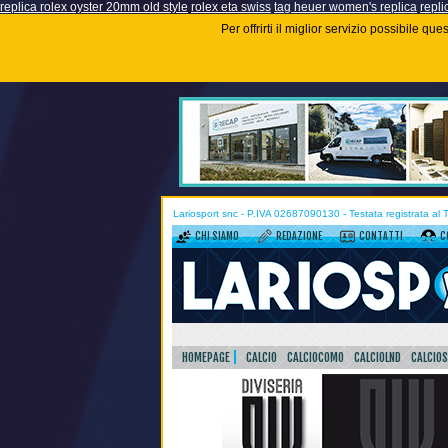
replica rolex oyster 20mm old style
rolex eta swiss
tag heuer women's replica
repli
Per offrirti il miglior servizio possibile q
Lariosport snc - P.IVA 02687090130 - Testata registrata al
CHI SIAMO
REDAZIONE
CONTATTI
C
HOMEPAGE
CALCIO
CALCIOCOMO
CALCIOLND
CALCIO