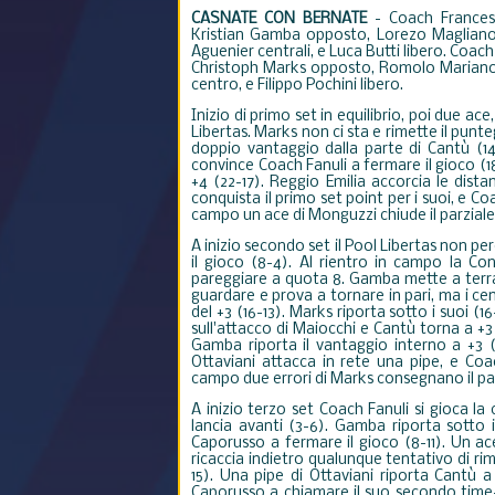
CASNATE CON BERNATE
-
Coach Frances
Kristian Gamba opposto, Lorezo Magliano 
Aguenier centrali, e Luca Butti libero. Coac
Christoph Marks opposto, Romolo Mariano 
centro, e Filippo Pochini libero.
Inizio di primo set in equilibrio, poi due ace
Libertas. Marks non ci sta e rimette il punte
doppio vantaggio dalla parte di Cantù (14-
convince Coach Fanuli a fermare il gioco (18
+4 (22-17). Reggio Emilia accorcia le di
conquista il primo set point per i suoi, e C
campo un ace di Monguzzi chiude il parziale 
A inizio secondo set il Pool Libertas non per
il gioco (8-4). Al rientro in campo la Co
pareggiare a quota 8. Gamba mette a terra 
guardare e prova a tornare in pari, ma i ce
del +3 (16-13). Marks riporta sotto i suoi (
sull'attacco di Maiocchi e Cantù torna a +3 
Gamba riporta il vantaggio interno a +3 (
Ottaviani attacca in rete una pipe, e Coa
campo due errori di Marks consegnano il par
A inizio terzo set Coach Fanuli si gioca la
lancia avanti (3-6). Gamba riporta sotto
Caporusso a fermare il gioco (8-11). Un ac
ricaccia indietro qualunque tentativo di ri
15). Una pipe di Ottaviani riporta Cantù
Caporusso a chiamare il suo secondo time-ou