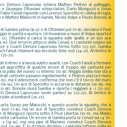
co Denora Caporusso schiera Matteo Pedron al palleggio,
e Giuseppe Ottaviani schiacciatori, Dario Monguzzi e Jonas
h Fabio Fanuli risponde con Lorenzo Sperotto in cabina di regia,
e Matteo Maiocchi in banda, Nicola Volpe e Paolo Bonola al
, di Gamba prima (8-6) e di Ottaviani poi (11-8), lanciano il Pool
ggio in parità a quota 11. Un'invasione a muro di Volpe riporta il
12). Ottaviani si carica la squadra sulle spalle, e un suo ace
-15). Due errori in attacco della Conad, e i canturini volano sul
stanze e Coach Denora Caporusso ferma tutto (23-20). Gamba
oach Fanuli chiama il suo secondo time-out (24-21). Al rientro in
(25-21).
de il ritmo e si lancia subito avanti, con Coach Fanuli a fermare
nad approfitta di qualche errore di troppo dei canturini per
la palla del nuovo +2 interno (10-8). Reggio Emilia non sta a
ntrali canturini passano regolarmente, e Pedron piazza il muro
16-15), ma il videocheck conferma che non c'è il tocco del muro
(19-16). Un ace di Sperotto ri-accorcia le distanze (19-18), ma
21-18). Bonola mura Gamba e riporta i reggiani a -1 (21-20).
ch Denora Caporusso vuole parlarci su (23-22). Al rientro in
ziale ai lombardi (25-22).
 carta Suraci per Maiocchi, e questo scuote la squadra, che si
 i suoi (7-8), ma un ace di Sperotto convince Coach Denora
e di Monguzzi riporta sotto il Pool Libertas (10-11), ma Marks
monta canturina. Un errore di Gamba porta la Conad sul +4 (11-
 a -2 (14-16), ma una pipe di Mariano convince Coach Denora
t (14-19). E' lo strappo decisivo: i canturini lottano palla su