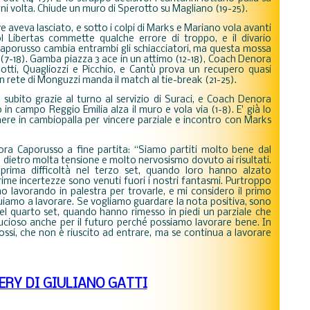
ogni volta. Chiude un muro di Sperotto su Magliano (19-25).
e aveva lasciato, e sotto i colpi di Marks e Mariano vola avanti
l Libertas commette qualche errore di troppo, e il divario
aporusso cambia entrambi gli schiacciatori, ma questa mossa
1 (7-18). Gamba piazza 3 ace in un attimo (12-18), Coach Denora
otti, Quagliozzi e Picchio, e Cantù prova un recupero quasi
in rete di Monguzzi manda il match al tie-break (21-25).
 subito grazie al turno al servizio di Suraci, e Coach Denora
o in campo Reggio Emilia alza il muro e vola via (1-8). E' già lo
nere in cambiopalla per vincere parziale e incontro con Marks
ra Caporusso a fine partita: “Siamo partiti molto bene dal
o dietro molta tensione e molto nervosismo dovuto ai risultati.
rima difficoltà nel terzo set, quando loro hanno alzato
 prime incertezze sono venuti fuori i nostri fantasmi. Purtroppo
 lavorando in palestra per trovarle, e mi considero il primo
nuiamo a lavorare. Se vogliamo guardare la nota positiva, sono
el quarto set, quando hanno rimesso in piedi un parziale che
cioso anche per il futuro perché possiamo lavorare bene. In
ssi, che non è riuscito ad entrare, ma se continua a lavorare
ERY DI GIULIANO GATTI