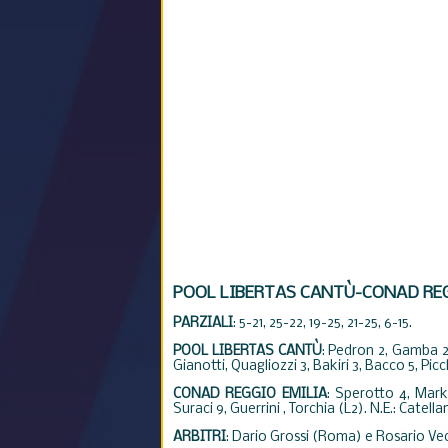
POOL LIBERTAS CANTÙ-CONAD REG
PARZIALI
: 5-21, 25-22, 19-25, 21-25, 6-15.
POOL LIBERTAS CANT
Ù
:
Pedron 2, Gamba 24
Gianotti, Quagliozzi 3, Bakiri 3, Bacco 5, Picc
CONAD REGGIO EMILIA
:
Sperotto 4, Marks
Suraci 9, Guerrini , Torchia (L2). N.E.: Catellani
ARBITRI
:
Dario Grossi (Roma) e Rosario Ve