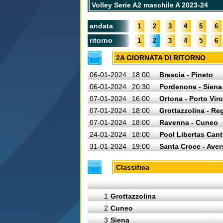
Volley Serie A2 maschile A 2023-24
andata
1
2
3
4
5
6
ritorno
1
2
3
4
5
6
2A GIORNATA DI RITORNO
06-01-2024
18:00
Brescia - Pineto
06-01-2024
20:30
Pordenone - Siena
07-01-2024
16:00
Ortona - Porto Viro
07-01-2024
18:00
Grottazzolina - Re
07-01-2024
18:00
Ravenna - Cuneo
24-01-2024
18:00
Pool Libertas Cant
31-01-2024
19:00
Santa Croce - Aver
Classifica
1
Grottazzolina
2
Cuneo
3
Siena