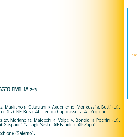
GIO EMILIA 2-3
, Magliano 8, Ottaviani 9, Aguenier 10, Monguzzi 8, Butti (L1),
hio (L2). NE: Rossi. All: Denora Caporusso, 2° All: Zingoni.
 27, Mariano 17, Maiocchi 6, Volpe 9, Bonola 8, Pochini (L1),
, Gasparini, Caciagli, Sesto. All: Fanuli, 2° All: Zagni.
cchione (Salerno).