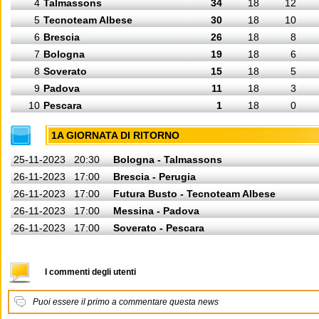
4
Talmassons
34
18
12
5
Tecnoteam Albese
30
18
10
6
Brescia
26
18
8
7
Bologna
19
18
6
8
Soverato
15
18
5
9
Padova
11
18
3
10
Pescara
1
18
0
1A GIORNATA DI RITORNO
25-11-2023
20:30
Bologna - Talmassons
26-11-2023
17:00
Brescia - Perugia
26-11-2023
17:00
Futura Busto - Tecnoteam Albese
26-11-2023
17:00
Messina - Padova
26-11-2023
17:00
Soverato - Pescara
I commenti degli utenti
Puoi essere il primo a commentare questa news