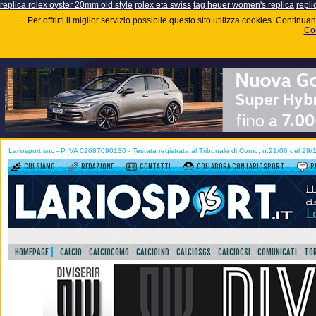
replica rolex oyster 20mm old style
rolex eta swiss
tag heuer women's replica
repli
Per offrirti il miglior servizio possibile questo sito utilizza cookies. Contin
Coo
Lariosport snc - P.IVA 02687090130 - Testata registrata al Tribunale di Como, n.21/06 del 29
CHI SIAMO
REDAZIONE
CONTATTI
COLLABORA CON LARIOSPORT
P
HOMEPAGE
CALCIO
CALCIOCOMO
CALCIOLND
CALCIOSGS
CALCIOCSI
COMUNICATI
TOR