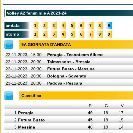
Volley A2 femminile A 2023-24
andata
1
2
3
4
5
6
7
8
9
ritorno
1
2
3
4
5
6
7
8
9
9A GIORNATA D'ANDATA
22-11-2023
15:30
Perugia - Tecnoteam Albese
22-11-2023
20:30
Talmassons - Brescia
22-11-2023
20:30
Futura Busto - Messina
22-11-2023
20:30
Bologna - Soverato
23-11-2023
20:30
Padova - Pescara
Classifica
Pt
G
V
1
Perugia
49
18
17
2
Futura Busto
45
18
15
3
Messina
40
18
14