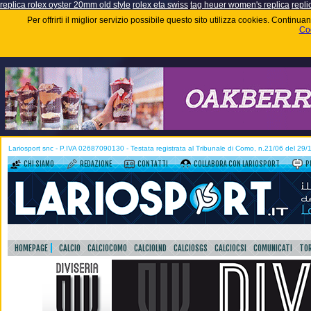
replica rolex oyster 20mm old style
rolex eta swiss
tag heuer women's replica
repli
Per offrirti il miglior servizio possibile questo sito utilizza cookies. Contin
Coo
Lariosport snc - P.IVA 02687090130 - Testata registrata al Tribunale di Como, n.21/06 del 29
CHI SIAMO
REDAZIONE
CONTATTI
COLLABORA CON LARIOSPORT
P
HOMEPAGE
CALCIO
CALCIOCOMO
CALCIOLND
CALCIOSGS
CALCIOCSI
COMUNICATI
TOR