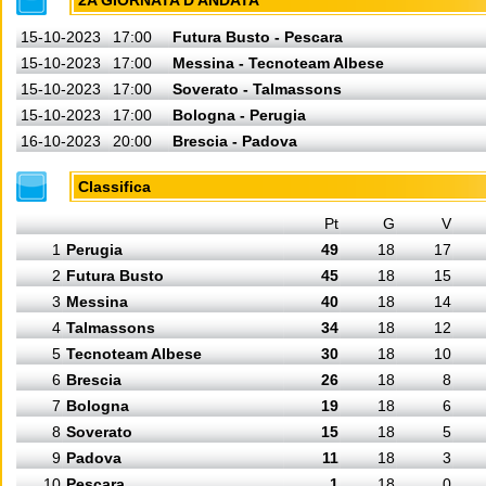
2A GIORNATA D'ANDATA
15-10-2023
17:00
Futura Busto - Pescara
15-10-2023
17:00
Messina - Tecnoteam Albese
15-10-2023
17:00
Soverato - Talmassons
15-10-2023
17:00
Bologna - Perugia
16-10-2023
20:00
Brescia - Padova
Classifica
Pt
G
V
1
Perugia
49
18
17
2
Futura Busto
45
18
15
3
Messina
40
18
14
4
Talmassons
34
18
12
5
Tecnoteam Albese
30
18
10
6
Brescia
26
18
8
7
Bologna
19
18
6
8
Soverato
15
18
5
9
Padova
11
18
3
10
Pescara
1
18
0