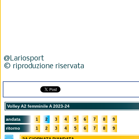
@Lariosport
© riproduzione riservata
Volley A2 femminile A 2023-24
andata
1
2
3
4
5
6
7
8
9
ritorno
1
2
3
4
5
6
7
8
9