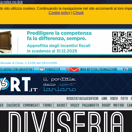
ca rolex no tick
uesto sito utilizza cookies. Continuando la navigazione nel sito acconsenti al loro im
Cookie policy
|
Chiudi
 Tribunale di Como, n.21/06 del 29/11/2006
OLLABORA CON LARIOSPORT
PUBBLICITÀ
INVIA NOTIZIA / SEGNALAZIONE
FA
RISULTATI&CLASSIFICHE
LINK
VIDEO
FOTO
SGS
CALCIOCSI
COMUNICATI
TORNEI
BASKET
VOLLEY
PALLANUOTO
RUGBY
MOTORI
CA