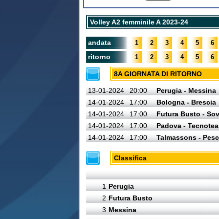
Volley A2 femminile A 2023-24
andata
1
2
3
4
5
6
ritorno
1
2
3
4
5
6
8A GIORNATA DI RITORNO
13-01-2024
20:00
Perugia - Messina
14-01-2024
17:00
Bologna - Brescia
14-01-2024
17:00
Futura Busto - So
14-01-2024
17:00
Padova - Tecnote
14-01-2024
17:00
Talmassons - Pesc
Classifica
1
Perugia
2
Futura Busto
3
Messina