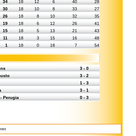
34
18
12
6
40
28
30
18
10
8
33
27
26
18
8
10
32
35
19
18
6
12
26
41
15
18
5
13
21
43
11
18
3
15
16
48
1
18
0
18
7
54
ons
3 - 0
Busto
3 - 2
1 - 3
a
3 - 1
- Perugia
0 - 3
news