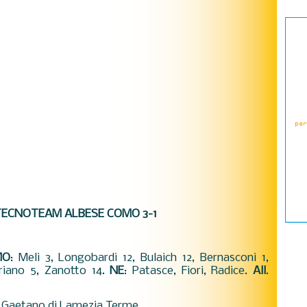
TECNOTEAM ALBESE COMO 3-1
MO
: Meli 3, Longobardi 12, Bulaich 12, Bernasconi 1,
eriano 5, Zanotto 14.
NE
: Patasce, Fiori, Radice.
All
.
 e Gaetano di Lamezia Terme.