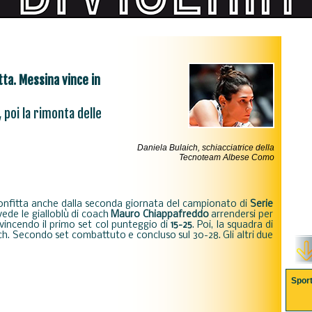
ta. Messina vince in
, poi la rimonta delle
Daniela Bulaich, schiacciatrice della
Tecnoteam Albese Como
onfitta anche dalla seconda giornata del campionato di
Serie
vede le gialloblù di coach
Mauro Chiappafreddo
arrendersi per
vincendo il primo set col punteggio di
15-25
. Poi, la squadra di
ch. Secondo set combattuto e concluso sul 30-28. Gli altri due
Spor