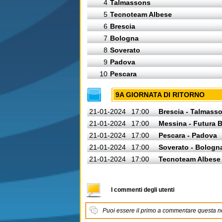
4
Talmassons
5
Tecnoteam Albese
6
Brescia
7
Bologna
8
Soverato
9
Padova
10
Pescara
9A GIORNATA DI RITORNO
21-01-2024
17:00
Brescia - Talmass
21-01-2024
17:00
Messina - Futura 
21-01-2024
17:00
Pescara - Padova
21-01-2024
17:00
Soverato - Bologn
21-01-2024
17:00
Tecnoteam Albese 
I commenti degli utenti
Puoi essere il primo a commentare questa 