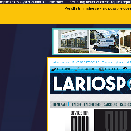
replica rolex oyster 20mm old style
rolex eta swiss
tag heuer women's replica
repli
Per offrirti il miglior servizio possibile q
Lariosport snc - P.IVA 02687090130 - Testata registrata al
CHI SIAMO
REDAZIONE
CONTATTI
C
HOMEPAGE
CALCIO
CALCIOCOMO
CALCIOLND
CALCIO