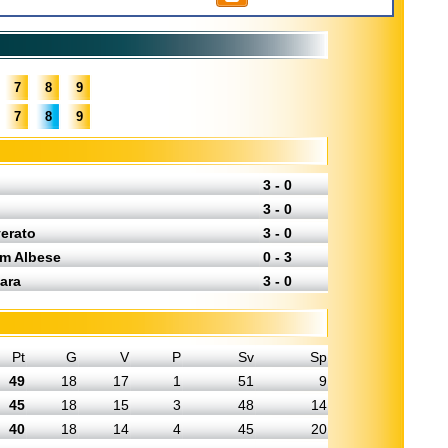
7
8
9
7
8
9
3 - 0
3 - 0
verato
3 - 0
am Albese
0 - 3
ara
3 - 0
Pt
G
V
P
Sv
Sp
49
18
17
1
51
9
45
18
15
3
48
14
40
18
14
4
45
20