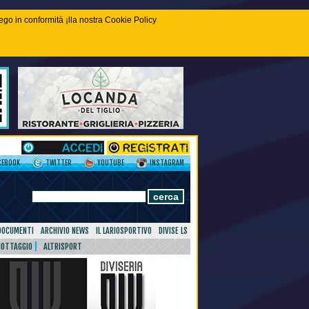
piego in conformità ¡lla nostra Cookie Policy
CEBOOK
TWITTER
YOUTUBE
INSTAGRAM
DOCUMENTI
ARCHIVIO NEWS
IL LARIOSPORTIVO
DIVISE LS
NOTTAGGIO
ALTRISPORT