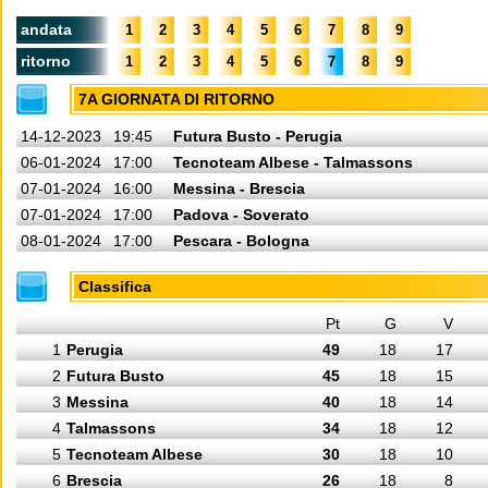
andata
1
2
3
4
5
6
7
8
9
ritorno
1
2
3
4
5
6
7
8
9
7A GIORNATA DI RITORNO
14-12-2023
19:45
Futura Busto - Perugia
06-01-2024
17:00
Tecnoteam Albese - Talmassons
07-01-2024
16:00
Messina - Brescia
07-01-2024
17:00
Padova - Soverato
08-01-2024
17:00
Pescara - Bologna
Classifica
Pt
G
V
1
Perugia
49
18
17
2
Futura Busto
45
18
15
3
Messina
40
18
14
4
Talmassons
34
18
12
5
Tecnoteam Albese
30
18
10
6
Brescia
26
18
8