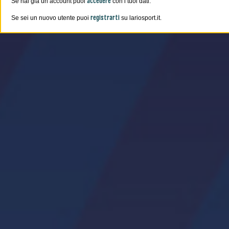
accedere
Se hai già un account puoi
con i tuoi dati.
registrarti
Se sei un nuovo utente puoi
su lariosport.it.