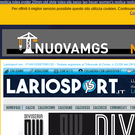
replica rolex oyster 20mm old style
rolex eta swiss
tag heuer women's replica
repli
Per offrirti il miglior servizio possibile questo sito utilizza cookies. Contin
Coo
Lariosport snc - P.IVA 02687090130 - Testata registrata al Tribunale di Como, n.21/06 del 29
CHI SIAMO
REDAZIONE
CONTATTI
COLLABORA CON LARIOSPORT
P
HOMEPAGE
CALCIO
CALCIOCOMO
CALCIOLND
CALCIOSGS
CALCIOCSI
COMUNICATI
TOR