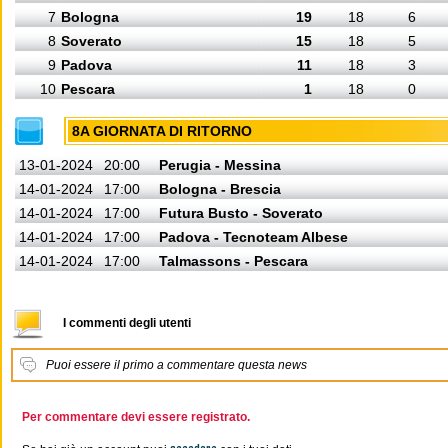
7
Bologna
19
18
6
8
Soverato
15
18
5
9
Padova
11
18
3
10
Pescara
1
18
0
8A GIORNATA DI RITORNO
13-01-2024
20:00
Perugia - Messina
14-01-2024
17:00
Bologna - Brescia
14-01-2024
17:00
Futura Busto - Soverato
14-01-2024
17:00
Padova - Tecnoteam Albese
14-01-2024
17:00
Talmassons - Pescara
I commenti degli utenti
Puoi essere il primo a commentare questa news
Per commentare devi essere registrato.