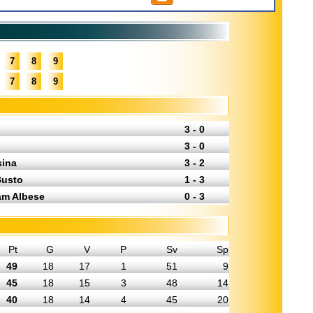
7
8
9
7
8
9
3 - 0
3 - 0
sina
3 - 2
Busto
1 - 3
am Albese
0 - 3
Pt
G
V
P
Sv
Sp
49
18
17
1
51
9
45
18
15
3
48
14
40
18
14
4
45
20