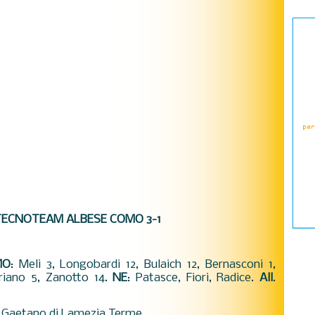
TECNOTEAM ALBESE COMO 3-1
MO
: Meli 3, Longobardi 12, Bulaich 12, Bernasconi 1,
eriano 5, Zanotto 14.
NE
: Patasce, Fiori, Radice.
All
.
 e Gaetano di Lamezia Terme.