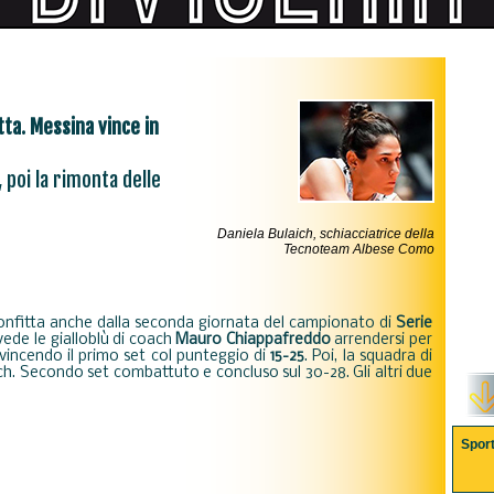
ta. Messina vince in
, poi la rimonta delle
Daniela Bulaich, schiacciatrice della
Tecnoteam Albese Como
onfitta anche dalla seconda giornata del campionato di
Serie
vede le gialloblù di coach
Mauro Chiappafreddo
arrendersi per
vincendo il primo set col punteggio di
15-25
. Poi, la squadra di
ch. Secondo set combattuto e concluso sul 30-28. Gli altri due
Spor