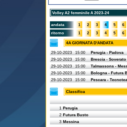
Volley A2 femminile A 2023-24
andata
1
2
3
4
5
6
ritorno
1
2
3
4
5
6
4A GIORNATA D'ANDATA
29-10-2023
15:00
Perugia - Padova
29-10-2023
15:00
Brescia - Soverato
29-10-2023
15:00
Talmassons - Mes
29-10-2023
15:00
Bologna - Futura 
29-10-2023
15:00
Pescara - Tecnote
Classifica
1
Perugia
2
Futura Busto
3
Messina