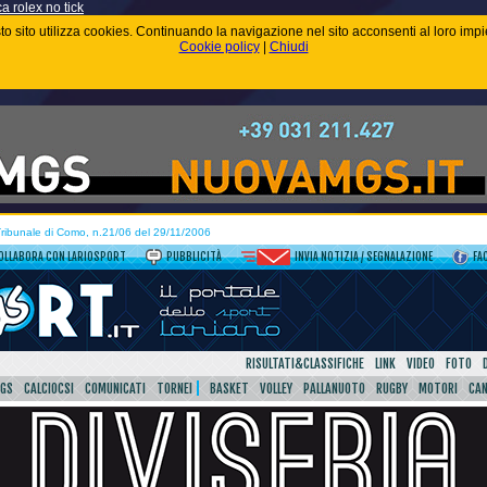
ca rolex no tick
uesto sito utilizza cookies. Continuando la navigazione nel sito acconsenti al loro im
Cookie policy
|
Chiudi
 Tribunale di Como, n.21/06 del 29/11/2006
OLLABORA CON LARIOSPORT
PUBBLICITÀ
INVIA NOTIZIA / SEGNALAZIONE
FA
RISULTATI&CLASSIFICHE
LINK
VIDEO
FOTO
SGS
CALCIOCSI
COMUNICATI
TORNEI
BASKET
VOLLEY
PALLANUOTO
RUGBY
MOTORI
CA