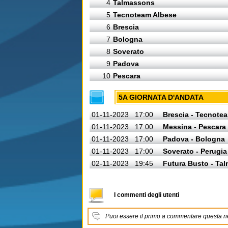
4
Talmassons
5
Tecnoteam Albese
6
Brescia
7
Bologna
8
Soverato
9
Padova
10
Pescara
5A GIORNATA D'ANDATA
01-11-2023
17:00
Brescia - Tecnote
01-11-2023
17:00
Messina - Pescara
01-11-2023
17:00
Padova - Bologna
01-11-2023
17:00
Soverato - Perugia
02-11-2023
19:45
Futura Busto - Ta
I commenti degli utenti
Puoi essere il primo a commentare questa 