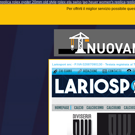
replica rolex oyster 20mm old style
rolex eta swiss
tag heuer women's replica
repli
Per offrirti il miglior servizio possibile q
Lariosport snc - P.IVA 02687090130 - Testata registrata al
CHI SIAMO
REDAZIONE
CONTATTI
C
HOMEPAGE
CALCIO
CALCIOCOMO
CALCIOLND
CALCIO