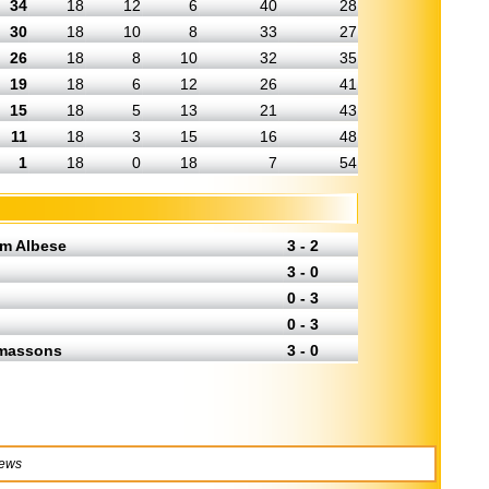
34
18
12
6
40
28
30
18
10
8
33
27
26
18
8
10
32
35
19
18
6
12
26
41
15
18
5
13
21
43
11
18
3
15
16
48
1
18
0
18
7
54
am Albese
3 - 2
3 - 0
0 - 3
0 - 3
lmassons
3 - 0
news