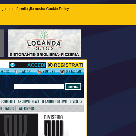
piego in conformità ¡lla nostra Cookie Policy
CEBOOK
TWITTER
YOUTUBE
INSTAGRAM
DOCUMENTI
ARCHIVIO NEWS
IL LARIOSPORTIVO
DIVISE LS
NOTTAGGIO
ALTRISPORT