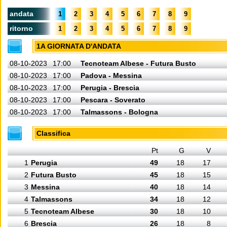
andata
1
2
3
4
5
6
7
8
9
ritorno
1
2
3
4
5
6
7
8
9
1A GIORNATA D'ANDATA
08-10-2023
17:00
Tecnoteam Albese - Futura Busto
08-10-2023
17:00
Padova - Messina
08-10-2023
17:00
Perugia - Brescia
08-10-2023
17:00
Pescara - Soverato
08-10-2023
17:00
Talmassons - Bologna
Classifica
Pt
G
V
1
Perugia
49
18
17
2
Futura Busto
45
18
15
3
Messina
40
18
14
4
Talmassons
34
18
12
5
Tecnoteam Albese
30
18
10
6
Brescia
26
18
8