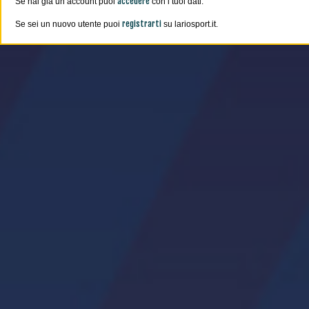
accedere
Se hai già un account puoi
con i tuoi dati.
registrarti
Se sei un nuovo utente puoi
su lariosport.it.