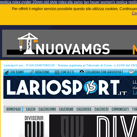
replica rolex oyster 20mm old style
rolex eta swiss
tag heuer women's replica
repli
Per offrirti il miglior servizio possibile questo sito utilizza cookies. Contin
Coo
Lariosport snc - P.IVA 02687090130 - Testata registrata al Tribunale di Como, n.21/06 del 29
CHI SIAMO
REDAZIONE
CONTATTI
COLLABORA CON LARIOSPORT
P
HOMEPAGE
CALCIO
CALCIOCOMO
CALCIOLND
CALCIOSGS
CALCIOCSI
COMUNICATI
TOR