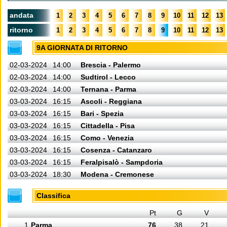
andata
1
2
3
4
5
6
7
8
9
10
11
12
13
ritorno
1
2
3
4
5
6
7
8
9
10
11
12
13
9A GIORNATA DI RITORNO
02-03-2024
14:00
Brescia - Palermo
02-03-2024
14:00
Sudtirol - Lecco
02-03-2024
14:00
Ternana - Parma
03-03-2024
16:15
Ascoli - Reggiana
03-03-2024
16:15
Bari - Spezia
03-03-2024
16:15
Cittadella - Pisa
03-03-2024
16:15
Como - Venezia
03-03-2024
16:15
Cosenza - Catanzaro
03-03-2024
16:15
Feralpisalò - Sampdoria
03-03-2024
18:30
Modena - Cremonese
Classifica
Pt
G
V
1
Parma
76
38
21