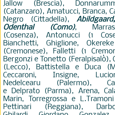
Jallow
(Brescia), Donnarum
(Catanzaro),
Amatucci, Branca, C
Negro
(Cittadella),
Abildgaar
Odenthal (Como)
, Marra
(Cosenza),
Antonucci (1 Cose
Bianchetti,
Ghiglione, Okere
(Cremonese), Falletti (1 Cremo
Bergonzi e
Tonetto (Feralpisalò),
(Lecco),
Battistella e Duca (M
Ceccaroni, Insigne, Luc
Nedelcearu
(Palermo),
C
e
Delprato
(Parma), Arena,
Cal
Marin,
Torregrossa e L.Tramoni
Pettinari (Reggiana), Da