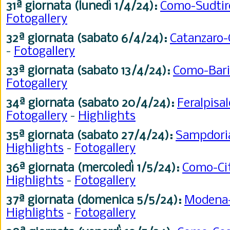
31ª
giornata (lunedì 1/4/24):
Como-Sudtir
Fotogallery
32ª
giornata (sabato 6/4/24):
Catanzaro
-
Fotogallery
33ª
giornata (sabato 13/4/24):
Como-Bar
Fotogallery
34ª
giornata (sabato 20/4/24):
Feralpis
Fotogallery
-
Highlights
35ª
giornata (sabato 27/4/24):
Sampdor
Highlights
-
Fotogallery
36ª
giornata (mercoledì 1/5/24):
Como-Cit
Highlights
-
Fotogallery
37ª
giornata
(domenica 5/5/24):
Modena
Highlights
-
Fotogallery