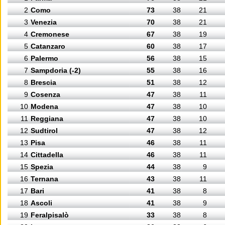
2
Como
73
38
21
3
Venezia
70
38
21
4
Cremonese
67
38
19
5
Catanzaro
60
38
17
6
Palermo
56
38
15
7
Sampdoria (-2)
55
38
16
8
Brescia
51
38
12
9
Cosenza
47
38
11
10
Modena
47
38
10
11
Reggiana
47
38
10
12
Sudtirol
47
38
12
13
Pisa
46
38
11
14
Cittadella
46
38
11
15
Spezia
44
38
9
16
Ternana
43
38
11
17
Bari
41
38
8
18
Ascoli
41
38
9
19
Feralpisalò
33
38
8