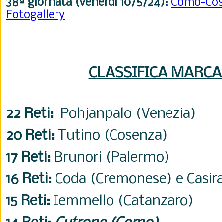
38ª
giornata (venerdì 10/5/24):
Como-Co
Fotogallery
CLASSIFICA MARCA
22 Reti:
Pohjanpalo (Venezia)
20 Reti:
Tutino (Cosenza)
17 Reti:
Brunori (Palermo)
16 Reti:
Coda (Cremonese) e
Casir
15 Reti:
Iemmello (Catanzaro)