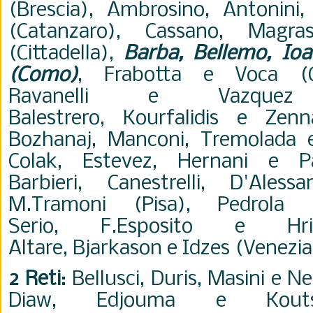
(Brescia),
Ambrosino,
Antonini
(Catanzaro), Cassano,
Magr
(Cittadella),
Barba,
Bellemo, I
oa
(Como)
, Frabotta e Voca (Co
Ravanelli e
Vazquez
Balestrero, Kourfalidis e Zenna
Bozhanaj,
Manconi, Tremolada 
Colak, Estevez, Hernani e Pa
Barbieri,
Canestrelli, D'Ales
M.Tramoni (Pisa), Pedrola (
Serio,
F.Esposito e
Hr
Altare,
Bjarkason
e
Idzes
(Venezia
2 Reti
: Bellusci, Duris, Masini e N
Diaw,
Edjouma e
Kout