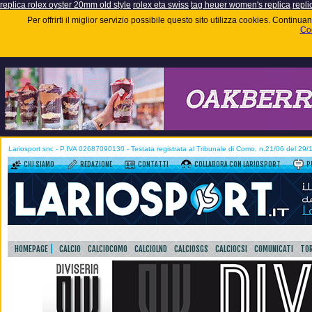
replica rolex oyster 20mm old style
rolex eta swiss
tag heuer women's replica
repli
Per offrirti il miglior servizio possibile questo sito utilizza cookies. Contin
Coo
Lariosport snc - P.IVA 02687090130 - Testata registrata al Tribunale di Como, n.21/06 del 29
CHI SIAMO
REDAZIONE
CONTATTI
COLLABORA CON LARIOSPORT
P
HOMEPAGE
CALCIO
CALCIOCOMO
CALCIOLND
CALCIOSGS
CALCIOCSI
COMUNICATI
TOR