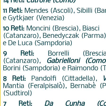
14 Reti:
Cutrone (Como)
11 Reti
: Mendes (Ascoli),
Sibilli (Ba
e
Gytkjaer (Venezia)
10 Reti
:
Moncini (Brescia),
Biasci
(Catanzaro),
Benedyczak
(Parma
e
De Luca (Sampdoria)
9 Reti
:
Borrelli (Bres
(Catanzaro),
Gabrielloni (Como
Borini (Sampdoria) e
Raimondo (T
8 Reti
:
Pandolfi (Cittadella),
V
Mantia (Feralpisalò)
,
Bernabè (
(Sudtirol)
7 Reti
:
Da Cunha (Co