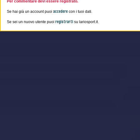
Per commentare devi essere registrato.
accedere
Se hai già un account puoi
con i tuoi dati.
registrarti
Se sei un nuovo utente puoi
su lariosport.it.