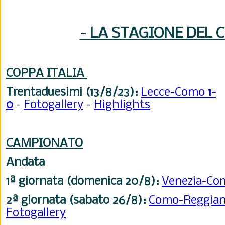
- LA STAGIONE DEL 
COPPA ITALIA
Trentaduesimi (13/8/23):
Lecce-Como
1-
0
-
Fotogallery
-
Highlights
CAMPIONATO
Andata
1ª giornata (domenica 20/8):
Venezia-C
2ª giornata (sabato 26/8):
Como-Reggia
Fotogallery