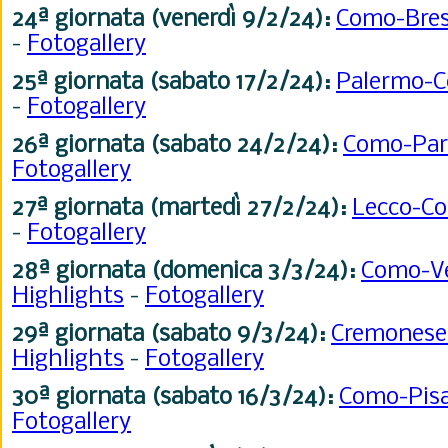
24ª
giornata (venerdì 9/2/24):
Como-Bre
-
Fotogallery
25ª
giornata (sabato 17/2/24):
Palermo-
-
Fotogallery
26ª
giornata (sabato 24/2/24):
Como-Pa
Fotogallery
27ª
giornata (martedì 27/2/24):
Lecco-C
-
Fotogallery
28ª
giornata (domenica 3/3/24):
Como-V
Highlights
-
Fotogallery
29ª
giornata (sabato 9/3/24):
Cremones
Highlights
-
Fotogallery
30ª
giornata (sabato 16/3/24):
Como-Pis
Fotogallery