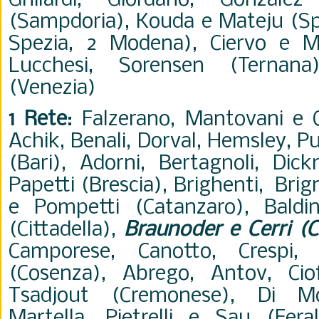
Ghilardi,
Giordano, Gonzal
(Sampdoria), Kouda e Mateju (Spez
Spezia, 2 Modena),
Ciervo e
M
Lucchesi, Sorensen (Ternana
(Venezia)
1 Rete
: Falzerano, Mantovani e Q
Achik, Benali, Dorval, Hemsley, Puc
(Bari), Adorni, Bertagnoli, Di
Papetti (Brescia), Brighenti, Brign
e Pompetti (Catanzaro), Baldin
(Cittadella),
Braunoder e Cerri (
Camporese, Canotto, Crespi, 
(Cosenza), Abrego, Antov, Ciof
Tsadjout (Cremonese), Di Mol
Martella, Pietrelli e Sau (Feral