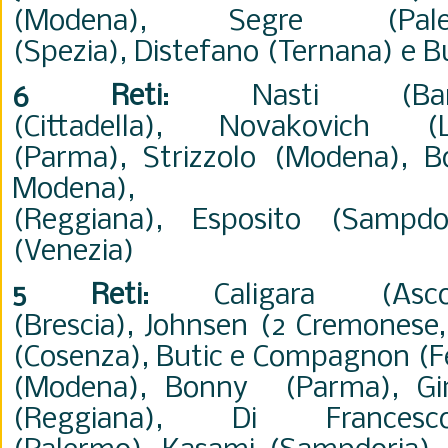
(Modena),
Segre (Pa
(Spezia),
Distefano
(Ternana)
e Bu
6 Reti
:
Nasti (B
(Cittadella),
Novakovich 
(Parma),
Strizzolo (Modena),
B
Moden
(Reggiana),
Esposito
(Sampdo
(Venezia)
5 Reti
:
Caligara (As
(Brescia)
,
Johnsen (2 Cremonese,
(Cosenza),
Butic
e
Compagnon
(F
(Modena),
Bonny (Parma),
Gi
(Reggiana)
,
Di Frances