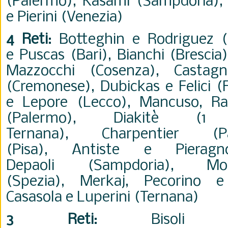
(Palermo)
,
Kasami
(Sampdoria)
e Pierini (Venezia)
4 Reti
:
Botteghin
e Rodriguez (
e
Puscas (Bari),
Bianchi (Brescia
Mazzocchi
(Cosenza),
Castag
(Cremonese)
,
Dubickas
e Felici (
e
Lepore (Lecco), Mancuso,
R
(Palermo)
,
Diakitè (1
Ternana),
Charpentier
(
(Pisa),
Antiste e
Pieragn
Depaoli
(Sampdoria),
M
(Spezia),
Merkaj,
Pecorino e 
Casasola e Luperini (Ternana)
3 Reti
:
Biso