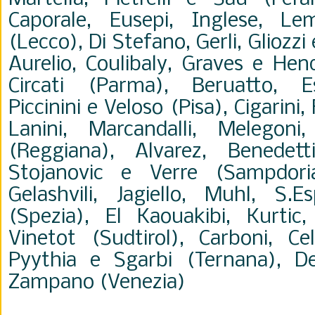
Caporale, Eusepi, Inglese, L
(Lecco), Di Stefano, Gerli, Gliozz
Aurelio, Coulibaly, Graves e Hen
Circati (Parma), Beruatto, E
Piccinini e Veloso (Pisa), Cigarini
Lanini, Marcandalli, Melegon
(Reggiana), Alvarez, Benedett
Stojanovic e Verre (Sampdoria)
Gelashvili, Jagiello, Muhl, S.E
(Spezia), El Kaouakibi, Kurtic
Vinetot (Sudtirol), Carboni, Celli
Pyythia e Sgarbi (Ternana), De
Zampano (Venezia)