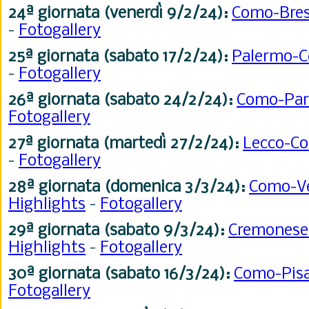
24ª
giornata (venerdì 9/2/24):
Como-Bre
-
Fotogallery
25ª
giornata (sabato 17/2/24):
Palermo-
-
Fotogallery
26ª
giornata (sabato 24/2/24):
Como-Pa
Fotogallery
27ª
giornata (martedì 27/2/24):
Lecco-C
-
Fotogallery
28ª
giornata (domenica 3/3/24):
Como-V
Highlights
-
Fotogallery
29ª
giornata (sabato 9/3/24):
Cremones
Highlights
-
Fotogallery
30ª
giornata (sabato 16/3/24):
Como-Pis
Fotogallery