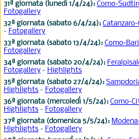
31ª
giornata (lunedì 1/4/24):
Como-Sudtir
Fotogallery
32ª
giornata (sabato 6/4/24):
Catanzaro
-
Fotogallery
33ª
giornata (sabato 13/4/24):
Como-Bar
Fotogallery
34ª
giornata (sabato 20/4/24):
Feralpis
Fotogallery
-
Highlights
35ª
giornata (sabato 27/4/24):
Sampdor
Highlights
-
Fotogallery
36ª
giornata (mercoledì 1/5/24):
Como-Cit
Highlights
-
Fotogallery
37ª
giornata
(domenica 5/5/24):
Modena
Highlights
-
Fotogallery