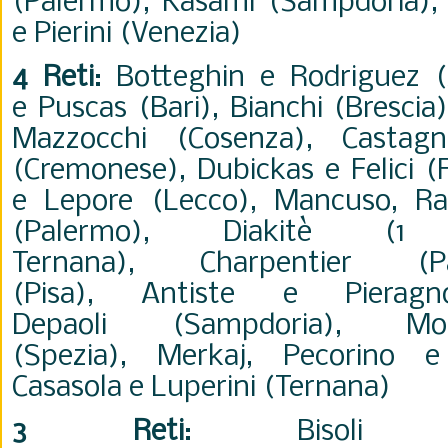
(Palermo)
,
Kasami
(Sampdoria)
e Pierini (Venezia)
4 Reti
:
Botteghin
e Rodriguez (
e
Puscas (Bari),
Bianchi (Brescia
Mazzocchi
(Cosenza),
Castag
(Cremonese)
,
Dubickas
e Felici (
e
Lepore (Lecco), Mancuso,
R
(Palermo)
,
Diakitè (1
Ternana),
Charpentier
(
(Pisa),
Antiste e
Pieragn
Depaoli
(Sampdoria),
M
(Spezia),
Merkaj,
Pecorino e 
Casasola e Luperini (Ternana)
3 Reti
:
Biso