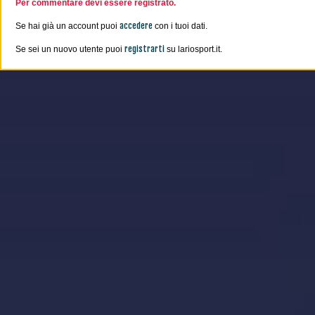
Per commentare devi essere registrato.
accedere
Se hai già un account puoi
con i tuoi dati.
registrarti
Se sei un nuovo utente puoi
su lariosport.it.