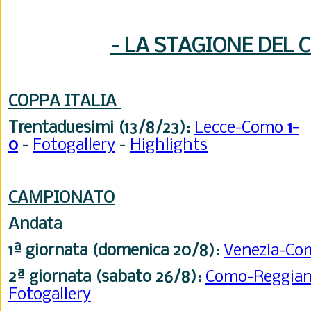
- LA STAGIONE DEL 
COPPA ITALIA
Trentaduesimi (13/8/23):
Lecce-Como
1-
0
-
Fotogallery
-
Highlights
CAMPIONATO
Andata
1ª giornata (domenica 20/8):
Venezia-C
2ª giornata (sabato 26/8):
Como-Reggia
Fotogallery