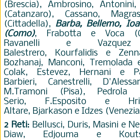
(Brescia),
Ambrosino,
Antonini
(Catanzaro), Cassano,
Magr
(Cittadella),
Barba,
Bellemo, I
oa
(Como)
, Frabotta e Voca (Co
Ravanelli e
Vazquez
Balestrero, Kourfalidis e Zenna
Bozhanaj,
Manconi, Tremolada 
Colak, Estevez, Hernani e Pa
Barbieri,
Canestrelli, D'Ales
M.Tramoni (Pisa), Pedrola (
Serio,
F.Esposito e
Hr
Altare,
Bjarkason
e
Idzes
(Venezia
2 Reti
: Bellusci, Duris, Masini e N
Diaw,
Edjouma e
Kout