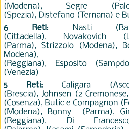
(Modena),
Segre (Pa
(Spezia),
Distefano
(Ternana)
e Bu
6 Reti
:
Nasti (B
(Cittadella),
Novakovich 
(Parma),
Strizzolo (Modena),
B
Moden
(Reggiana),
Esposito
(Sampdo
(Venezia)
5 Reti
:
Caligara (As
(Brescia)
,
Johnsen (2 Cremonese,
(Cosenza),
Butic
e
Compagnon
(F
(Modena),
Bonny (Parma),
Gi
(Reggiana)
,
Di Frances