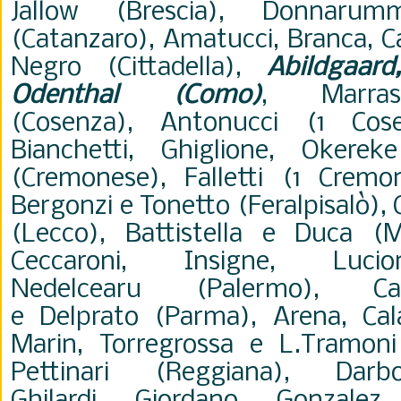
Jallow
(Brescia), Donnarum
(Catanzaro),
Amatucci, Branca, C
Negro
(Cittadella),
Abildgaar
Odenthal (Como)
, Marra
(Cosenza),
Antonucci (1 Cose
Bianchetti,
Ghiglione, Okere
(Cremonese), Falletti (1 Cremo
Bergonzi e
Tonetto (Feralpisalò),
(Lecco),
Battistella e Duca (M
Ceccaroni, Insigne, Luc
Nedelcearu
(Palermo),
C
e
Delprato
(Parma), Arena,
Cal
Marin,
Torregrossa e L.Tramoni
Pettinari (Reggiana), Da