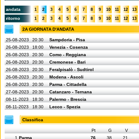
andata
1
2
3
4
5
6
7
8
9
10
11
12
13
ritorno
1
2
3
4
5
6
7
8
9
10
11
12
13
2A GIORNATA D'ANDATA
25-08-2023
20:30
Sampdoria - Pisa
26-08-2023
18:00
Venezia - Cosenza
26-08-2023
20:30
Como - Reggiana
26-08-2023
20:30
Cremonese - Bari
26-08-2023
20:30
Feralpisalò - Sudtirol
26-08-2023
20:30
Modena - Ascoli
26-08-2023
20:30
Parma - Cittadella
27-08-2023
20:30
Catanzaro - Ternana
08-11-2023
18:30
Palermo - Brescia
08-11-2023
18:30
Lecco - Spezia
Classifica
Pt
G
V
1
Parma
76
38
21