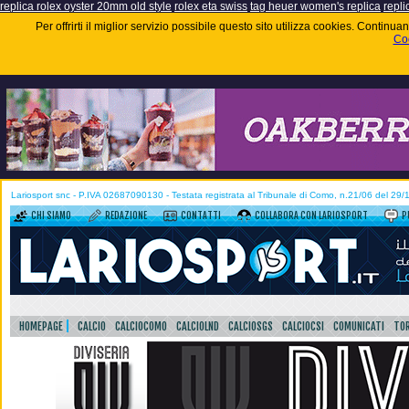
replica rolex oyster 20mm old style
rolex eta swiss
tag heuer women's replica
repli
Per offrirti il miglior servizio possibile questo sito utilizza cookies. Contin
Coo
Lariosport snc - P.IVA 02687090130 - Testata registrata al Tribunale di Como, n.21/06 del 29
CHI SIAMO
REDAZIONE
CONTATTI
COLLABORA CON LARIOSPORT
P
HOMEPAGE
CALCIO
CALCIOCOMO
CALCIOLND
CALCIOSGS
CALCIOCSI
COMUNICATI
TOR