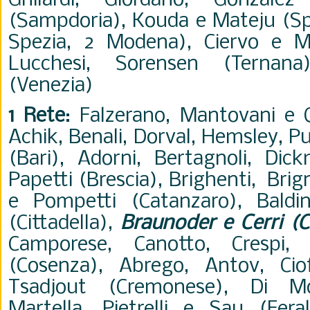
Ghilardi,
Giordano, Gonzal
(Sampdoria), Kouda e Mateju (Spez
Spezia, 2 Modena),
Ciervo e
M
Lucchesi, Sorensen (Ternana
(Venezia)
1 Rete
: Falzerano, Mantovani e Q
Achik, Benali, Dorval, Hemsley, Puc
(Bari), Adorni, Bertagnoli, Di
Papetti (Brescia), Brighenti, Brign
e Pompetti (Catanzaro), Baldin
(Cittadella),
Braunoder e Cerri (
Camporese, Canotto, Crespi, 
(Cosenza), Abrego, Antov, Ciof
Tsadjout (Cremonese), Di Mol
Martella, Pietrelli e Sau (Feral