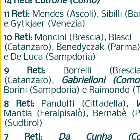
14 Reti:
Cutrone (Como)
11 Reti
: Mendes (Ascoli),
Sibilli (Ba
e
Gytkjaer (Venezia)
10 Reti
:
Moncini (Brescia),
Biasci
(Catanzaro),
Benedyczak
(Parma
e
De Luca (Sampdoria)
9 Reti
:
Borrelli (Bres
(Catanzaro),
Gabrielloni (Como
Borini (Sampdoria) e
Raimondo (T
8 Reti
:
Pandolfi (Cittadella),
V
Mantia (Feralpisalò)
,
Bernabè (
(Sudtirol)
7 Reti
:
Da Cunha (Co