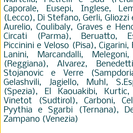
Caporale, Eusepi, Inglese, L
(Lecco), Di Stefano, Gerli, Gliozz
Aurelio, Coulibaly, Graves e Hen
Circati (Parma), Beruatto, E
Piccinini e Veloso (Pisa), Cigarini
Lanini, Marcandalli, Melegon
(Reggiana), Alvarez, Benedett
Stojanovic e Verre (Sampdoria)
Gelashvili, Jagiello, Muhl, S.E
(Spezia), El Kaouakibi, Kurtic
Vinetot (Sudtirol), Carboni, Celli
Pyythia e Sgarbi (Ternana), De
Zampano (Venezia)