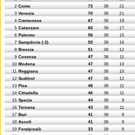
2
Como
73
38
21
3
Venezia
70
38
21
4
Cremonese
67
38
19
5
Catanzaro
60
38
17
6
Palermo
56
38
15
7
Sampdoria (-2)
55
38
16
8
Brescia
51
38
12
9
Cosenza
47
38
11
10
Modena
47
38
10
11
Reggiana
47
38
10
12
Sudtirol
47
38
12
13
Pisa
46
38
11
14
Cittadella
46
38
11
15
Spezia
44
38
9
16
Ternana
43
38
11
17
Bari
41
38
8
18
Ascoli
41
38
9
19
Feralpisalò
33
38
8