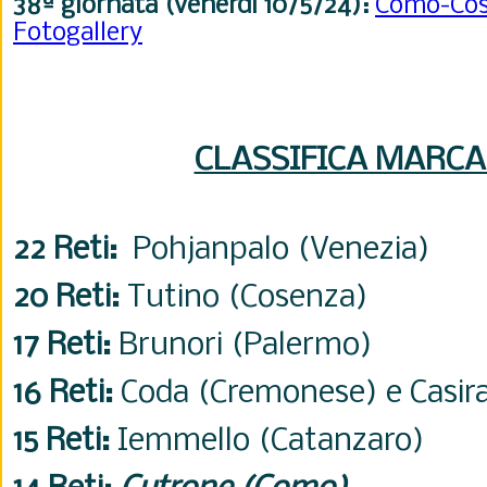
38ª
giornata (venerdì 10/5/24):
Como-Co
Fotogallery
CLASSIFICA MARCA
22 Reti:
Pohjanpalo (Venezia)
20 Reti:
Tutino (Cosenza)
17 Reti:
Brunori (Palermo)
16 Reti:
Coda (Cremonese) e
Casir
15 Reti:
Iemmello (Catanzaro)