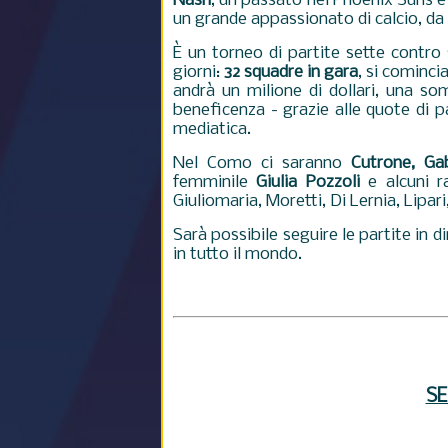
Nash
, un passato nei Phoenix Suns e 
un grande appassionato di calcio, da
È un torneo di partite sette contro
giorni:
32 squadre in gara
, si cominci
andrà un milione di dollari, una s
beneficenza - grazie alle quote di p
mediatica.
Nel Como ci saranno
Cutrone, Gab
femminile
Giulia Pozzoli
e alcuni r
Giuliomaria, Moretti, Di Lernia, Lipa
Sarà possibile seguire le partite in d
in tutto il mondo.
SE