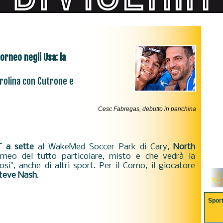
orneo negli Usa: la
rolina con Cutrone e
Cesc Fabregas, debutto in panchina
 a sette
al WakeMed Soccer Park di Cary,
North
orneo del tutto particolare, misto e che vedrà la
osi", anche di altri sport. Per il Como, il giocatore
teve Nash
.
Spor