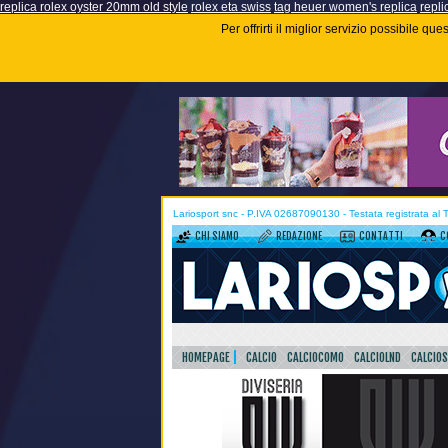
replica rolex oyster 20mm old style
rolex eta swiss
tag heuer women's replica
repli
Per offrirti il miglior servizio possibile q
Lariosport snc - P.IVA 02687090130 - Testata registrata al
CHI SIAMO
REDAZIONE
CONTATTI
C
HOMEPAGE
CALCIO
CALCIOCOMO
CALCIOLND
CALCIO