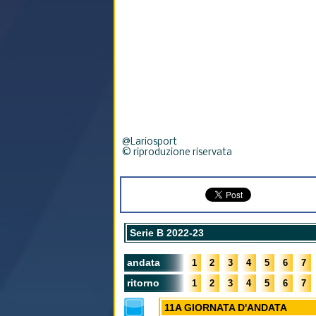
@Lariosport
© riproduzione riservata
Serie B 2022-23
andata
1
2
3
4
5
6
7
ritorno
1
2
3
4
5
6
7
11A GIORNATA D'ANDATA