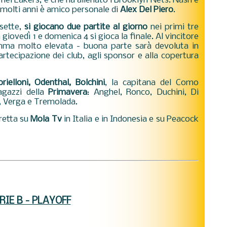
nei Lakers, e che ha allenato i Brooklyn Nets. Nash è
 molti anni è amico personale di
Alex Del Piero
.
 sette,
si giocano due partite al giorno
nei primi tre
a giovedì 1 e domenica 4 si gioca la finale. Al vincitore
omma molto elevata - buona parte sarà devoluta in
artecipazione dei club, agli sponsor e alla copertura
rielloni, Odenthal, Bolchini
, la capitana del Como
agazzi della
Primavera
: Anghel, Ronco, Duchini, Di
ri, Verga e Tremolada.
iretta su
Mola Tv
in Italia e in Indonesia e su Peacock
RIE B - PLAYOFF