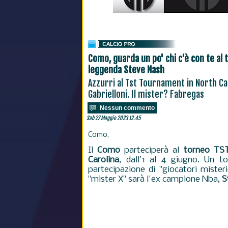
Como, guarda un po' chi c'è con te al t
leggenda Steve Nash
Azzurri al Tst Tournament in North Ca
Gabrielloni. Il mister? Fabregas
Nessun commento
Sab 27 Maggio 2023 12.45
Como,
Il
Como
parteciperà al
torneo TST
Carolina
, dall'1 al 4 giugno. Un t
partecipazione di "giocatori misteri
"mister X" sarà l'ex campione Nba,
S