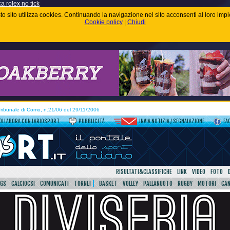
ca rolex no tick
uesto sito utilizza cookies. Continuando la navigazione nel sito acconsenti al loro im
Cookie policy
|
Chiudi
 Tribunale di Como, n.21/06 del 29/11/2006
OLLABORA CON LARIOSPORT
PUBBLICITÀ
INVIA NOTIZIA / SEGNALAZIONE
FA
RISULTATI&CLASSIFICHE
LINK
VIDEO
FOTO
SGS
CALCIOCSI
COMUNICATI
TORNEI
BASKET
VOLLEY
PALLANUOTO
RUGBY
MOTORI
CA