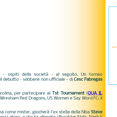
i - ospiti della società - al seguito. Un torneo
il debutto - sebbene non ufficiale - di
Cesc Fabregas
rolina, per partecipare al
Tst Tournament
(
QUA IL
rà Wrexham Red Dragons, US Women e Say Word FC: il
ina come mister,
giocherà l'ex stella della Nba
Steve