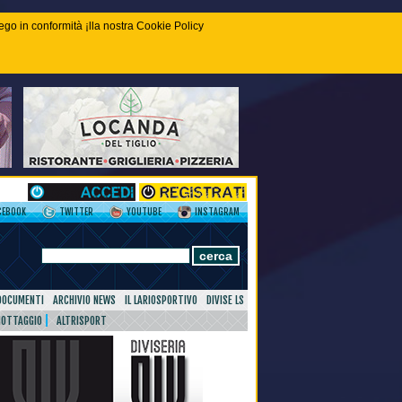
piego in conformità ¡lla nostra Cookie Policy
CEBOOK
TWITTER
YOUTUBE
INSTAGRAM
DOCUMENTI
ARCHIVIO NEWS
IL LARIOSPORTIVO
DIVISE LS
NOTTAGGIO
ALTRISPORT