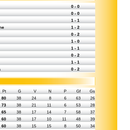
0 - 0
0 - 0
1 - 1
ne
1 - 2
0 - 2
1 - 0
1 - 1
0 - 2
1 - 1
a
0 - 2
Pt
G
V
N
P
Gf
Gs
80
38
24
8
6
63
26
73
38
21
11
6
53
28
65
38
17
14
7
58
37
60
38
17
10
11
48
39
60
38
15
15
8
50
34