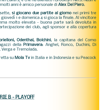
nei Lakers, e che ha allenato i Brooklyn Nets. Nash è
 molti anni è amico personale di
Alex Del Piero
.
 sette,
si giocano due partite al giorno
nei primi tre
a giovedì 1 e domenica 4 si gioca la finale. Al vincitore
omma molto elevata - buona parte sarà devoluta in
artecipazione dei club, agli sponsor e alla copertura
rielloni, Odenthal, Bolchini
, la capitana del Como
agazzi della
Primavera
: Anghel, Ronco, Duchini, Di
ri, Verga e Tremolada.
iretta su
Mola Tv
in Italia e in Indonesia e su Peacock
RIE B - PLAYOFF