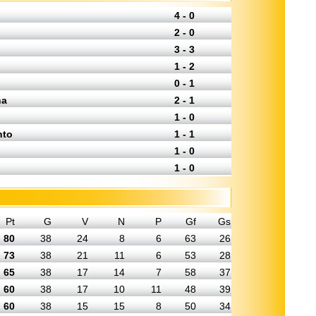
4 - 0
2 - 0
3 - 3
1 - 2
0 - 1
na
2 - 1
1 - 0
nto
1 - 1
1 - 0
1 - 0
Pt
G
V
N
P
Gf
Gs
80
38
24
8
6
63
26
73
38
21
11
6
53
28
65
38
17
14
7
58
37
60
38
17
10
11
48
39
60
38
15
15
8
50
34