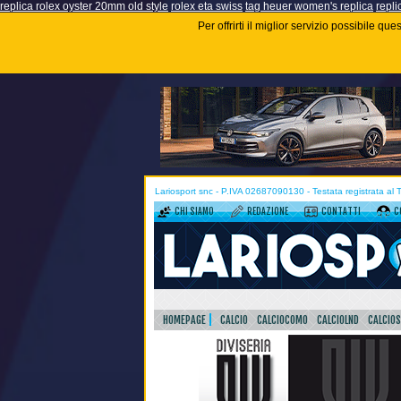
replica rolex oyster 20mm old style
rolex eta swiss
tag heuer women's replica
repli
Per offrirti il miglior servizio possibile q
Lariosport snc - P.IVA 02687090130 - Testata registrata al
CHI SIAMO
REDAZIONE
CONTATTI
C
HOMEPAGE
CALCIO
CALCIOCOMO
CALCIOLND
CALCIO