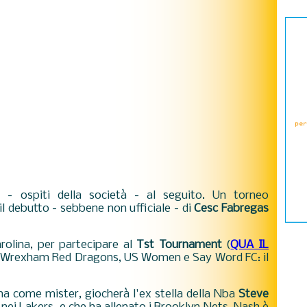
i - ospiti della società - al seguito. Un torneo
il debutto - sebbene non ufficiale - di
Cesc Fabregas
rolina, per partecipare al
Tst Tournament
(
QUA IL
rà Wrexham Red Dragons, US Women e Say Word FC: il
ina come mister,
giocherà l'ex stella della Nba
Steve