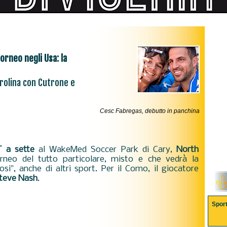
orneo negli Usa: la
rolina con Cutrone e
Cesc Fabregas, debutto in panchina
 a sette
al WakeMed Soccer Park di Cary,
North
orneo del tutto particolare, misto e che vedrà la
osi", anche di altri sport. Per il Como, il giocatore
teve Nash
.
Spor