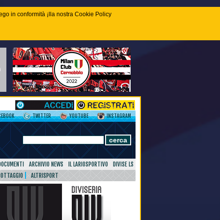
piego in conformità ¡lla nostra Cookie Policy
CEBOOK
TWITTER
YOUTUBE
INSTAGRAM
DOCUMENTI
ARCHIVIO NEWS
IL LARIOSPORTIVO
DIVISE LS
NOTTAGGIO
ALTRISPORT