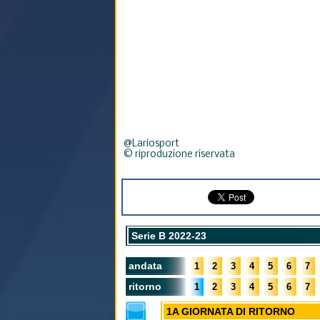
@Lariosport
© riproduzione riservata
Serie B 2022-23
andata
1
2
3
4
5
6
7
ritorno
1
2
3
4
5
6
7
1A GIORNATA DI RITORNO