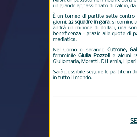
Nash
, un passato nei Phoenix Suns e 
un grande appassionato di calcio, da
È un torneo di partite sette contro
giorni:
32 squadre in gara
, si cominci
andrà un milione di dollari, una s
beneficenza - grazie alle quote di p
mediatica.
Nel Como ci saranno
Cutrone, Gab
femminile
Giulia Pozzoli
e alcuni r
Giuliomaria, Moretti, Di Lernia, Lipa
Sarà possibile seguire le partite in d
in tutto il mondo.
SE