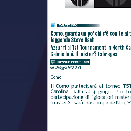
Como, guarda un po' chi c'è con te al t
leggenda Steve Nash
Azzurri al Tst Tournament in North Ca
Gabrielloni. Il mister? Fabregas
Nessun commento
Sab 27 Maggio 2023 12.45
Como,
Il
Como
parteciperà al
torneo TST
Carolina
, dall'1 al 4 giugno. Un t
partecipazione di "giocatori misteri
"mister X" sarà l'ex campione Nba,
S