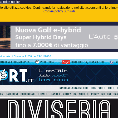
ca rolex no tick
uesto sito utilizza cookies. Continuando la navigazione nel sito acconsenti al loro im
Cookie policy
|
Chiudi
 Tribunale di Como, n.21/06 del 29/11/2006
OLLABORA CON LARIOSPORT
PUBBLICITÀ
INVIA NOTIZIA / SEGNALAZIONE
FA
RISULTATI&CLASSIFICHE
LINK
VIDEO
FOTO
SGS
CALCIOCSI
COMUNICATI
TORNEI
BASKET
VOLLEY
PALLANUOTO
RUGBY
MOTORI
CA