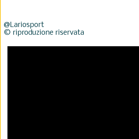
@Lariosport
© riproduzione riservata