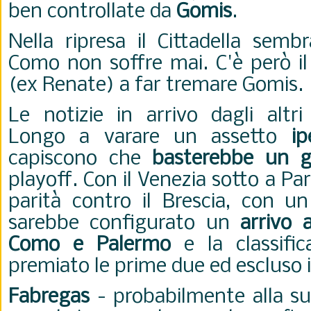
ben controllate da
Gomis
.
Nella ripresa il Cittadella semb
Como non soffre mai. C'è però il
(ex Renate) a far tremare Gomis.
Le notizie in arrivo dagli altr
Longo a varare un assetto
ip
capiscono che
basterebbe un g
playoff. Con il Venezia sotto a Pa
parità contro il Brescia, con u
sarebbe configurato un
arrivo 
Como e Palermo
e la classifi
premiato le prime due ed escluso i 
Fabregas
- probabilmente alla su