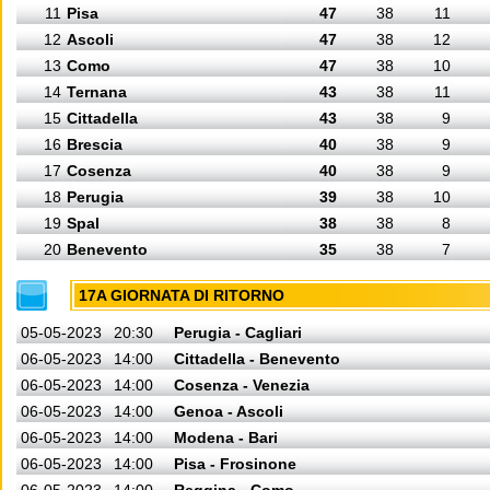
11
Pisa
47
38
11
12
Ascoli
47
38
12
13
Como
47
38
10
14
Ternana
43
38
11
15
Cittadella
43
38
9
16
Brescia
40
38
9
17
Cosenza
40
38
9
18
Perugia
39
38
10
19
Spal
38
38
8
20
Benevento
35
38
7
17A GIORNATA DI RITORNO
05-05-2023
20:30
Perugia - Cagliari
06-05-2023
14:00
Cittadella - Benevento
06-05-2023
14:00
Cosenza - Venezia
06-05-2023
14:00
Genoa - Ascoli
06-05-2023
14:00
Modena - Bari
06-05-2023
14:00
Pisa - Frosinone