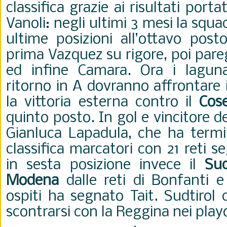
classifica grazie ai risultati porta
Vanoli: negli ultimi 3 mesi la squa
ultime posizioni all’ottavo pos
prima Vazquez su rigore, poi pare
ed infine Camara. Ora i laguna
ritorno in A dovranno affrontare 
la vittoria esterna contro il
Cos
quinto posto. In gol e vincitore d
Gianluca Lapadula, che ha termin
classifica marcatori con 21 reti s
in sesta posizione invece il
Sud
Modena
dalle reti di Bonfanti e
ospiti ha segnato Tait. Sudtirol
scontrarsi con la Reggina nei play