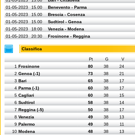
01-05-2023
15.00
Bari - Cittadella
01-05-2023
15.00
Benevento - Parma
01-05-2023
15.00
Brescia - Cosenza
01-05-2023
15.00
Sudtirol - Genoa
01-05-2023
18:00
Venezia - Modena
01-05-2023
20:30
Frosinone - Reggina
Classifica
Pt
G
V
1
Frosinone
80
38
24
2
Genoa (-1)
73
38
21
3
Bari
65
38
17
4
Parma (-1)
60
38
17
5
Cagliari
60
38
15
6
Sudtirol
58
38
14
7
Reggina (-5)
50
38
17
8
Venezia
49
38
13
9
Palermo
49
38
11
10
Modena
48
38
13