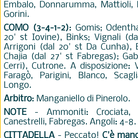
Embalo, Donnarumma, Mattioli, M
Gorini.
COMO (3-4-1-2)
: Gomis; Odenthal
20' st Iovine), Binks; Vignali (d
Arrigoni (dal 20' st Da Cunha), 
Chajia (dal 27' st Fabregas); Gabr
Cerri), Cutrone. A disposizione: 
Faragò, Parigini, Blanco, Scagl
Longo.
Arbitro
: Manganiello di Pinerolo.
NOTE
- Ammoniti: Crociata, C
Canestrelli, Fabregas. Angoli: 4-8.
CITTADELLA
- Peccato!
C'è manc