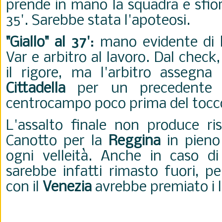
prende in mano la squadra e sfiora
35'. Sarebbe stata l'apoteosi.
"Giallo" al 37'
: mano evidente di
Var e arbitro al lavoro. Dal check,
il rigore, ma l'arbitro assegn
Cittadella
per un precedente f
centrocampo poco prima del tocco
L'assalto finale non produce risu
Canotto per la
Reggina
in pieno
ogni velleità. Anche in caso di 
sarebbe infatti rimasto fuori, pe
con il
Venezia
avrebbe premiato i 