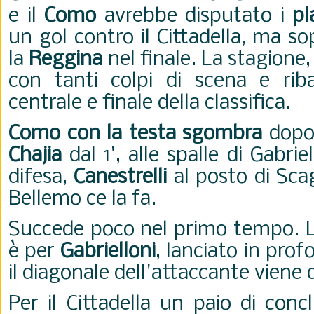
e il
Como
avrebbe disputato i
pl
un gol contro il Cittadella, ma s
la
Reggina
nel finale. La stagione, 
con tanti colpi di scena e riba
centrale e finale della classifica.
Como con la testa sgombra
dopo 
Chajia
dal 1', alle spalle di Gabrie
difesa,
Canestrelli
al posto di Scag
Bellemo ce la fa.
Succede poco nel primo tempo. L
è per
Gabrielloni
, lanciato in pro
il diagonale dell'attaccante viene 
Per il Cittadella un paio di conc