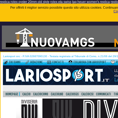
replica rolex oyster 20mm old style
rolex eta swiss
tag heuer women's replica
repli
Per offrirti il miglior servizio possibile questo sito utilizza cookies. Contin
Coo
Lariosport snc - P.IVA 02687090130 - Testata registrata al Tribunale di Como, n.21/06 del 29
CHI SIAMO
REDAZIONE
CONTATTI
COLLABORA CON LARIOSPORT
P
HOMEPAGE
CALCIO
CALCIOCOMO
CALCIOLND
CALCIOSGS
CALCIOCSI
COMUNICATI
TOR