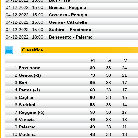
04-12-2022
15:00
Bari - Pisa
04-12-2022
15:00
Brescia - Reggina
04-12-2022
15:00
Cosenza - Perugia
04-12-2022
15:00
Genoa - Cittadella
04-12-2022
15:00
Sudtirol - Frosinone
04-12-2022
18:00
Benevento - Palermo
Classifica
Pt
G
V
1
Frosinone
80
38
24
2
Genoa (-1)
73
38
21
3
Bari
65
38
17
4
Parma (-1)
60
38
17
5
Cagliari
60
38
15
6
Sudtirol
58
38
14
7
Reggina (-5)
50
38
17
8
Venezia
49
38
13
9
Palermo
49
38
11
10
Modena
48
38
13