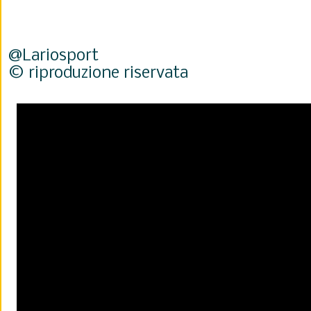
@Lariosport
© riproduzione riservata