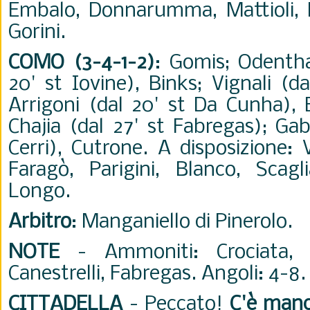
Embalo, Donnarumma, Mattioli, M
Gorini.
COMO (3-4-1-2)
: Gomis; Odenthal
20' st Iovine), Binks; Vignali (d
Arrigoni (dal 20' st Da Cunha), 
Chajia (dal 27' st Fabregas); Gabr
Cerri), Cutrone. A disposizione: 
Faragò, Parigini, Blanco, Scagl
Longo.
Arbitro
: Manganiello di Pinerolo.
NOTE
- Ammoniti: Crociata, C
Canestrelli, Fabregas. Angoli: 4-8.
CITTADELLA
- Peccato!
C'è manc