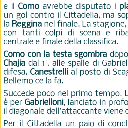
e il
Como
avrebbe disputato i
pl
un gol contro il Cittadella, ma s
la
Reggina
nel finale. La stagione, 
con tanti colpi di scena e riba
centrale e finale della classifica.
Como con la testa sgombra
dopo 
Chajia
dal 1', alle spalle di Gabrie
difesa,
Canestrelli
al posto di Scag
Bellemo ce la fa.
Succede poco nel primo tempo. L
è per
Gabrielloni
, lanciato in pro
il diagonale dell'attaccante viene 
Per il Cittadella un paio di conc