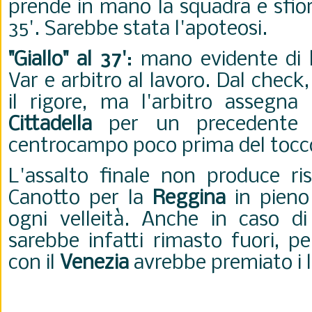
prende in mano la squadra e sfiora
35'. Sarebbe stata l'apoteosi.
"Giallo" al 37'
: mano evidente di
Var e arbitro al lavoro. Dal check,
il rigore, ma l'arbitro assegn
Cittadella
per un precedente f
centrocampo poco prima del tocco
L'assalto finale non produce risu
Canotto per la
Reggina
in pieno
ogni velleità. Anche in caso di 
sarebbe infatti rimasto fuori, pe
con il
Venezia
avrebbe premiato i 