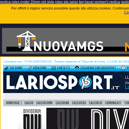
replica rolex oyster 20mm old style
rolex eta swiss
tag heuer women's replica
repli
Per offrirti il miglior servizio possibile questo sito utilizza cookies. Contin
Coo
Lariosport snc - P.IVA 02687090130 - Testata registrata al Tribunale di Como, n.21/06 del 29
CHI SIAMO
REDAZIONE
CONTATTI
COLLABORA CON LARIOSPORT
P
HOMEPAGE
CALCIO
CALCIOCOMO
CALCIOLND
CALCIOSGS
CALCIOCSI
COMUNICATI
TOR