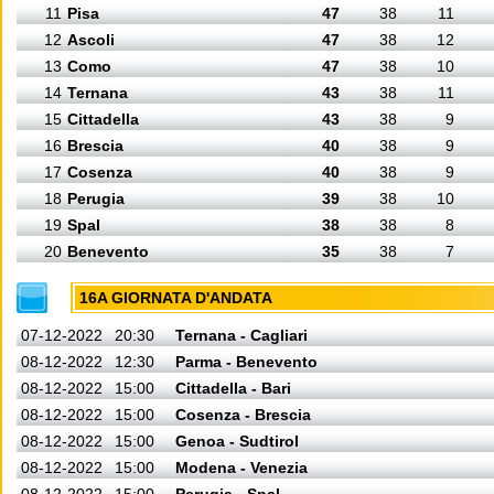
11
Pisa
47
38
11
12
Ascoli
47
38
12
13
Como
47
38
10
14
Ternana
43
38
11
15
Cittadella
43
38
9
16
Brescia
40
38
9
17
Cosenza
40
38
9
18
Perugia
39
38
10
19
Spal
38
38
8
20
Benevento
35
38
7
16A GIORNATA D'ANDATA
07-12-2022
20:30
Ternana - Cagliari
08-12-2022
12:30
Parma - Benevento
08-12-2022
15:00
Cittadella - Bari
08-12-2022
15:00
Cosenza - Brescia
08-12-2022
15:00
Genoa - Sudtirol
08-12-2022
15:00
Modena - Venezia