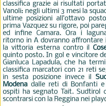
classifica grazie ai risultati porta
Vanoli: negli ultimi 3 mesi la squa
ultime posizioni all’ottavo pos
prima Vazquez su rigore, poi pare
ed infine Camara. Ora i laguna
ritorno in A dovranno affrontare 
la vittoria esterna contro il
Cos
quinto posto. In gol e vincitore d
Gianluca Lapadula, che ha termin
classifica marcatori con 21 reti s
in sesta posizione invece il
Sud
Modena
dalle reti di Bonfanti e
ospiti ha segnato Tait. Sudtirol
scontrarsi con la Reggina nei play