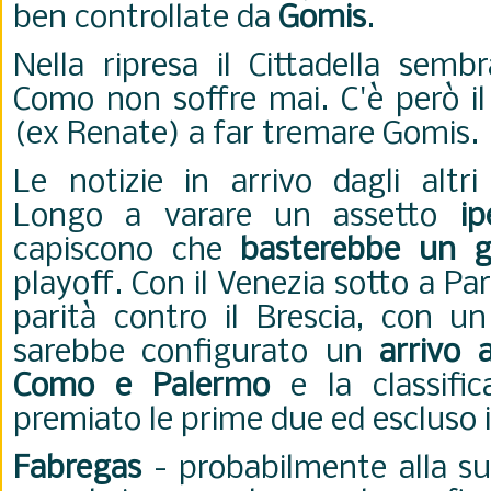
ben controllate da
Gomis
.
Nella ripresa il Cittadella semb
Como non soffre mai. C'è però il
(ex Renate) a far tremare Gomis.
Le notizie in arrivo dagli altr
Longo a varare un assetto
ip
capiscono che
basterebbe un g
playoff. Con il Venezia sotto a Pa
parità contro il Brescia, con u
sarebbe configurato un
arrivo 
Como e Palermo
e la classifi
premiato le prime due ed escluso i 
Fabregas
- probabilmente alla su