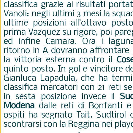
classifica grazie ai risultati porta
Vanoli: negli ultimi 3 mesi la squa
ultime posizioni all’ottavo pos
prima Vazquez su rigore, poi pare
ed infine Camara. Ora i laguna
ritorno in A dovranno affrontare 
la vittoria esterna contro il
Cos
quinto posto. In gol e vincitore d
Gianluca Lapadula, che ha termin
classifica marcatori con 21 reti s
in sesta posizione invece il
Sud
Modena
dalle reti di Bonfanti e
ospiti ha segnato Tait. Sudtirol
scontrarsi con la Reggina nei play