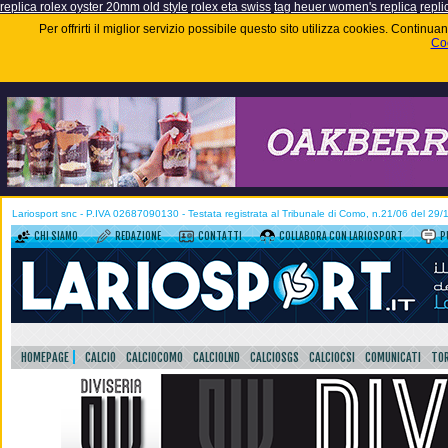
replica rolex oyster 20mm old style
rolex eta swiss
tag heuer women's replica
repli
Per offrirti il miglior servizio possibile questo sito utilizza cookies. Contin
Coo
Lariosport snc - P.IVA 02687090130 - Testata registrata al Tribunale di Como, n.21/06 del 29
CHI SIAMO
REDAZIONE
CONTATTI
COLLABORA CON LARIOSPORT
P
HOMEPAGE
CALCIO
CALCIOCOMO
CALCIOLND
CALCIOSGS
CALCIOCSI
COMUNICATI
TOR