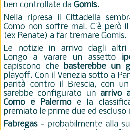
ben controllate da
Gomis
.
Nella ripresa il Cittadella semb
Como non soffre mai. C'è però il
(ex Renate) a far tremare Gomis.
Le notizie in arrivo dagli altr
Longo a varare un assetto
ip
capiscono che
basterebbe un g
playoff. Con il Venezia sotto a Pa
parità contro il Brescia, con u
sarebbe configurato un
arrivo 
Como e Palermo
e la classifi
premiato le prime due ed escluso i 
Fabregas
- probabilmente alla su