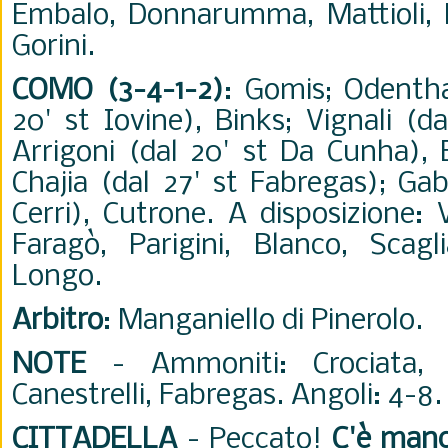
Embalo, Donnarumma, Mattioli, M
Gorini.
COMO (3-4-1-2)
: Gomis; Odenthal
20' st Iovine), Binks; Vignali (d
Arrigoni (dal 20' st Da Cunha), 
Chajia (dal 27' st Fabregas); Gabr
Cerri), Cutrone. A disposizione: 
Faragò, Parigini, Blanco, Scagl
Longo.
Arbitro
: Manganiello di Pinerolo.
NOTE
- Ammoniti: Crociata, C
Canestrelli, Fabregas. Angoli: 4-8.
CITTADELLA
- Peccato!
C'è manc