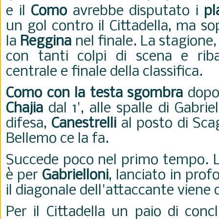
e il
Como
avrebbe disputato i
pl
un gol contro il Cittadella, ma s
la
Reggina
nel finale. La stagione, 
con tanti colpi di scena e riba
centrale e finale della classifica.
Como con la testa sgombra
dopo 
Chajia
dal 1', alle spalle di Gabrie
difesa,
Canestrelli
al posto di Scag
Bellemo ce la fa.
Succede poco nel primo tempo. L
è per
Gabrielloni
, lanciato in pro
il diagonale dell'attaccante viene 
Per il Cittadella un paio di conc