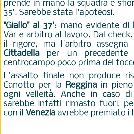
prende in mano la squadra e sfiora
35'. Sarebbe stata l'apoteosi.
"Giallo" al 37'
: mano evidente di
Var e arbitro al lavoro. Dal check,
il rigore, ma l'arbitro assegn
Cittadella
per un precedente f
centrocampo poco prima del tocco
L'assalto finale non produce risu
Canotto per la
Reggina
in pieno
ogni velleità. Anche in caso di 
sarebbe infatti rimasto fuori, pe
con il
Venezia
avrebbe premiato i 