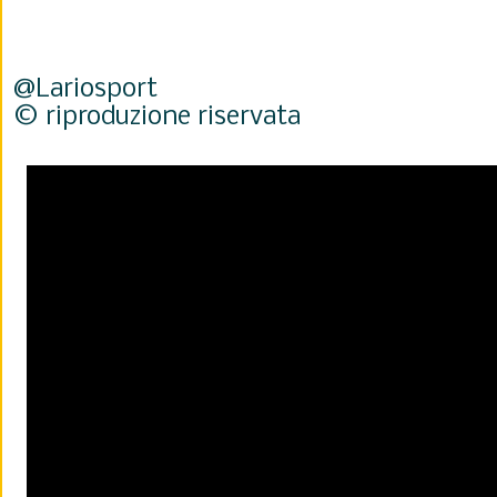
@Lariosport
© riproduzione riservata