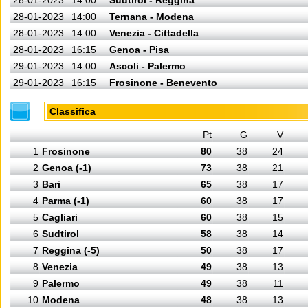
28-01-2023
14:00
Sudtirol - Reggina
28-01-2023
14:00
Ternana - Modena
28-01-2023
14:00
Venezia - Cittadella
28-01-2023
16:15
Genoa - Pisa
29-01-2023
14:00
Ascoli - Palermo
29-01-2023
16:15
Frosinone - Benevento
Classifica
Pt
G
V
1
Frosinone
80
38
24
2
Genoa (-1)
73
38
21
3
Bari
65
38
17
4
Parma (-1)
60
38
17
5
Cagliari
60
38
15
6
Sudtirol
58
38
14
7
Reggina (-5)
50
38
17
8
Venezia
49
38
13
9
Palermo
49
38
11
10
Modena
48
38
13