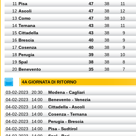
11
Pisa
47
38
11
12
Ascoli
47
38
12
13
Como
47
38
10
14
Ternana
43
38
11
15
Cittadella
43
38
9
16
Brescia
40
38
9
17
Cosenza
40
38
9
18
Perugia
39
38
10
19
Spal
38
38
8
20
Benevento
35
38
7
4A GIORNATA DI RITORNO
03-02-2023
20:30
Modena - Cagliari
04-02-2023
14:00
Benevento - Venezia
04-02-2023
14:00
Cittadella - Ascoli
04-02-2023
14:00
Cosenza - Ternana
04-02-2023
14:00
Perugia - Brescia
04-02-2023
14:00
Pisa - Sudtirol