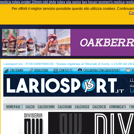
replica rolex oyster 20mm old style
rolex eta swiss
tag heuer women's replica
repli
Per offrirti il miglior servizio possibile questo sito utilizza cookies. Contin
Coo
Lariosport snc - P.IVA 02687090130 - Testata registrata al Tribunale di Como, n.21/06 del 29
CHI SIAMO
REDAZIONE
CONTATTI
COLLABORA CON LARIOSPORT
P
HOMEPAGE
CALCIO
CALCIOCOMO
CALCIOLND
CALCIOSGS
CALCIOCSI
COMUNICATI
TOR