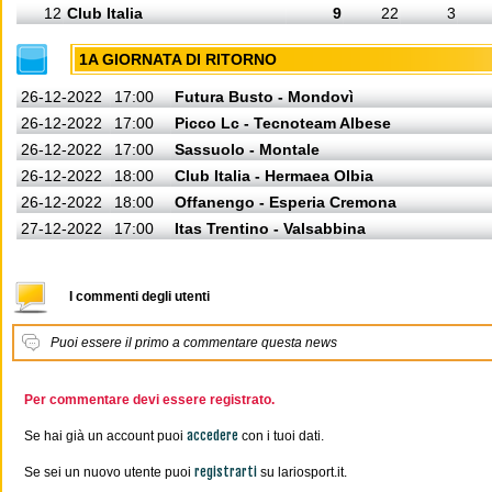
12
Club Italia
9
22
3
1A GIORNATA DI RITORNO
26-12-2022
17:00
Futura Busto - Mondovì
26-12-2022
17:00
Picco Lc - Tecnoteam Albese
26-12-2022
17:00
Sassuolo - Montale
26-12-2022
18:00
Club Italia - Hermaea Olbia
26-12-2022
18:00
Offanengo - Esperia Cremona
27-12-2022
17:00
Itas Trentino - Valsabbina
I commenti degli utenti
Puoi essere il primo a commentare questa news
Per commentare devi essere registrato.
accedere
Se hai già un account puoi
con i tuoi dati.
registrarti
Se sei un nuovo utente puoi
su lariosport.it.