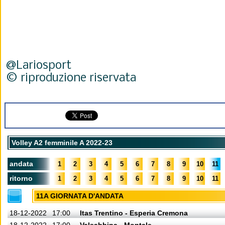
@Lariosport
© riproduzione riservata
Volley A2 femminile A 2022-23
andata
1
2
3
4
5
6
7
8
9
10
11
ritorno
1
2
3
4
5
6
7
8
9
10
11
11A GIORNATA D'ANDATA
18-12-2022
17:00
Itas Trentino - Esperia Cremona