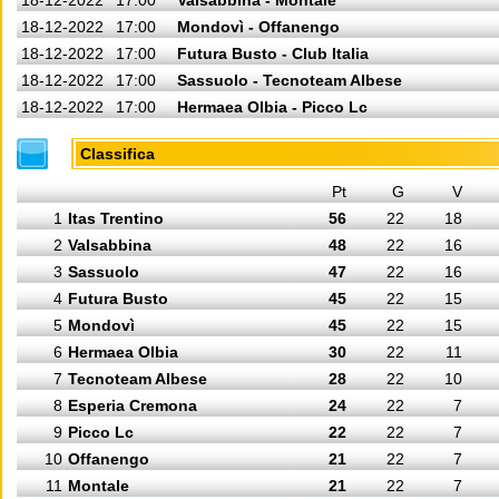
18-12-2022
17:00
Valsabbina - Montale
18-12-2022
17:00
Mondovì - Offanengo
18-12-2022
17:00
Futura Busto - Club Italia
18-12-2022
17:00
Sassuolo - Tecnoteam Albese
18-12-2022
17:00
Hermaea Olbia - Picco Lc
Classifica
Pt
G
V
1
Itas Trentino
56
22
18
2
Valsabbina
48
22
16
3
Sassuolo
47
22
16
4
Futura Busto
45
22
15
5
Mondovì
45
22
15
6
Hermaea Olbia
30
22
11
7
Tecnoteam Albese
28
22
10
8
Esperia Cremona
24
22
7
9
Picco Lc
22
22
7
10
Offanengo
21
22
7
11
Montale
21
22
7