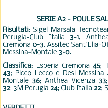
SERIE A2 - POULE SA
Risultati
: Sigel Marsala-Tecnot
Perugia-Club Italia
3-1
, Anthea
Cremona
0-3
, Assitec Sant'Elia-
Messina-Montale
3-0
.
Classifica
: Esperia Cremona
45
; 
43
; Picco Lecco e Desi Messina
Montale
36
; Anthea Vicenza
33
32
; 3M Perugia
24
; Club Italia
22
; 