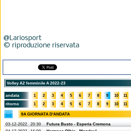
@Lariosport
© riproduzione riservata
Volley A2 femminile A 2022-23
andata
1
2
3
4
5
6
7
8
9
10
11
ritorno
1
2
3
4
5
6
7
8
9
10
11
9A GIORNATA D'ANDATA
03-12-2022
20:30
Futura Busto - Esperia Cremona