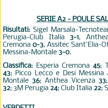
SERIE A2 - POULE SA
Risultati
: Sigel Marsala-Tecnot
Perugia-Club Italia
3-1
, Anthea
Cremona
0-3
, Assitec Sant'Elia-
Messina-Montale
3-0
.
Classifica
: Esperia Cremona
45
; 
43
; Picco Lecco e Desi Messina
Montale
36
; Anthea Vicenza
33
32
; 3M Perugia
24
; Club Italia
22
; 