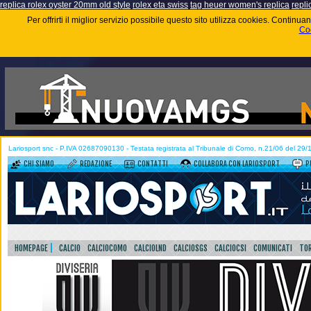
replica rolex oyster 20mm old style
rolex eta swiss
tag heuer women's replica
repli
Per offrirti il miglior servizio possibile questo sito utilizza cookies. Contin
Coo
Lariosport snc - P.IVA 02687090130 - Testata registrata al Tribunale di Como, n.21/06 del 29
CHI SIAMO
REDAZIONE
CONTATTI
COLLABORA CON LARIOSPORT
P
HOMEPAGE
CALCIO
CALCIOCOMO
CALCIOLND
CALCIOSGS
CALCIOCSI
COMUNICATI
TOR