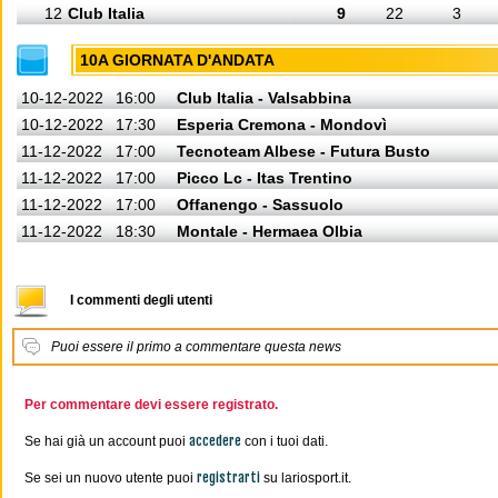
12
Club Italia
9
22
3
10A GIORNATA D'ANDATA
10-12-2022
16:00
Club Italia - Valsabbina
10-12-2022
17:30
Esperia Cremona - Mondovì
11-12-2022
17:00
Tecnoteam Albese - Futura Busto
11-12-2022
17:00
Picco Lc - Itas Trentino
11-12-2022
17:00
Offanengo - Sassuolo
11-12-2022
18:30
Montale - Hermaea Olbia
I commenti degli utenti
Puoi essere il primo a commentare questa news
Per commentare devi essere registrato.
accedere
Se hai già un account puoi
con i tuoi dati.
registrarti
Se sei un nuovo utente puoi
su lariosport.it.