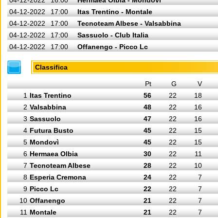
04-12-2022
16:00
Hermaea Olbia - Mondovì
04-12-2022
17:00
Itas Trentino - Montale
04-12-2022
17:00
Tecnoteam Albese - Valsabbina
04-12-2022
17:00
Sassuolo - Club Italia
04-12-2022
17:00
Offanengo - Picco Lc
Classifica
Pt
G
V
1
Itas Trentino
56
22
18
2
Valsabbina
48
22
16
3
Sassuolo
47
22
16
4
Futura Busto
45
22
15
5
Mondovì
45
22
15
6
Hermaea Olbia
30
22
11
7
Tecnoteam Albese
28
22
10
8
Esperia Cremona
24
22
7
9
Picco Lc
22
22
7
10
Offanengo
21
22
7
11
Montale
21
22
7