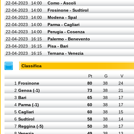
22-04-2023
14:00
Como - Ascoli
22-04-2023
14:00
Frosinone - Sudtirol
22-04-2023
14:00
Modena - Spal
22-04-2023
14:00
Parma - Cagliari
22-04-2023
14:00
Perugia - Cosenza
22-04-2023
16:15
Palermo - Benevento
23-04-2023
16:15
Pisa - Bari
23-04-2023
16:15
Ternana - Venezia
Classifica
Pt
G
V
1
Frosinone
80
38
24
2
Genoa (-1)
73
38
21
3
Bari
65
38
17
4
Parma (-1)
60
38
17
5
Cagliari
60
38
15
6
Sudtirol
58
38
14
7
Reggina (-5)
50
38
17
8
Venezia
49
38
13