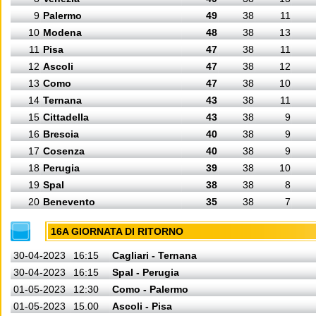
9
Palermo
49
38
11
10
Modena
48
38
13
11
Pisa
47
38
11
12
Ascoli
47
38
12
13
Como
47
38
10
14
Ternana
43
38
11
15
Cittadella
43
38
9
16
Brescia
40
38
9
17
Cosenza
40
38
9
18
Perugia
39
38
10
19
Spal
38
38
8
20
Benevento
35
38
7
16A GIORNATA DI RITORNO
30-04-2023
16:15
Cagliari - Ternana
30-04-2023
16:15
Spal - Perugia
01-05-2023
12:30
Como - Palermo
01-05-2023
15.00
Ascoli - Pisa