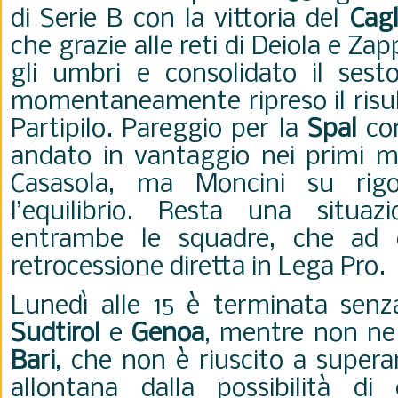
di Serie B con la vittoria del
Cagl
che grazie alle reti di Deiola e Za
gli umbri e consolidato il ses
momentaneamente ripreso il risult
Partipilo. Pareggio per la
Spal
con
andato in vantaggio nei primi mi
Casasola, ma Moncini su rigor
l’equilibrio. Resta una situazi
entrambe le squadre, che ad o
retrocessione diretta in Lega Pro.
Lunedì alle 15 è terminata senza
Sudtirol
e
Genoa
, mentre non ne 
Bari
, che non è riuscito a supera
allontana dalla possibilità di