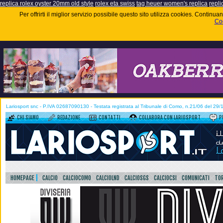
replica rolex oyster 20mm old style
rolex eta swiss
tag heuer women's replica
repli
Per offrirti il miglior servizio possibile questo sito utilizza cookies. Contin
Coo
Lariosport snc - P.IVA 02687090130 - Testata registrata al Tribunale di Como, n.21/06 del 29
CHI SIAMO
REDAZIONE
CONTATTI
COLLABORA CON LARIOSPORT
P
HOMEPAGE
CALCIO
CALCIOCOMO
CALCIOLND
CALCIOSGS
CALCIOCSI
COMUNICATI
TOR