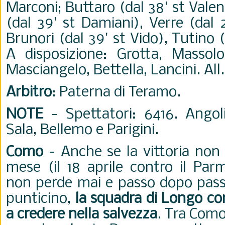
Marconi; Buttaro (dal 38' st Vale
(dal 39' st Damiani), Verre (dal 
Brunori (dal 39' st Vido), Tutino (
A disposizione: Grotta, Massolo
Masciangelo, Bettella, Lancini. All.
Arbitro
: Paterna di Teramo.
NOTE
- Spettatori: 6416. Angol
Sala, Bellemo e Parigini.
Como
- Anche se la vittoria non 
mese (il 18 aprile contro il Pa
non perde mai e passo dopo pass
punticino,
la squadra di Longo c
a credere nella salvezza
. Tra Como