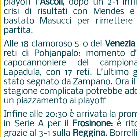
playoff l’
Ascoli
, dopo un 2-1 inf
crisi di risultati con Mendes 
bastato Masucci per rimettere 
partita.
Alle 18 clamoroso 5-0 del
Venezia
reti di Pohjanpalo: momento d’
capocannoniere del campion
Lapadula, con 17 reti. L’ultimo g
stato segnato da Zampano. Ora il
stagione complicata potrebbe add
un piazzamento ai playoff
Infine alle 20:30 è arrivata la pr
in Serie A per il
Frosinone
: è ri
grazie al 3-1 sulla
Reggina
. Borrell