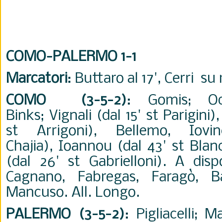
COMO-PALERMO 1-1
Marcatori
: Buttaro al 17', Cerri su r
COMO (3-5-2)
: Gomis; Ode
Binks;
Vignali (dal 15' st Parigini)
st Arrigoni),
Bellemo,
Iov
Chajia),
Ioannou (dal 43' st Blanc
(dal 26' st Gabrielloni). A dispo
Cagnano, Fabregas, Faragò, Base
Mancuso. All. Longo.
PALERMO (3-5-2)
: Pigliacelli; 