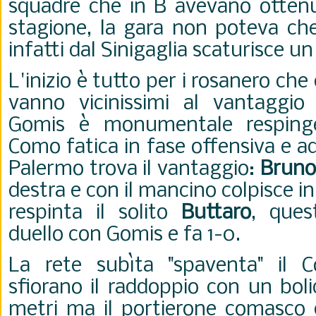
squadre che in B avevano ottenu
stagione, la gara non poteva che
infatti dal Sinigaglia scaturisce un
L'inizio è tutto per i rosanero ch
vanno vicinissimi al vantaggi
Gomis è monumentale respingen
Como fatica in fase offensiva e ad
Palermo trova il vantaggio:
Bruno
destra e con il mancino colpisce in 
respinta il solito
Buttaro
, ques
duello con Gomis e fa 1-0.
La rete subìta "spaventa" il C
sfiorano il raddoppio con un boli
metri ma il portierone comasco d