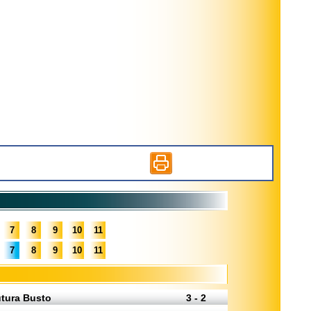
7
8
9
10
11
7
8
9
10
11
utura Busto
3 - 2