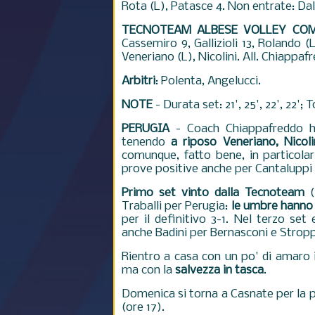
Rota (L), Patasce 4. Non entrate: Dall
TECNOTEAM ALBESE VOLLEY CO
Cassemiro 9, Gallizioli 13, Rolando (
Veneriano (L), Nicolini. All. Chiappaf
Arbitri
: Polenta, Angelucci.
NOTE
- Durata set: 21', 25', 22', 22'; 
PERUGIA
- Coach Chiappafreddo ha
tenendo
a riposo Veneriano, Nicoli
comunque, fatto bene, in particolar
prove positive anche per Cantaluppi 
Primo set vinto dalla Tecnoteam
(
Traballi per Perugia:
le umbre hanno 
per il definitivo 3-1. Nel terzo se
anche Badini per Bernasconi e Stropp
Rientro a casa con un po' di amaro i
ma con la
salvezza in tasca
.
Domenica si torna a Casnate per la 
(ore 17).