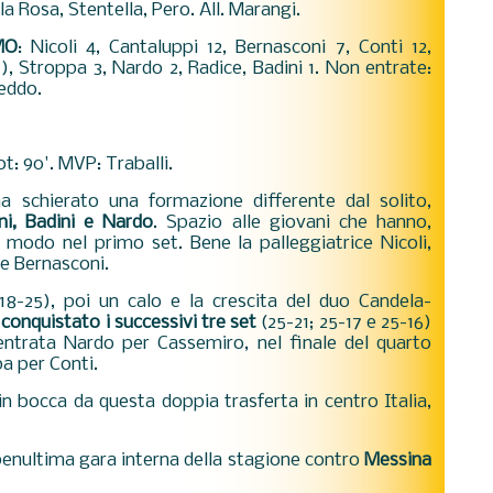
a Rosa, Stentella, Pero. All. Marangi.
MO
: Nicoli 4, Cantaluppi 12, Bernasconi 7, Conti 12,
L), Stroppa 3, Nardo 2, Radice, Badini 1. Non entrate:
reddo.
Tot: 90'. MVP: Traballi.
 schierato una formazione differente dal solito,
ni, Badini e Nardo
. Spazio alle giovani che hanno,
 modo nel primo set. Bene la palleggiatrice Nicoli,
e Bernasconi.
18-25), poi un calo e la crescita del duo Candela-
conquistato i successivi tre set
(25-21; 25-17 e 25-16)
t entrata Nardo per Cassemiro, nel finale del quarto
a per Conti.
n bocca da questa doppia trasferta in centro Italia,
penultima gara interna della stagione contro
Messina