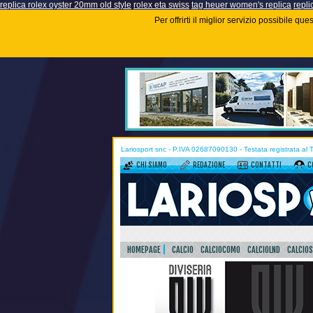
replica rolex oyster 20mm old style
rolex eta swiss
tag heuer women's replica
repli
Per offrirti il miglior servizio possibile q
Lariosport snc - P.IVA 02687090130 - Testata registrata al
CHI SIAMO
REDAZIONE
CONTATTI
C
HOMEPAGE
CALCIO
CALCIOCOMO
CALCIOLND
CALCIO