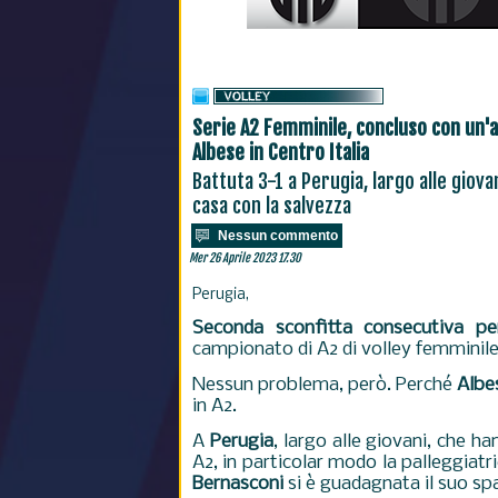
Serie A2 Femminile, concluso con un'al
Albese in Centro Italia
Battuta 3-1 a Perugia, largo alle giov
casa con la salvezza
Nessun commento
Mer 26 Aprile 2023 17.30
Perugia,
Seconda sconfitta consecutiva p
campionato di A2 di volley femminile
Nessun problema, però. Perché
Albe
in A2.
A
Perugia
, largo alle giovani, che 
A2, in particolar modo la palleggiatr
Bernasconi
si è guadagnata il suo sp