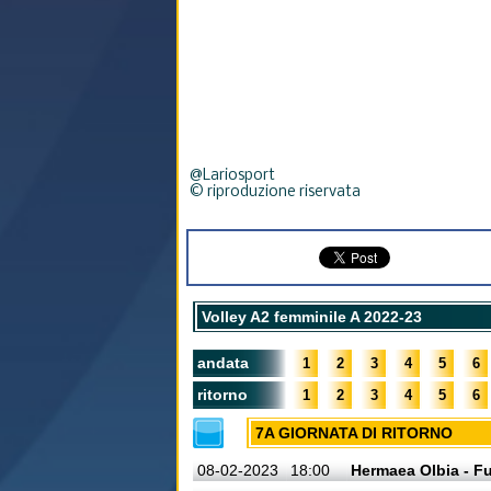
@Lariosport
© riproduzione riservata
Volley A2 femminile A 2022-23
andata
1
2
3
4
5
6
ritorno
1
2
3
4
5
6
7A GIORNATA DI RITORNO
08-02-2023
18:00
Hermaea Olbia - F