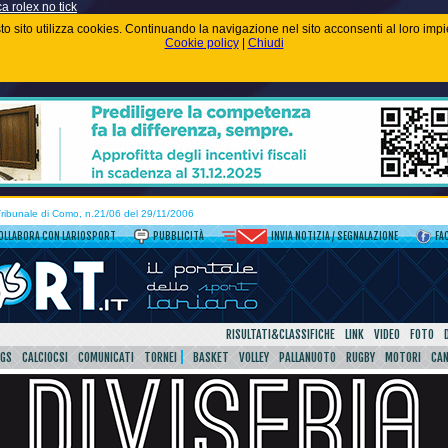
ca rolex no tick
uesto sito utilizza cookies. Continuando la navigazione nel sito acconsenti al loro im
Cookie policy
|
Chiudi
 Tribunale di Como, n.21/06 del 29/11/2006
OLLABORA CON LARIOSPORT
PUBBLICITÀ
INVIA NOTIZIA / SEGNALAZIONE
FA
RISULTATI&CLASSIFICHE
LINK
VIDEO
FOTO
SGS
CALCIOCSI
COMUNICATI
TORNEI
BASKET
VOLLEY
PALLANUOTO
RUGBY
MOTORI
CA