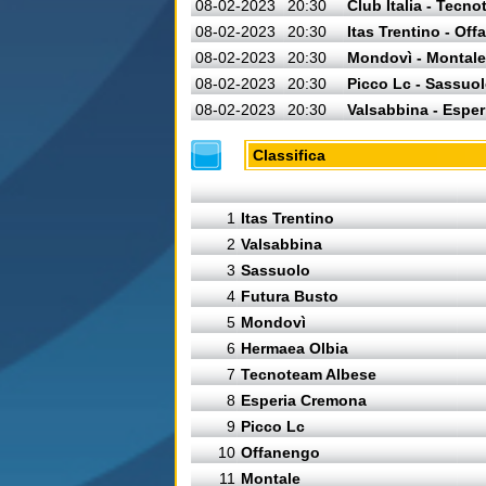
08-02-2023
20:30
Club Italia - Tecn
08-02-2023
20:30
Itas Trentino - Of
08-02-2023
20:30
Mondovì - Montale
08-02-2023
20:30
Picco Lc - Sassuo
08-02-2023
20:30
Valsabbina - Espe
Classifica
1
Itas Trentino
2
Valsabbina
3
Sassuolo
4
Futura Busto
5
Mondovì
6
Hermaea Olbia
7
Tecnoteam Albese
8
Esperia Cremona
9
Picco Lc
10
Offanengo
11
Montale