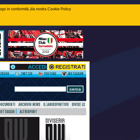
piego in conformità ¡lla nostra Cookie Policy
CEBOOK
TWITTER
YOUTUBE
INSTAGRAM
DOCUMENTI
ARCHIVIO NEWS
IL LARIOSPORTIVO
DIVISE LS
NOTTAGGIO
ALTRISPORT