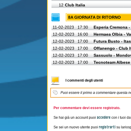
12
Club Italia
8A GIORNATA DI RITORNO
11-02-2023
17:30
Esperia Cremona -
12-02-2023
16:00
Hermaea Olbia - V
12-02-2023
17:00
Futura Busto - Ita
12-02-2023
17:00
Offanengo - Club I
12-02-2023
17:00
Sassuolo - Mondo
12-02-2023
17:00
Tecnoteam Albese 
I commenti degli utenti
Puoi essere il primo a commentare questa 
Per commentare devi essere registrato.
accedere
Se hai già un account puoi
con i tuoi dat
registrarti
Se sei un nuovo utente puoi
su lariosp