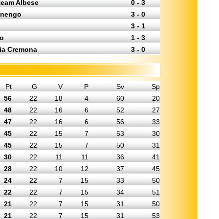
oteam Albese
0 - 3
fanengo
3 - 0
3 - 1
lo
1 - 3
ria Cremona
3 - 0
Pt
G
V
P
Sv
Sp
56
22
18
4
60
20
48
22
16
6
52
27
47
22
16
6
56
33
45
22
15
7
53
30
45
22
15
7
50
31
30
22
11
11
36
41
28
22
10
12
37
45
24
22
7
15
33
50
22
22
7
15
34
51
21
22
7
15
31
50
21
22
7
15
31
53