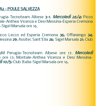
 A2 - POULE SALVEZZA
rugia-Tecnoteam Albese
3-1
.
Mercoledì 26/4:
Picco
tale-Anthea Vicenza e Desi Messina-Esperia Cremona
a-Sigel Marsala ore 16.
Picco Lecco ed Esperia Cremona
36
; Offanengo
34
;
Messina
29
; Assitec Sant'Elia
26
; Sigel Marsala
21
; Club
3M Perugia-Tecnoteam Albese ore 17.
Mercoledì
a ore 17; Montale-Anthea Vicenza e Desi Messina-
ì 10/5:
Club Italia-Sigel Marsala ore 16.