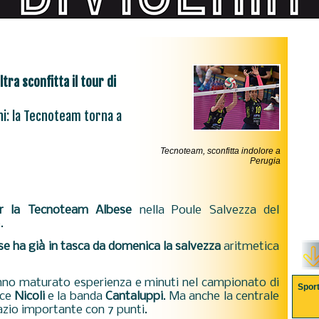
tra sconfitta il tour di
ani: la Tecnoteam torna a
Tecnoteam, sconfitta indolore a
Perugia
er la Tecnoteam Albese
nella Poule Salvezza del
.
se ha già in tasca da domenica la salvezza
aritmetica
hanno maturato esperienza e minuti nel campionato di
Spor
ice
Nicoli
e la banda
Cantaluppi
. Ma anche la centrale
azio importante con 7 punti.