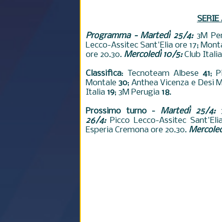
SERIE
Programma - Martedì 25/4:
3M Pe
Lecco-Assitec Sant'Elia ore 17; Mon
ore 20.30.
Mercoledì 10/5:
Club Itali
Classifica
: Tecnoteam Albese
41
; 
Montale
30
; Anthea Vicenza e Desi 
Italia
19
; 3M Perugia
18
.
Prossimo turno -
Martedì 25/4:
26/4:
Picco Lecco-Assitec Sant'Eli
Esperia Cremona ore 20.30.
Mercoled