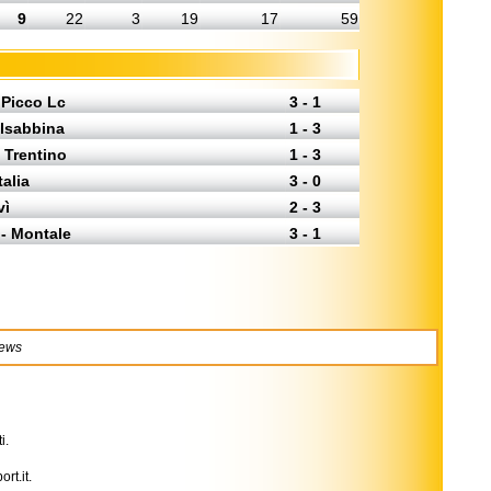
9
22
3
19
17
59
 Picco Lc
3 - 1
alsabbina
1 - 3
s Trentino
1 - 3
talia
3 - 0
vì
2 - 3
- Montale
3 - 1
news
i.
ort.it.